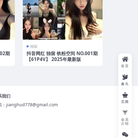
独留
02期
抖音网红 独留 铁粉空间 NO.001期
【61P4V】 2025年最新版
首页
趣岛
系我们
觅圈
箱：
jianghud778@gmail.com
会员
介绍