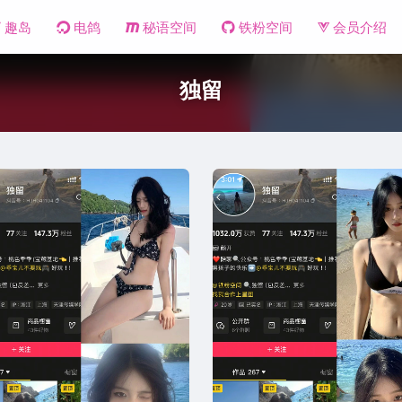
趣岛
电鸽
秘语空间
铁粉空间
会员介绍
独留