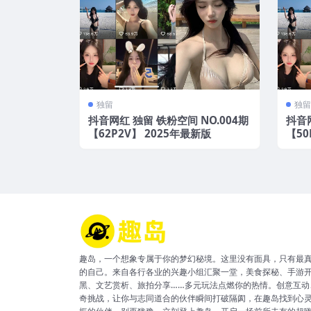
独留
独留
抖音网红 独留 铁粉空间 NO.004期
抖音网
【62P2V】 2025年最新版
【50
趣岛，一个想象专属于你的梦幻秘境。这里没有面具，只有最
的自己。来自各行各业的兴趣小组汇聚一堂，美食探秘、手游
黑、文艺赏析、旅拍分享……多元玩法点燃你的热情。创意互动
奇挑战，让你与志同道合的伙伴瞬间打破隔阂，在趣岛找到心