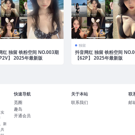
独留
红 独留 铁粉空间 NO.003期
抖音网红 独留 铁粉空间 NO.0
P2V】 2025年最新版
【62P】 2025年最新版
快速导航
关于本站
联
觅圈
联系我们
邮
趣岛
真实
开通会员
开
、新
灵共