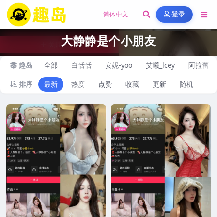
登录
大静静是个小朋友
趣岛
全部
白恬恬
安妮-yoo
艾曦_lcey
阿拉蕾
排序
最新
热度
点赞
收藏
更新
随机