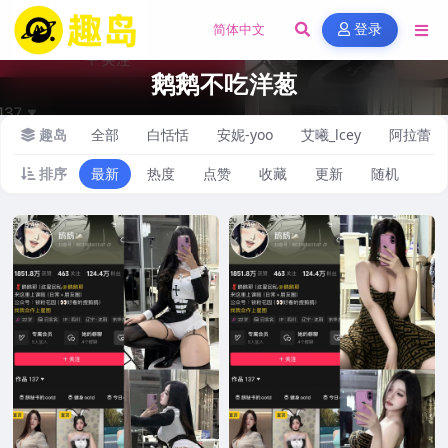
登录
鹅鹅不吃洋葱
趣岛
全部
白恬恬
安妮-yoo
艾曦_lcey
阿拉蕾
排序
最新
热度
点赞
收藏
更新
随机