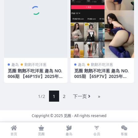
趣岛
鹅鹅不吃洋葱
趣岛
鹅鹅不吃洋葱
觅圈 鹅鹅不吃洋葱 趣岛 NO.
觅圈 鹅鹅不吃洋葱 趣岛 NO.
006期 【46P15V】2025年最
005期 【65P7V】2025年最
新版
新版
1/2
1
2
下一页
»
Copyright © 2025
觅圈
- All rights reserved
首页
觅圈
趣岛
会员
客服