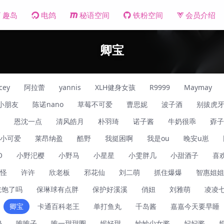
趣岛
电鸽
秘语空间
铁粉空间
会员介绍
卿宝
cey
阿拉蕾
yannis
XLH健身女孩
R9999
Maymay
小朋友
陈诺nano
草莓不可爱
曹思妮
波子酒
别拔虎
恩沈一点
清风皓月
朴羽琦
诺子酱
牛奶很乖
孬子
小可爱
莱昂纳盈
酷野
我挺困啊
我是ou
晚安u崽
O
小野汜樱
小野马
小星星
小雯胖几
小甜酒子
喜
怪
许许
欣老板
邪花仙
刘二萌
抓住爆爆
智惠姐姐
吃饱了吗
保琳球有点胖
保护好溪溪
俏妞
刘雅萌
凌凌
卿宝
卡通百科老王
单打鱼丸
千岛酱
嘉嘉今天要早睡
奶
唯唯子
唯一甜甜圈
妮好甜
妙妙少女酱
妃妃酱