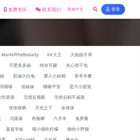
免费专区
联系我们
登录
MarkoftheBodady
KK大王
大姐姐不乖
牙
可爱多多扬
绝米可砸
夹心饼干包
妹
奶涵大白兔
磨人小妖精
美羊羊桑
田喵喵
俗妹妹
睡睡平安
是只小甜宠
欢吃香菜
无情近视眼
无情后妈不减脂
张张很飒
月光之下
余珠珠
七
冯落落
冉挽卿
六月羊
兔萝酱
嘉嘉学姐
喵小猫吃柠檬
烧肉小野猫
奶雯
大宝sod秘
大反派
唐十七