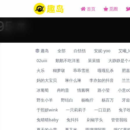
首页
觅圈
趣岛
全部
白恬恬
安妮-yoo
艾曦_l
02uiii
鹅鹅不吃洋葱
呆呆猫
大静静是个
火乐
糊萝啵
乖乖雪崽
嘎嘎乱杀
肥嘉
妈的大宝贝
琳什么琳
李亦如的抖音
兰兰
冰葡萄
冉昀昔
情酱啊
路小莹
小意o
野生小羊
野结白
杨晚拧
杨百万
牙齿
于熙妍wink
一只莉莉子
一口豆奶
兔子
兔晴晴baby
兔抖抖
剁椒芋头
管管我啦
夏天的小雪
夏又米
圆溜溜阿圆
喝CC果