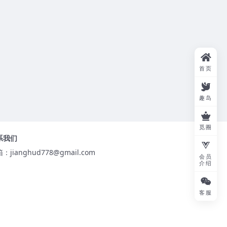
首页
趣岛
觅圈
系我们
箱：
jianghud778@gmail.com
会员
介绍
客服