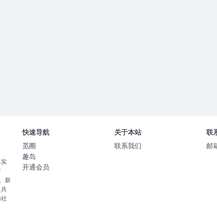
快速导航
关于本站
联
觅圈
联系我们
邮
趣岛
真实
开通会员
开
、新
灵共
嗨社