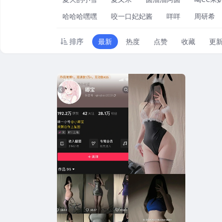
哈哈哈嘿嘿
咬一口妃妃酱
咩咩
周研希
排序
最新
热度
点赞
收藏
更