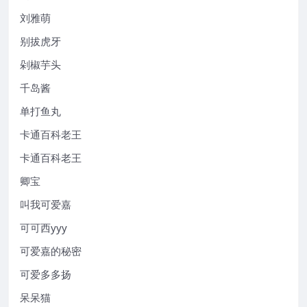
刘雅萌
别拔虎牙
剁椒芋头
千岛酱
单打鱼丸
卡通百科老王
卡通百科老王
卿宝
叫我可爱嘉
可可西yyy
可爱嘉的秘密
可爱多多扬
呆呆猫