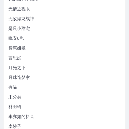
无情近视眼
无敌爆龙战神
是只小甜宠
晚安u崽
智惠姐姐
曹思妮
月光之下
月球造梦家
有喵
未分类
朴羽琦
李亦如的抖音
李妙子