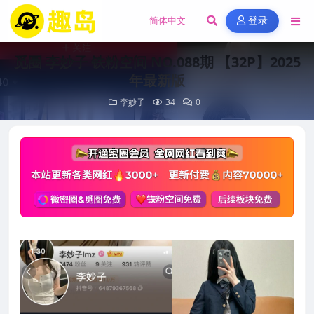
登录
觅圈 李妙子 铁粉空间 NO.088期 【32P】2025
年最新版
李妙子
34
0