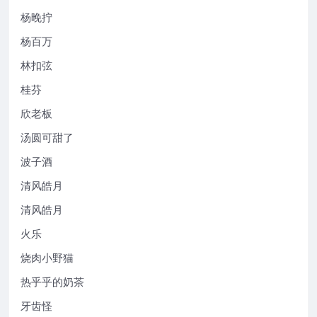
杨晚拧
杨百万
林扣弦
桂芬
欣老板
汤圆可甜了
波子酒
清风皓月
清风皓月
火乐
烧肉小野猫
热乎乎的奶茶
牙齿怪