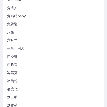
兔抖抖
兔晴晴baby
兔萝酱
八酱
六月羊
兰兰小可爱
冉挽卿
冉昀昔
冯落落
冰葡萄
凌凌七
刘二萌
刘雅萌