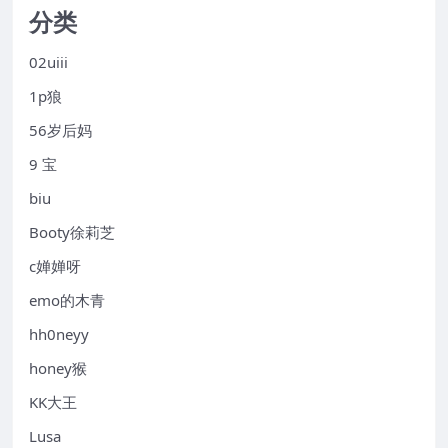
分类
02uiii
1p狼
56岁后妈
9 宝
biu
Booty徐莉芝
c婵婵呀
emo的木青
hh0neyy
honey猴
KK大王
Lusa