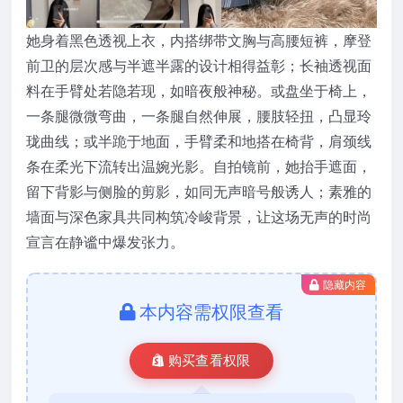
她身着黑色透视上衣，内搭绑带文胸与高腰短裤，摩登
前卫的层次感与半遮半露的设计相得益彰；长袖透视面
料在手臂处若隐若现，如暗夜般神秘。或盘坐于椅上，
一条腿微微弯曲，一条腿自然伸展，腰肢轻扭，凸显玲
珑曲线；或半跪于地面，手臂柔和地搭在椅背，肩颈线
条在柔光下流转出温婉光影。自拍镜前，她抬手遮面，
留下背影与侧脸的剪影，如同无声暗号般诱人；素雅的
墙面与深色家具共同构筑冷峻背景，让这场无声的时尚
宣言在静谧中爆发张力。
隐藏内容
本内容需权限查看
购买查看权限