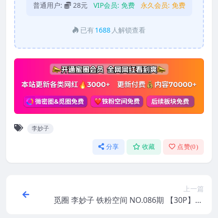
普通用户:
28元
VIP会员:
免费
永久会员:
免费
已有
1688
人解锁查看
李妙子
分享
收藏
点赞(
0
)
上一篇
觅圈 李妙子 铁粉空间 NO.086期 【30P】20
25年最新版