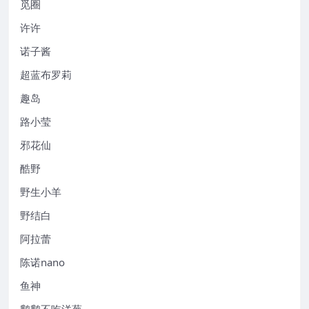
觅圈
许许
诺子酱
超蓝布罗莉
趣岛
路小莹
邪花仙
酷野
野生小羊
野结白
阿拉蕾
陈诺nano
鱼神
鹅鹅不吃洋葱