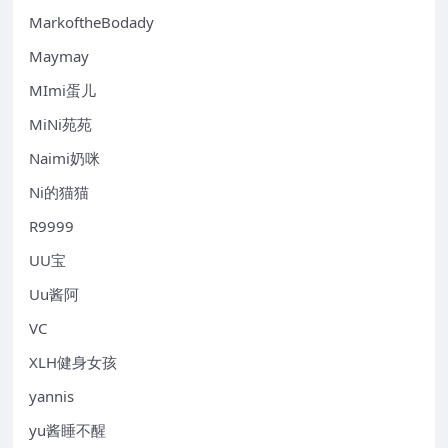
MarkoftheBodady
Maymay
MImi蛋儿
MiNi苑苑
Naimi奶咪
Ni的猫猫
R9999
UU宝
Uu酱阿
VC
XLH健身女孩
yannis
yu酱睡不醒