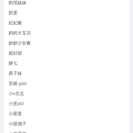
奶瑶妹妹
奶雯
妃妃酱
妈的大宝贝
妙妙少女酱
妮好甜
娇七
孬子妹
安妮-yoo
小s北北
小意oO
小星星
小甜酒子