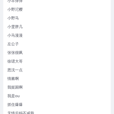
小羊弹弹
小野汜樱
小野马
小雯胖几
小马漫漫
左公子
张张很飒
徐珺大哥
恩沈一点
情酱啊
我挺困啊
我是ou
抓住爆爆
无情后妈不减脂