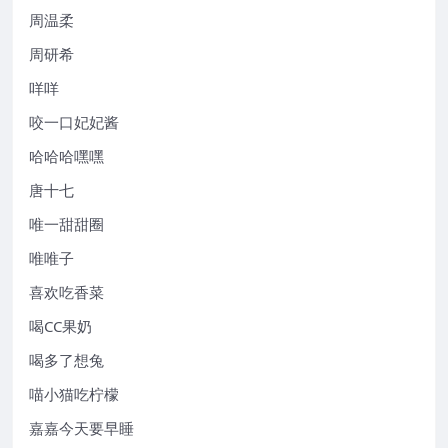
周温柔
周研希
咩咩
咬一口妃妃酱
哈哈哈嘿嘿
唐十七
唯一甜甜圈
唯唯子
喜欢吃香菜
喝CC果奶
喝多了想兔
喵小猫吃柠檬
嘉嘉今天要早睡