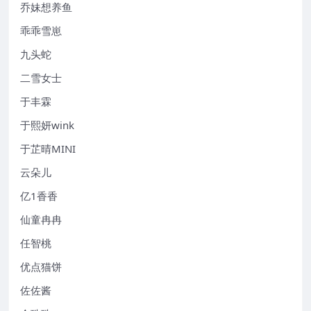
乔妹想养鱼
乖乖雪崽
九头蛇
二雪女士
于丰霖
于熙妍wink
于芷晴MINI
云朵儿
亿1香香
仙童冉冉
任智桃
优点猫饼
佐佐酱