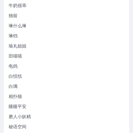
牛奶很乖
独留
琳什么琳
琳铛
瑜丸姐姐
田喵喵
电鸽
白恬恬
白璃
相扑猫
睡睡平安
磨人小妖精
秘语空间