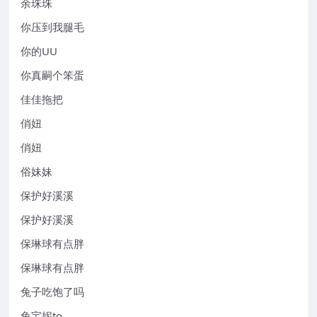
余珠珠
你压到我腿毛
你的UU
你真嗣个笨蛋
佳佳拖把
俏妞
俏妞
俗妹妹
保护好溪溪
保护好溪溪
保琳球有点胖
保琳球有点胖
兔子吃饱了吗
兔宝妮to