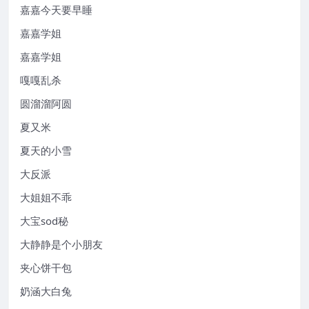
嘉嘉今天要早睡
嘉嘉学姐
嘉嘉学姐
嘎嘎乱杀
圆溜溜阿圆
夏又米
夏天的小雪
大反派
大姐姐不乖
大宝sod秘
大静静是个小朋友
夹心饼干包
奶涵大白兔