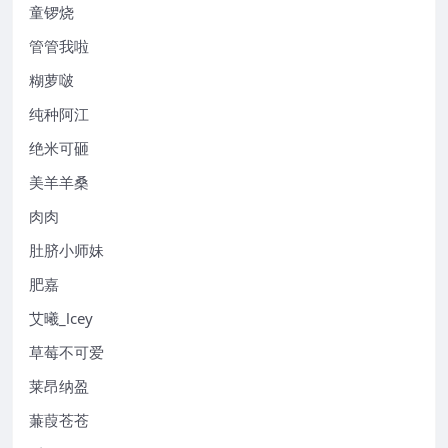
童锣烧
管管我啦
糊萝啵
纯种阿江
绝米可砸
美羊羊桑
肉肉
肚脐小师妹
肥嘉
艾曦_lcey
草莓不可爱
莱昂纳盈
蒹葭苍苍