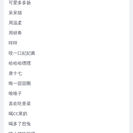
可爱多多扬
呆呆猫
周温柔
周研希
咩咩
咬一口妃妃酱
哈哈哈嘿嘿
唐十七
唯一甜甜圈
唯唯子
喜欢吃香菜
喝CC果奶
喝多了想兔