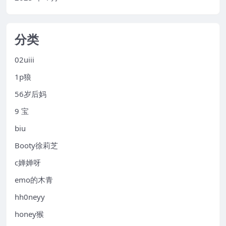
分类
02uiii
1p狼
56岁后妈
9 宝
biu
Booty徐莉芝
c婵婵呀
emo的木青
hh0neyy
honey猴