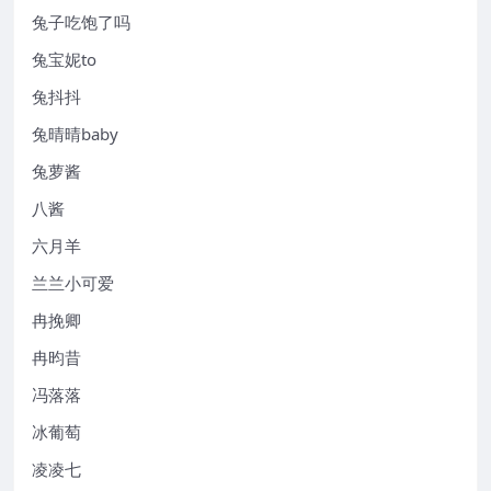
兔子吃饱了吗
兔宝妮to
兔抖抖
兔晴晴baby
兔萝酱
八酱
六月羊
兰兰小可爱
冉挽卿
冉昀昔
冯落落
冰葡萄
凌凌七