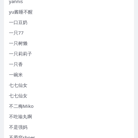
yannis
yu酱睡不醒
一口豆奶
一只77
一只树懒
一只莉莉子
一只香
一碗米
七七仙女
七七仙女
不二梅Miko
不吃瑜丸啊
不是强妈
不爱穿shoes