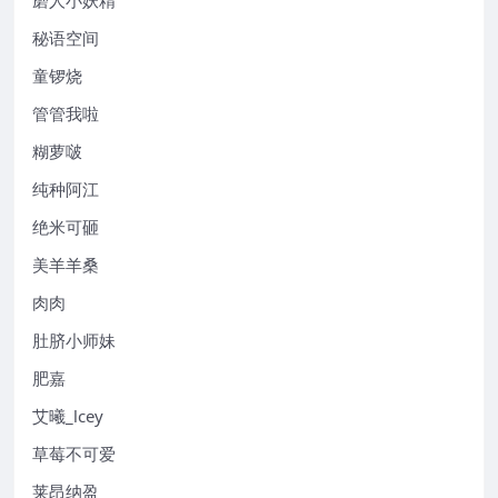
秘语空间
童锣烧
管管我啦
糊萝啵
纯种阿江
绝米可砸
美羊羊桑
肉肉
肚脐小师妹
肥嘉
艾曦_lcey
草莓不可爱
莱昂纳盈