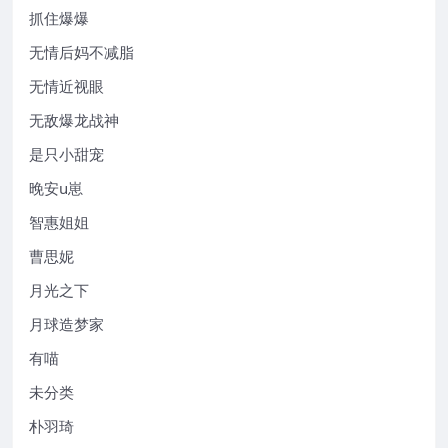
抓住爆爆
无情后妈不减脂
无情近视眼
无敌爆龙战神
是只小甜宠
晚安u崽
智惠姐姐
曹思妮
月光之下
月球造梦家
有喵
未分类
朴羽琦