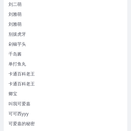
刘二萌
刘雅萌
刘雅萌
别拔虎牙
剁椒芋头
千岛酱
单打鱼丸
卡通百科老王
卡通百科老王
卿宝
叫我可爱嘉
可可西yyy
可爱嘉的秘密