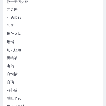
热乎乎的奶茶
牙齿怪
牛奶很乖
独留
琳什么琳
琳铛
瑜丸姐姐
田喵喵
电鸽
白恬恬
白璃
相扑猫
睡睡平安
磨人小妖精