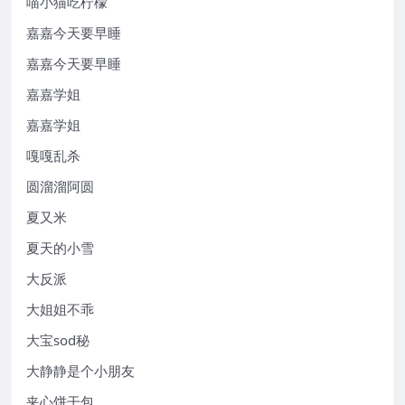
喵小猫吃柠檬
嘉嘉今天要早睡
嘉嘉今天要早睡
嘉嘉学姐
嘉嘉学姐
嘎嘎乱杀
圆溜溜阿圆
夏又米
夏天的小雪
大反派
大姐姐不乖
大宝sod秘
大静静是个小朋友
夹心饼干包