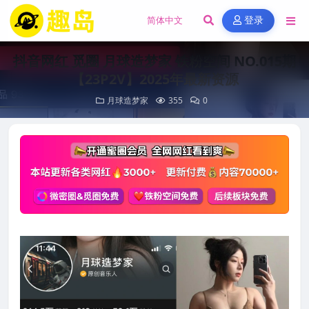
登录
抖音网红 觅圈 月球造梦家 铁粉空间 NO.015期
【23P2V】2025年最新资源
月球造梦家
355
0