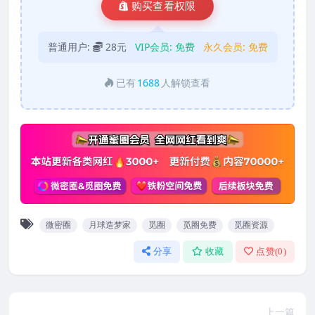
购买查看权限
普通用户:
28元
VIP会员:
免费
永久会员:
免费
已有
1688
人解锁查看
微密圈
月球造梦家
觅圈
觅圈免费
觅圈资源
分享
收藏
点赞(
0
)
上一篇