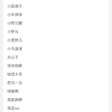
小甜酒子
小羊弹弹
小野汜樱
小野马
小雯胖几
小马漫漫
左公子
张张很飒
徐珺大哥
恩沈一点
情酱啊
我挺困啊
我是ou