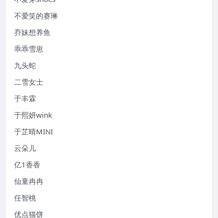
不爱笑的赛琳
乔妹想养鱼
乖乖雪崽
九头蛇
二雪女士
于丰霖
于熙妍wink
于芷晴MINI
云朵儿
亿1香香
仙童冉冉
任智桃
优点猫饼