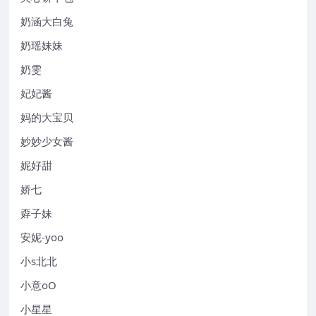
奶涵大白兔
奶瑶妹妹
奶雯
妃妃酱
妈的大宝贝
妙妙少女酱
妮好甜
娇七
孬子妹
安妮-yoo
小s北北
小意oO
小星星