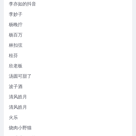
李亦如的抖音
李妙子
杨晚拧
杨百万
林扣弦
桂芬
欣老板
汤圆可甜了
波子酒
清风皓月
清风皓月
火乐
烧肉小野猫