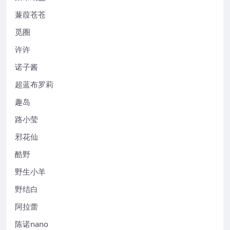
蒹葭苍苍
觅圈
许许
诺子酱
超蓝布罗莉
趣岛
路小莹
邪花仙
酷野
野生小羊
野结白
阿拉蕾
陈诺nano