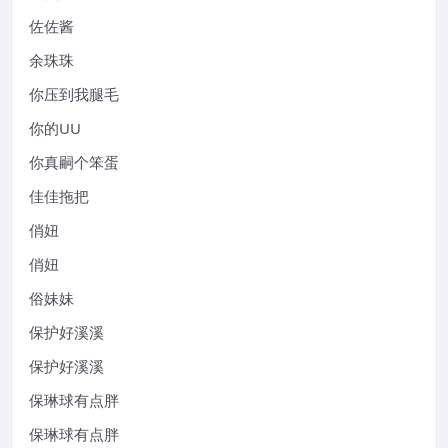
佐佐酱
余珠珠
你压到我腿毛
你的UU
你真嗣个笨蛋
佳佳拖把
俏妞
俏妞
俗妹妹
保护好溪溪
保护好溪溪
保琳球有点胖
保琳球有点胖