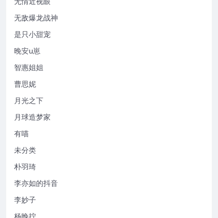
无情近视眼
无敌爆龙战神
是只小甜宠
晚安u崽
智惠姐姐
曹思妮
月光之下
月球造梦家
有喵
未分类
朴羽琦
李亦如的抖音
李妙子
杨晚拧