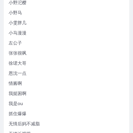
小野汜樱
小野马
小雯胖几
小马漫漫
左公子
张张很飒
徐珺大哥
恩沈一点
情酱啊
我挺困啊
我是ou
抓住爆爆
无情后妈不减脂