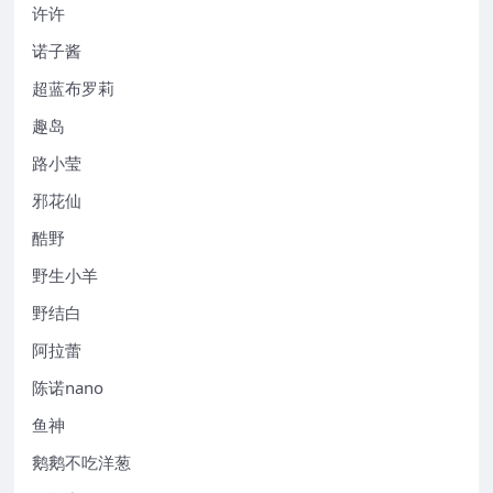
许许
诺子酱
超蓝布罗莉
趣岛
路小莹
邪花仙
酷野
野生小羊
野结白
阿拉蕾
陈诺nano
鱼神
鹅鹅不吃洋葱