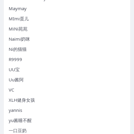
Maymay
MImi蛋儿
MiNi苑苑
Naimi奶咪
Ni的猫猫
R9999
UU宝
Uu酱阿
VC
XLH健身女孩
yannis
yu酱睡不醒
一口豆奶