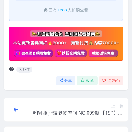
已有
1688
人解锁查看
相扑猫
分享
收藏
点赞(
0
)
上一篇
觅圈 相扑猫 铁粉空间 NO.009期 【15P】20
25年最新版