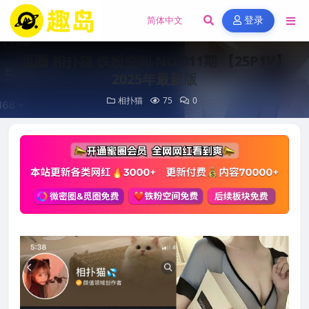
登录
觅圈 相扑猫 铁粉空间 NO.011期 【25P1V】
2025年最新版
相扑猫
75
0