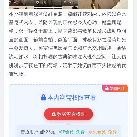
相扑猫身着深蓝薄纱裙装，点缀莲花刺绣，内搭黑色比
基尼式内衣，若隐若现的层次感令人心动。她盘腿端
坐，双手轻叠于膝上，挺直背部与散落长发形成动静相
宜的画面；镜前自拍，微遮半面，神秘剪影在暖黄灯光
中愈发撩人。卧室深色床品与柔和灯光交相辉映，薄纱
流动如水，将相扑猫的古典韵味注入现代空间，让人仿
佛漫步于夜色下的荷塘，沉醉于她沉静而不失性感的优
雅气场。
隐藏内容
本内容需权限查看
购买查看权限
普通用户:
28元
VIP会员:
免费
永久会员:
免费