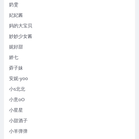
奶雯
妃妃酱
妈的大宝贝
妙妙少女酱
妮好甜
娇七
孬子妹
安妮-yoo
小s北北
小意oO
小星星
小甜酒子
小羊弹弹