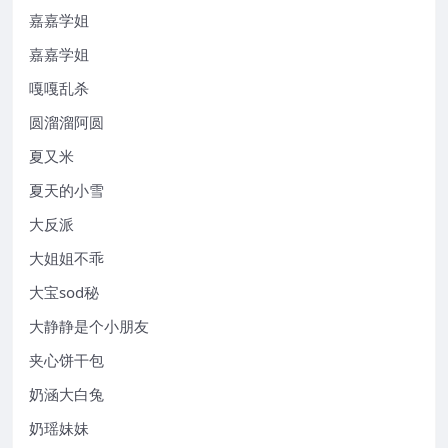
嘉嘉学姐
嘉嘉学姐
嘎嘎乱杀
圆溜溜阿圆
夏又米
夏天的小雪
大反派
大姐姐不乖
大宝sod秘
大静静是个小朋友
夹心饼干包
奶涵大白兔
奶瑶妹妹