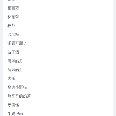
杨百万
林扣弦
桂芬
欣老板
汤圆可甜了
波子酒
清风皓月
清风皓月
火乐
烧肉小野猫
热乎乎的奶茶
牙齿怪
牛奶很乖