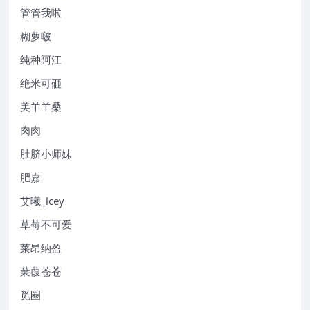
管管我啦
糊萝啵
纯种阿江
绝米可砸
美羊羊桑
肉肉
肚脐小师妹
肥嘉
艾曦_lcey
草莓不可爱
莱昂纳盈
蒹葭苍苍
觅圈