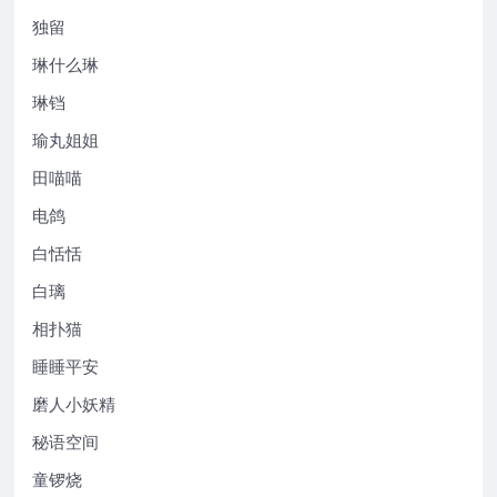
独留
琳什么琳
琳铛
瑜丸姐姐
田喵喵
电鸽
白恬恬
白璃
相扑猫
睡睡平安
磨人小妖精
秘语空间
童锣烧