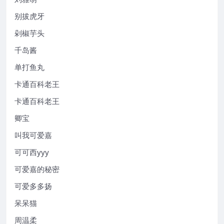
别拔虎牙
剁椒芋头
千岛酱
单打鱼丸
卡通百科老王
卡通百科老王
卿宝
叫我可爱嘉
可可西yyy
可爱嘉的秘密
可爱多多扬
呆呆猫
周温柔