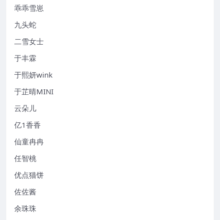
乖乖雪崽
九头蛇
二雪女士
于丰霖
于熙妍wink
于芷晴MINI
云朵儿
亿1香香
仙童冉冉
任智桃
优点猫饼
佐佐酱
余珠珠