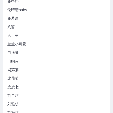
兔抖抖
兔晴晴baby
兔萝酱
八酱
六月羊
兰兰小可爱
冉挽卿
冉昀昔
冯落落
冰葡萄
凌凌七
刘二萌
刘雅萌
刘雅萌