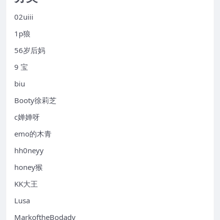
02uiii
1p狼
56岁后妈
9 宝
biu
Booty徐莉芝
c婵婵呀
emo的木青
hh0neyy
honey猴
KK大王
Lusa
MarkoftheBodady