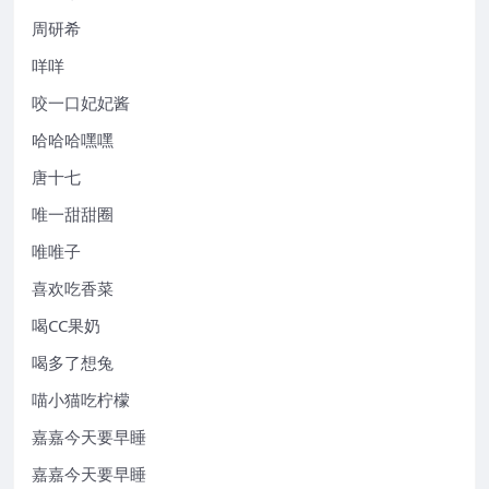
周研希
咩咩
咬一口妃妃酱
哈哈哈嘿嘿
唐十七
唯一甜甜圈
唯唯子
喜欢吃香菜
喝CC果奶
喝多了想兔
喵小猫吃柠檬
嘉嘉今天要早睡
嘉嘉今天要早睡