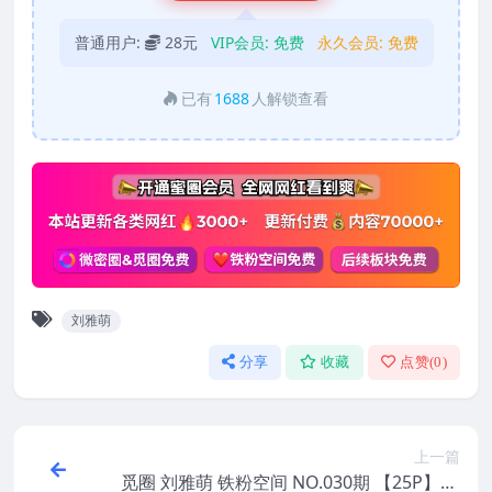
普通用户:
28元
VIP会员:
免费
永久会员:
免费
已有
1688
人解锁查看
刘雅萌
分享
收藏
点赞(
0
)
上一篇
觅圈 刘雅萌 铁粉空间 NO.030期 【25P】20