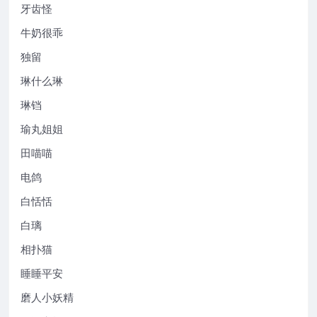
牙齿怪
牛奶很乖
独留
琳什么琳
琳铛
瑜丸姐姐
田喵喵
电鸽
白恬恬
白璃
相扑猫
睡睡平安
磨人小妖精