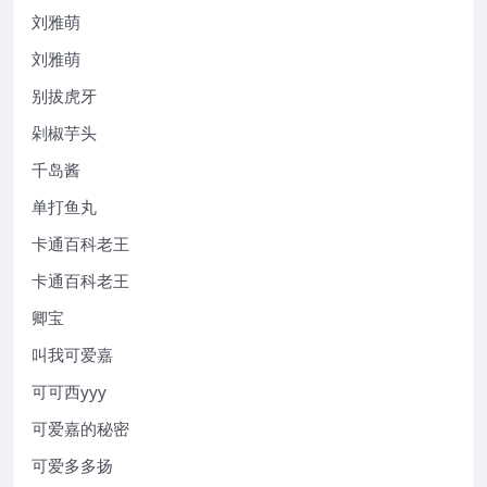
刘雅萌
刘雅萌
别拔虎牙
剁椒芋头
千岛酱
单打鱼丸
卡通百科老王
卡通百科老王
卿宝
叫我可爱嘉
可可西yyy
可爱嘉的秘密
可爱多多扬