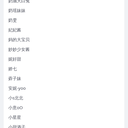
奶涵大白兔
奶瑶妹妹
奶雯
妃妃酱
妈的大宝贝
妙妙少女酱
妮好甜
娇七
孬子妹
安妮-yoo
小s北北
小意oO
小星星
小甜酒子