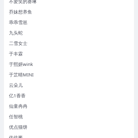
不爱笑的赛琳
乔妹想养鱼
乖乖雪崽
九头蛇
二雪女士
于丰霖
于熙妍wink
于芷晴MINI
云朵儿
亿1香香
仙童冉冉
任智桃
优点猫饼
佐佐酱