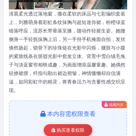
清晨柔光透过落地窗，撒在柔软的床品与七彩编织套装
上，刘雅萌身着彩虹条纹抹胸与超短迷你裙，粉橙绿蓝
错落呼应，流苏长带垂落至膝，随动作轻摇生姿。她微
侧身一手轻抚抹胸上沿，另一手持手机掩面自拍，发丝
倏然扬起，锁骨下的珍珠链在光影中闪烁，腰肢与小腹
的紧致线条在斑驳光影中愈发立体。背景中雪白绒毛兔
子与淡蓝窗帘相映成趣，为画面增添温馨童趣。她偶然
轻撩裙摆，纤指勾勒出裙边褶皱，神情慵懒却自信满
溢，如同彩虹中的精灵，将青春活力与含蓄性感交织呈
现。
隐藏内容
本内容需权限查看
购买查看权限