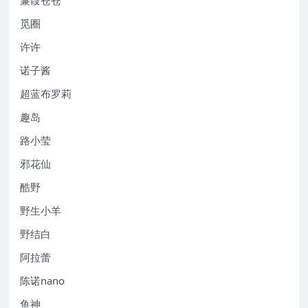
觅圈
许许
诺子酱
超蓝布罗莉
趣岛
路小莹
邪花仙
酷野
野生小羊
野结白
阿拉蕾
陈诺nano
鱼神