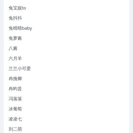
兔宝妮to
兔抖抖
兔晴晴baby
兔萝酱
八酱
六月羊
兰兰小可爱
冉挽卿
冉昀昔
冯落落
冰葡萄
凌凌七
刘二萌