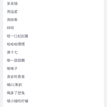
呆呆猫
周温柔
周研希
咩咩
咬一口妃妃酱
哈哈哈嘿嘿
唐十七
唯一甜甜圈
唯唯子
喜欢吃香菜
喝CC果奶
喝多了想兔
喵小猫吃柠檬