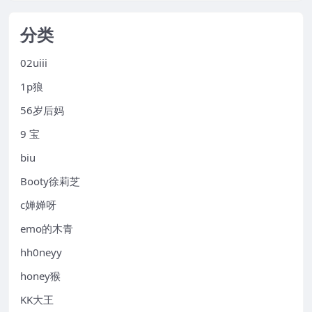
分类
02uiii
1p狼
56岁后妈
9 宝
biu
Booty徐莉芝
c婵婵呀
emo的木青
hh0neyy
honey猴
KK大王