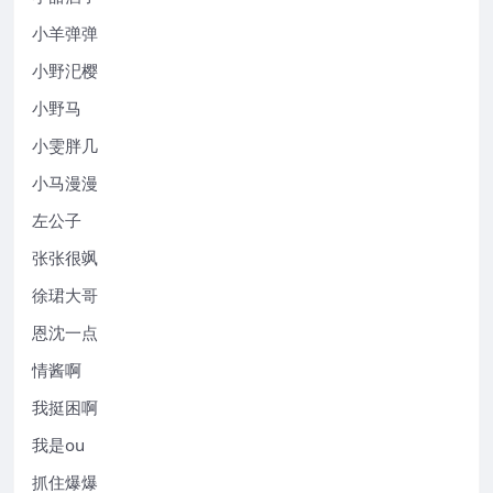
小羊弹弹
小野汜樱
小野马
小雯胖几
小马漫漫
左公子
张张很飒
徐珺大哥
恩沈一点
情酱啊
我挺困啊
我是ou
抓住爆爆