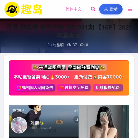
登录
觅圈 刘雅萌 铁粉空间 NO.031期 【16P】2025
年最新版
刘雅萌
37
0