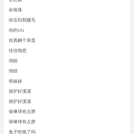
余珠珠
你压到我腿毛
你的UU
你真嗣个笨蛋
佳佳拖把
俏妞
俏妞
俗妹妹
保护好溪溪
保护好溪溪
保琳球有点胖
保琳球有点胖
兔子吃饱了吗