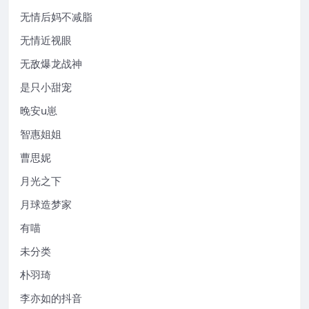
无情后妈不减脂
无情近视眼
无敌爆龙战神
是只小甜宠
晚安u崽
智惠姐姐
曹思妮
月光之下
月球造梦家
有喵
未分类
朴羽琦
李亦如的抖音