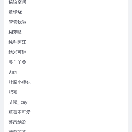
秘语空间
童锣烧
管管我啦
糊萝啵
纯种阿江
绝米可砸
美羊羊桑
肉肉
肚脐小师妹
肥嘉
艾曦_lcey
草莓不可爱
莱昂纳盈
蒹葭苍苍