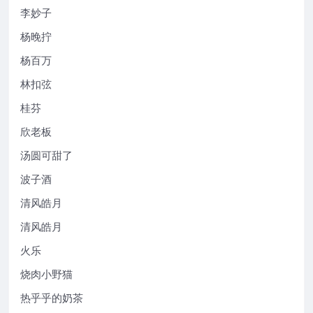
李妙子
杨晚拧
杨百万
林扣弦
桂芬
欣老板
汤圆可甜了
波子酒
清风皓月
清风皓月
火乐
烧肉小野猫
热乎乎的奶茶