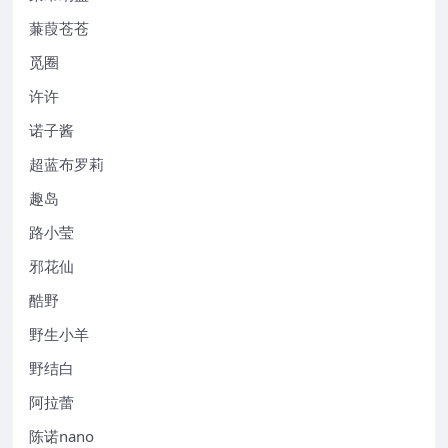
蒹葭苍苍
觅圈
许许
诺子酱
超蓝布罗莉
趣岛
路小莹
邪花仙
酷野
野生小羊
野结白
阿拉蕾
陈诺nano