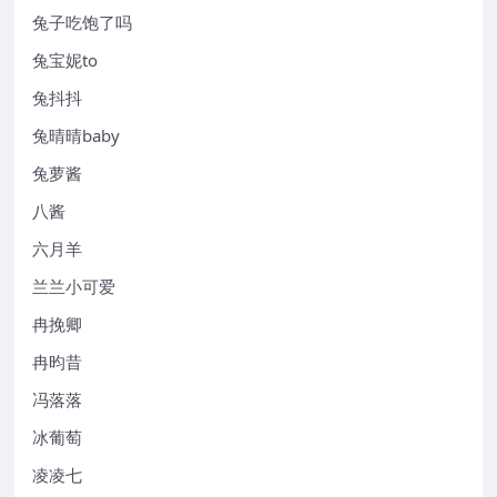
兔子吃饱了吗
兔宝妮to
兔抖抖
兔晴晴baby
兔萝酱
八酱
六月羊
兰兰小可爱
冉挽卿
冉昀昔
冯落落
冰葡萄
凌凌七