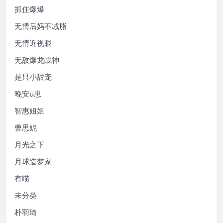
抓住爆爆
无情后妈不减脂
无情近视眼
无敌爆龙战神
是只小甜宠
晚安u崽
智惠姐姐
曹思妮
月光之下
月球造梦家
有喵
未分类
朴羽琦