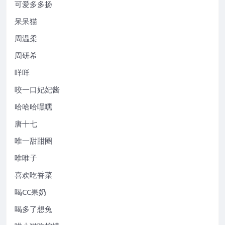
可爱多多扬
呆呆猫
周温柔
周研希
咩咩
咬一口妃妃酱
哈哈哈嘿嘿
唐十七
唯一甜甜圈
唯唯子
喜欢吃香菜
喝CC果奶
喝多了想兔