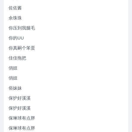
佐佐酱
余珠珠
你压到我腿毛
你的UU
你真嗣个笨蛋
佳佳拖把
俏妞
俏妞
俗妹妹
保护好溪溪
保护好溪溪
保琳球有点胖
保琳球有点胖