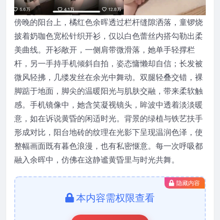
傍晚的阳台上，橘红色余晖透过栏杆缝隙洒落，童锣烧
披着奶咖色宽松针织开衫，仅以白色蕾丝内搭勾勒出柔
美曲线。开衫敞开，一侧肩带微滑落，她单手轻撑栏
杆，另一手持手机倾斜自拍，姿态慵懒却自信；长发被
微风轻拂，几缕发丝在余光中舞动。双腿轻叠交错，裸
脚踮于地面，脚尖的温暖阳光与肌肤交融，带来柔软触
感。手机镜像中，她含笑凝视镜头，眸波中透着淡淡暖
意，如在诉说黄昏的闲适时光。背景的绿植与铁艺扶手
形成对比，阳台地砖的纹理在光影下呈现温润色泽，使
整幅画面既有暮色浪漫，也有私密惬意。每一次呼吸都
融入余晖中，仿佛在这静谧黄昏里与时光共舞。
隐藏内容
本内容需权限查看