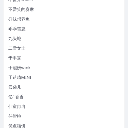
不爱笑的赛琳
乔妹想养鱼
乖乖雪崽
九头蛇
二雪女士
于丰霖
于熙妍wink
于芷晴MINI
云朵儿
亿1香香
仙童冉冉
任智桃
优点猫饼