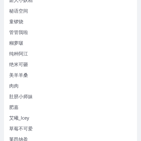
秘语空间
童锣烧
管管我啦
糊萝啵
纯种阿江
绝米可砸
美羊羊桑
肉肉
肚脐小师妹
肥嘉
艾曦_lcey
草莓不可爱
莱昂纳盈