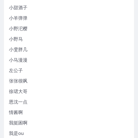
小甜酒子
小羊弹弹
小野汜樱
小野马
小雯胖几
小马漫漫
左公子
张张很飒
徐珺大哥
恩沈一点
情酱啊
我挺困啊
我是ou