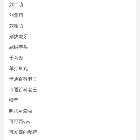
刘二萌
刘雅萌
刘雅萌
别拔虎牙
剁椒芋头
千岛酱
单打鱼丸
卡通百科老王
卡通百科老王
卿宝
叫我可爱嘉
可可西yyy
可爱嘉的秘密