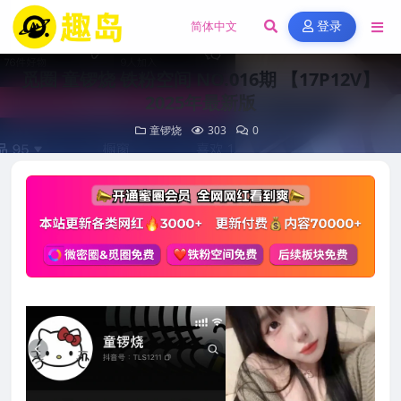
登录
觅圈 童锣烧 铁粉空间 NO.016期 【17P12V】
2025年最新版
童锣烧
303
0