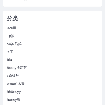
分类
02uiii
1p狼
56岁后妈
9 宝
biu
Booty徐莉芝
c婵婵呀
emo的木青
hh0neyy
honey猴