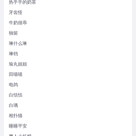
热乎乎的奶茶
牙齿怪
牛奶很乖
独留
琳什么琳
琳铛
瑜丸姐姐
田喵喵
电鸽
白恬恬
白璃
相扑猫
睡睡平安
磨人小妖精