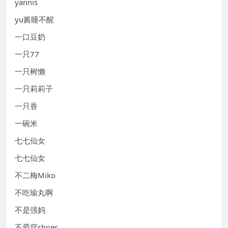
yannis
yu酱睡不醒
一口豆奶
一只77
一只树懒
一只莉莉子
一只香
一碗米
七七仙女
七七仙女
不二梅Miko
不吃瑜丸啊
不是强妈
不爱穿shoes