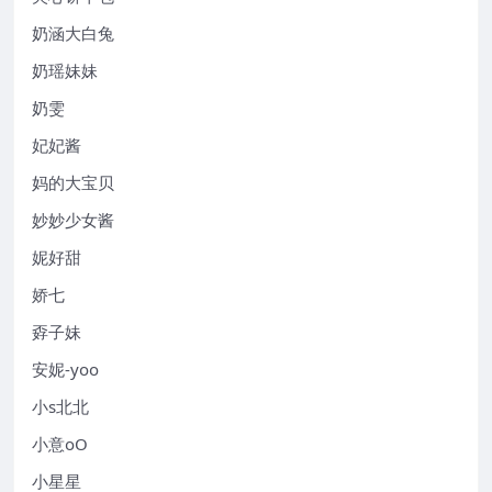
奶涵大白兔
奶瑶妹妹
奶雯
妃妃酱
妈的大宝贝
妙妙少女酱
妮好甜
娇七
孬子妹
安妮-yoo
小s北北
小意oO
小星星