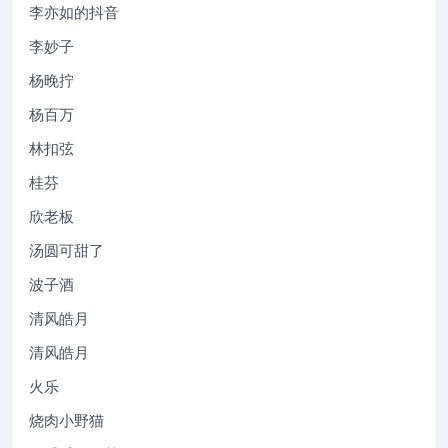
李亦如的抖音
李妙子
杨晚拧
杨百万
林扣弦
桂芬
欣老板
汤圆可甜了
波子酒
清风皓月
清风皓月
火乐
烧肉小野猫