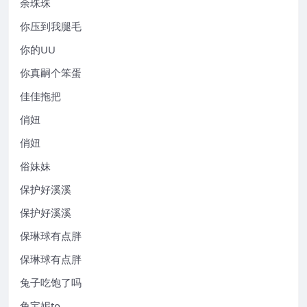
余珠珠
你压到我腿毛
你的UU
你真嗣个笨蛋
佳佳拖把
俏妞
俏妞
俗妹妹
保护好溪溪
保护好溪溪
保琳球有点胖
保琳球有点胖
兔子吃饱了吗
兔宝妮to