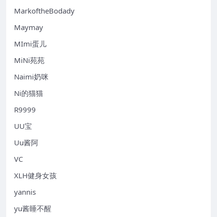
MarkoftheBodady
Maymay
MImi蛋儿
MiNi苑苑
Naimi奶咪
Ni的猫猫
R9999
UU宝
Uu酱阿
VC
XLH健身女孩
yannis
yu酱睡不醒