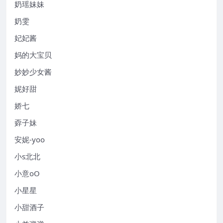
奶瑶妹妹
奶雯
妃妃酱
妈的大宝贝
妙妙少女酱
妮好甜
娇七
孬子妹
安妮-yoo
小s北北
小意oO
小星星
小甜酒子