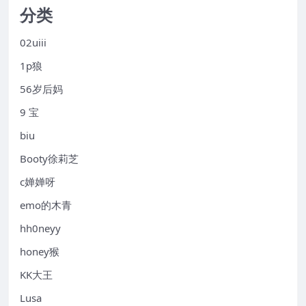
分类
02uiii
1p狼
56岁后妈
9 宝
biu
Booty徐莉芝
c婵婵呀
emo的木青
hh0neyy
honey猴
KK大王
Lusa