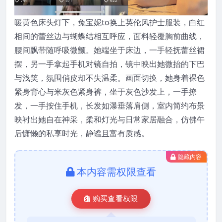
暖黄色床头灯下，兔宝妮to换上英伦风护士服装，白红
相间的蕾丝边与蝴蝶结相互呼应，面料轻覆胸前曲线，
腰间飘带随呼吸微颤。她端坐于床边，一手轻抚蕾丝裙
摆，另一手拿起手机对镜自拍，镜中映出她微抬的下巴
与浅笑，氛围俏皮却不失温柔。画面切换，她身着裸色
紧身背心与米灰色紧身裤，坐于灰色沙发上，一手撩
发，一手按住手机，长发如瀑垂落肩侧，室内简约布景
映衬出她自在神采，柔和灯光与日常家居融合，仿佛午
后慵懒的私享时光，静谧且富有质感。
隐藏内容
本内容需权限查看
购买查看权限