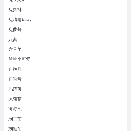
兔抖抖
兔晴晴baby
兔萝酱
八酱
六月羊
兰兰小可爱
冉挽卿
冉昀昔
冯落落
冰葡萄
凌凌七
刘二萌
刘雅萌