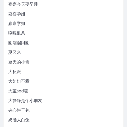
嘉嘉今天要早睡
嘉嘉学姐
嘉嘉学姐
嘎嘎乱杀
圆溜溜阿圆
夏又米
夏天的小雪
大反派
大姐姐不乖
大宝sod秘
大静静是个小朋友
夹心饼干包
奶涵大白兔