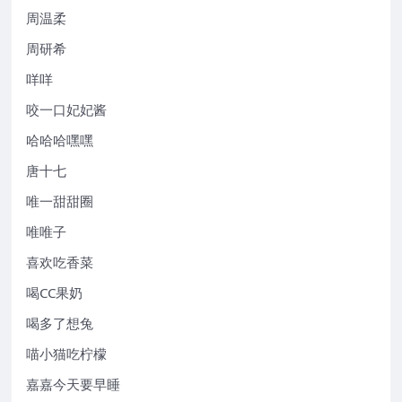
周温柔
周研希
咩咩
咬一口妃妃酱
哈哈哈嘿嘿
唐十七
唯一甜甜圈
唯唯子
喜欢吃香菜
喝CC果奶
喝多了想兔
喵小猫吃柠檬
嘉嘉今天要早睡