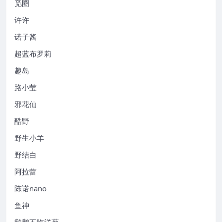
觅圈
许许
诺子酱
超蓝布罗莉
趣岛
路小莹
邪花仙
酷野
野生小羊
野结白
阿拉蕾
陈诺nano
鱼神
鹅鹅不吃洋葱