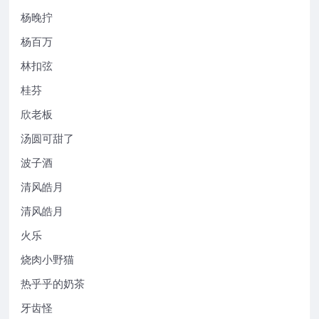
杨晚拧
杨百万
林扣弦
桂芬
欣老板
汤圆可甜了
波子酒
清风皓月
清风皓月
火乐
烧肉小野猫
热乎乎的奶茶
牙齿怪