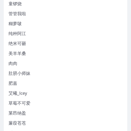
童锣烧
管管我啦
糊萝啵
纯种阿江
绝米可砸
美羊羊桑
肉肉
肚脐小师妹
肥嘉
艾曦_lcey
草莓不可爱
莱昂纳盈
蒹葭苍苍