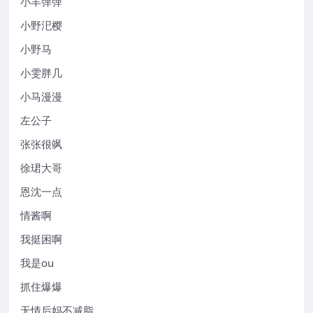
小羊弹弹
小野汜樱
小野马
小雯胖几
小马漫漫
左公子
张张很飒
徐珺大哥
恩沈一点
情酱啊
我挺困啊
我是ou
抓住爆爆
无情后妈不减脂