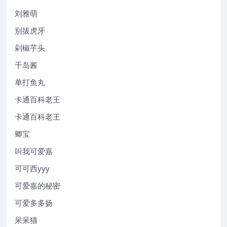
刘雅萌
别拔虎牙
剁椒芋头
千岛酱
单打鱼丸
卡通百科老王
卡通百科老王
卿宝
叫我可爱嘉
可可西yyy
可爱嘉的秘密
可爱多多扬
呆呆猫