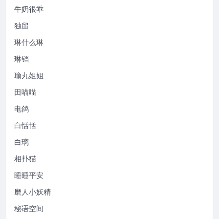
牛奶很乖
独留
琳什么琳
琳铛
瑜丸姐姐
田喵喵
电鸽
白恬恬
白璃
相扑猫
睡睡平安
磨人小妖精
秘语空间