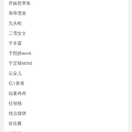
乔妹想养鱼
乖乖雪崽
九头蛇
二雪女士
于丰霖
于熙妍wink
于芷晴MINI
云朵儿
亿1香香
仙童冉冉
任智桃
优点猫饼
佐佐酱