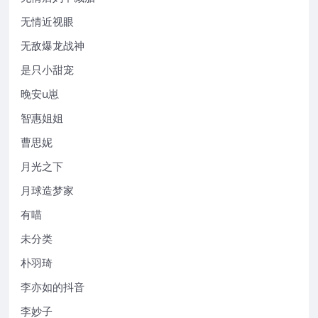
无情近视眼
无敌爆龙战神
是只小甜宠
晚安u崽
智惠姐姐
曹思妮
月光之下
月球造梦家
有喵
未分类
朴羽琦
李亦如的抖音
李妙子