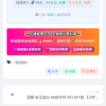
普通用户:
28元
VIP会员:
免费
永久会员:
免费
已有
1688
人解锁查看
兔宝妮to
分享
收藏
点赞(
0
)
上一篇
觅圈 兔宝妮to 铁粉空间 NO.001期 【29P】
2025年最新版