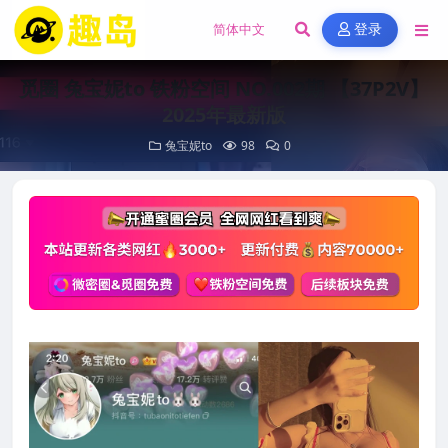
登录
觅圈 兔宝妮to 铁粉空间 NO.002期 【37P2V】
2025年最新版
兔宝妮to
98
0