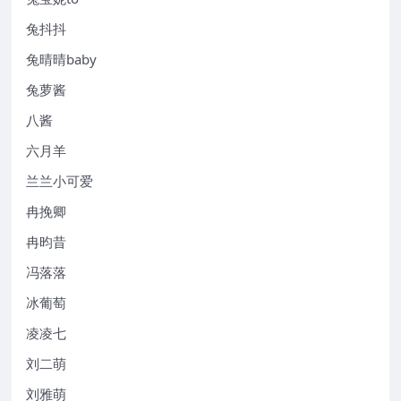
兔抖抖
兔晴晴baby
兔萝酱
八酱
六月羊
兰兰小可爱
冉挽卿
冉昀昔
冯落落
冰葡萄
凌凌七
刘二萌
刘雅萌