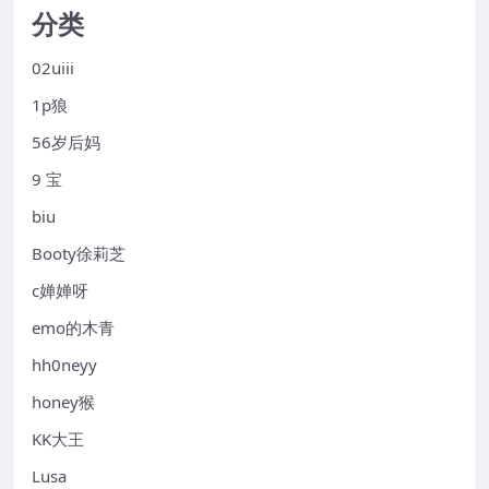
分类
02uiii
1p狼
56岁后妈
9 宝
biu
Booty徐莉芝
c婵婵呀
emo的木青
hh0neyy
honey猴
KK大王
Lusa