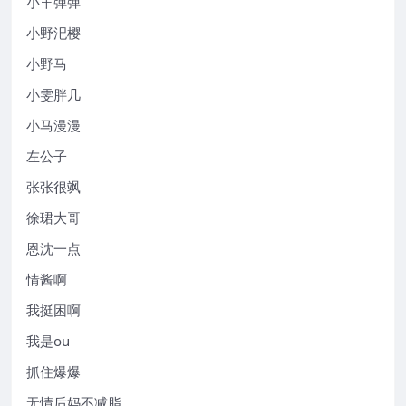
小羊弹弹
小野汜樱
小野马
小雯胖几
小马漫漫
左公子
张张很飒
徐珺大哥
恩沈一点
情酱啊
我挺困啊
我是ou
抓住爆爆
无情后妈不减脂