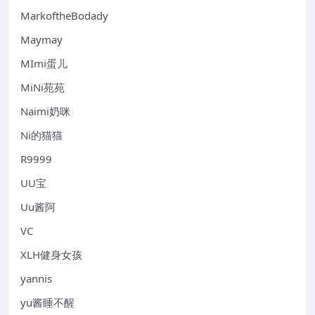
MarkoftheBodady
Maymay
MImi蛋儿
MiNi苑苑
Naimi奶咪
Ni的猫猫
R9999
UU宝
Uu酱阿
VC
XLH健身女孩
yannis
yu酱睡不醒