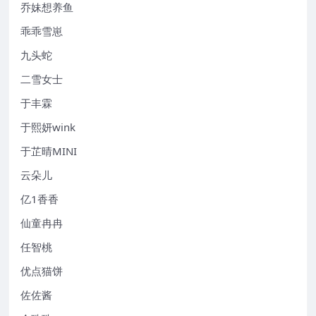
乔妹想养鱼
乖乖雪崽
九头蛇
二雪女士
于丰霖
于熙妍wink
于芷晴MINI
云朵儿
亿1香香
仙童冉冉
任智桃
优点猫饼
佐佐酱