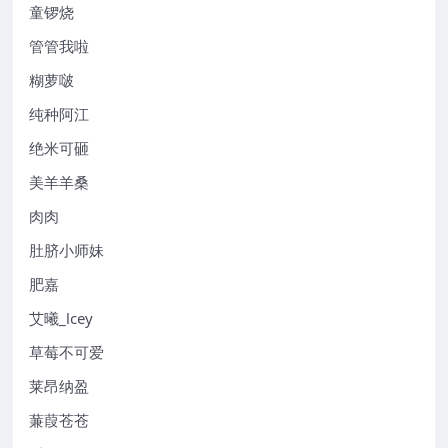
童锣烧
管管我啦
糊萝啵
纯种阿江
绝米可砸
美羊羊桑
肉肉
肚脐小师妹
肥嘉
艾曦_lcey
草莓不可爱
莱昂纳盈
蒹葭苍苍