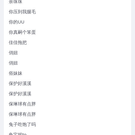
余珠珠
你压到我腿毛
你的UU
你真嗣个笨蛋
佳佳拖把
俏妞
俏妞
俗妹妹
保护好溪溪
保护好溪溪
保琳球有点胖
保琳球有点胖
兔子吃饱了吗
兔宝妮to