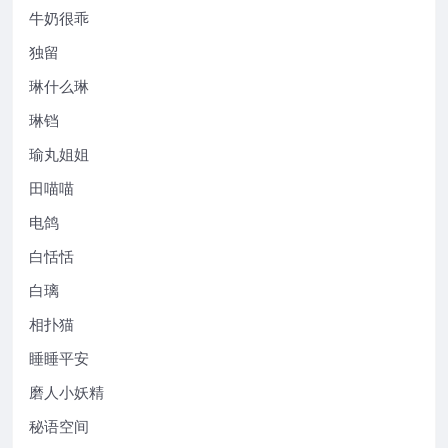
牛奶很乖
独留
琳什么琳
琳铛
瑜丸姐姐
田喵喵
电鸽
白恬恬
白璃
相扑猫
睡睡平安
磨人小妖精
秘语空间