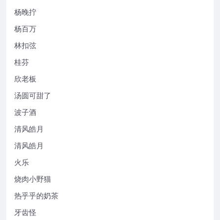
杨晚拧
杨百万
林扣弦
桂芬
欣老板
汤圆可甜了
波子酒
清风皓月
清风皓月
火乐
烧肉小野猫
热乎乎的奶茶
牙齿怪