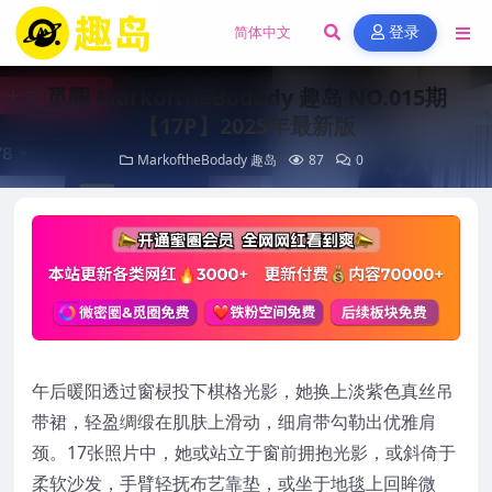
登录
觅圈 MarkoftheBodady 趣岛 NO.015期
【17P】2025年最新版
MarkoftheBodady
趣岛
87
0
午后暖阳透过窗棂投下棋格光影，她换上淡紫色真丝吊
带裙，轻盈绸缎在肌肤上滑动，细肩带勾勒出优雅肩
颈。17张照片中，她或站立于窗前拥抱光影，或斜倚于
柔软沙发，手臂轻抚布艺靠垫，或坐于地毯上回眸微