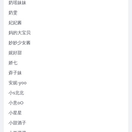
奶瑶妹妹
奶雯
妃妃酱
妈的大宝贝
妙妙少女酱
妮好甜
娇七
孬子妹
安妮-yoo
小s北北
小意oO
小星星
小甜酒子