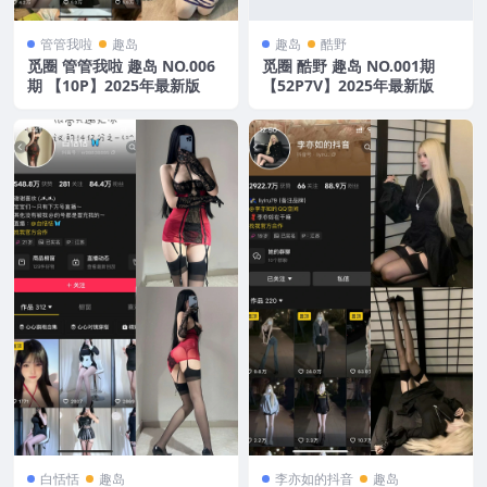
管管我啦
趣岛
趣岛
酷野
觅圈 管管我啦 趣岛 NO.006
觅圈 酷野 趣岛 NO.001期
期 【10P】2025年最新版
【52P7V】2025年最新版
白恬恬
趣岛
李亦如的抖音
趣岛