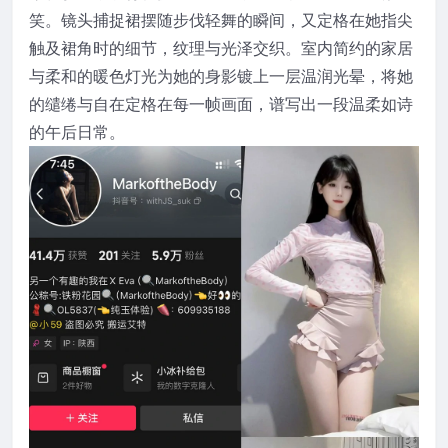
笑。镜头捕捉裙摆随步伐轻舞的瞬间，又定格在她指尖
触及裙角时的细节，纹理与光泽交织。室内简约的家居
与柔和的暖色灯光为她的身影镀上一层温润光晕，将她
的缱绻与自在定格在每一帧画面，谱写出一段温柔如诗
的午后日常。