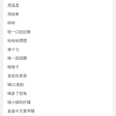
周温柔
周研希
咩咩
咬一口妃妃酱
哈哈哈嘿嘿
唐十七
唯一甜甜圈
唯唯子
喜欢吃香菜
喝CC果奶
喝多了想兔
喵小猫吃柠檬
嘉嘉今天要早睡