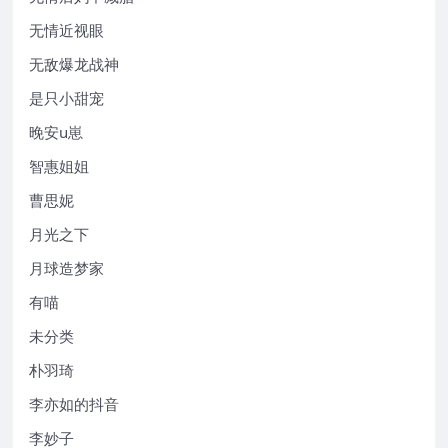
无情近视眼
无敌爆龙战神
是只小甜宠
晚安u崽
智惠姐姐
曹思妮
月光之下
月球造梦家
有喵
未分类
朴羽琦
李亦如的抖音
李妙子