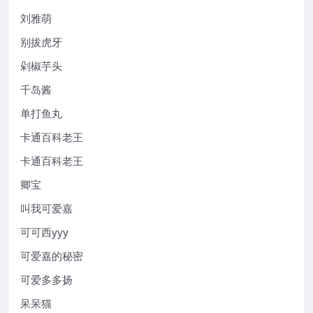
刘雅萌
别拔虎牙
剁椒芋头
千岛酱
单打鱼丸
卡通百科老王
卡通百科老王
卿宝
叫我可爱嘉
可可西yyy
可爱嘉的秘密
可爱多多扬
呆呆猫