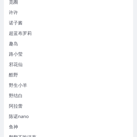
觅圈
许许
诺子酱
超蓝布罗莉
趣岛
路小莹
邪花仙
酷野
野生小羊
野结白
阿拉蕾
陈诺nano
鱼神
鹅鹅不吃洋葱