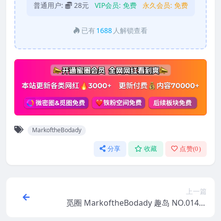
普通用户:
28元
VIP会员:
免费
永久会员:
免费
已有
1688
人解锁查看
MarkoftheBodady
分享
收藏
点赞(
0
)
上一篇
觅圈 MarkoftheBodady 趣岛 NO.014期
【20P】2025年最新版