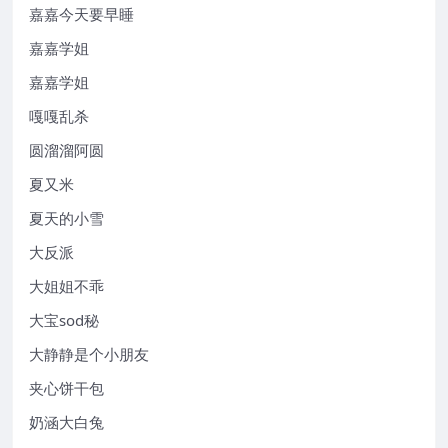
嘉嘉今天要早睡
嘉嘉学姐
嘉嘉学姐
嘎嘎乱杀
圆溜溜阿圆
夏又米
夏天的小雪
大反派
大姐姐不乖
大宝sod秘
大静静是个小朋友
夹心饼干包
奶涵大白兔