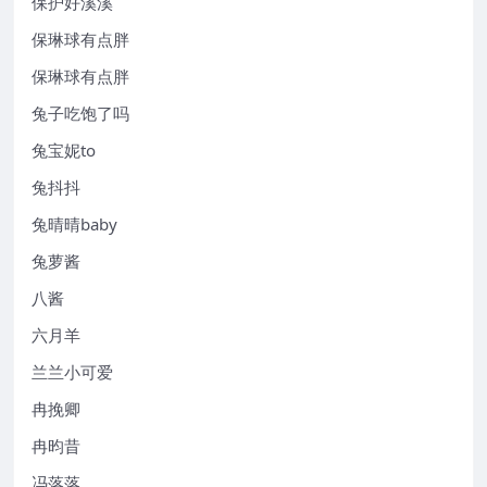
保护好溪溪
保琳球有点胖
保琳球有点胖
兔子吃饱了吗
兔宝妮to
兔抖抖
兔晴晴baby
兔萝酱
八酱
六月羊
兰兰小可爱
冉挽卿
冉昀昔
冯落落