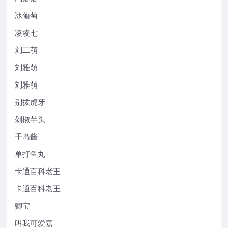
冰葡萄
凌凌七
刘二萌
刘雅萌
刘雅萌
别拔虎牙
剁椒芋头
千岛酱
单打鱼丸
卡通百科老王
卡通百科老王
卿宝
叫我可爱嘉