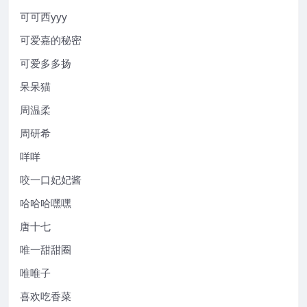
可可西yyy
可爱嘉的秘密
可爱多多扬
呆呆猫
周温柔
周研希
咩咩
咬一口妃妃酱
哈哈哈嘿嘿
唐十七
唯一甜甜圈
唯唯子
喜欢吃香菜