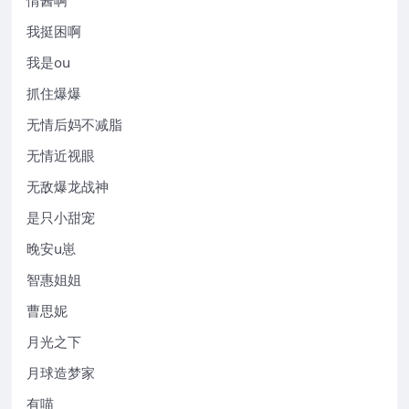
我挺困啊
我是ou
抓住爆爆
无情后妈不减脂
无情近视眼
无敌爆龙战神
是只小甜宠
晚安u崽
智惠姐姐
曹思妮
月光之下
月球造梦家
有喵