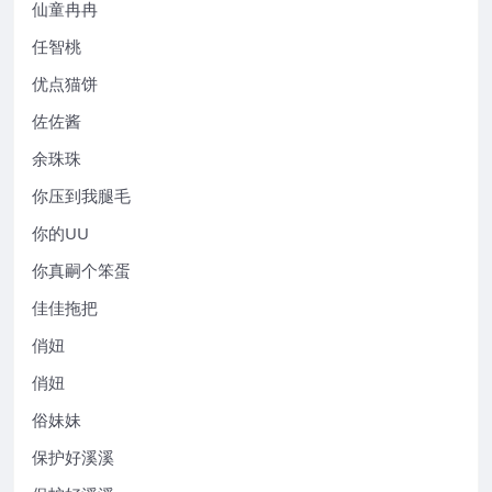
仙童冉冉
任智桃
优点猫饼
佐佐酱
余珠珠
你压到我腿毛
你的UU
你真嗣个笨蛋
佳佳拖把
俏妞
俏妞
俗妹妹
保护好溪溪