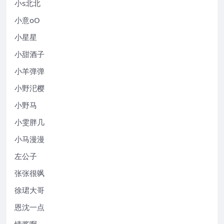
小s北北
小意oO
小星星
小甜酒子
小羊弹弹
小野汜樱
小野马
小雯胖几
小马漫漫
左公子
张张很飒
徐珺大哥
恩沈一点
情酱啊