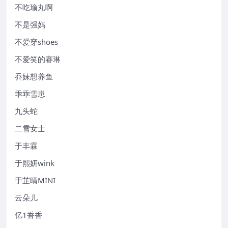
不吃瑜丸啊
不是强妈
不爱穿shoes
不爱笑的赛琳
乔妹想养鱼
乖乖雪崽
九头蛇
二雪女士
于丰霖
于熙妍wink
于芷晴MINI
云朵儿
亿1香香