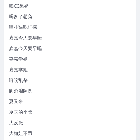
喝CC果奶
喝多了想兔
喵小猫吃柠檬
嘉嘉今天要早睡
嘉嘉今天要早睡
嘉嘉学姐
嘉嘉学姐
嘎嘎乱杀
圆溜溜阿圆
夏又米
夏天的小雪
大反派
大姐姐不乖