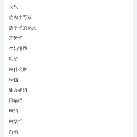
火乐
烧肉小野猫
热乎乎的奶茶
牙齿怪
牛奶很乖
独留
琳什么琳
琳铛
瑜丸姐姐
田喵喵
电鸽
白恬恬
白璃