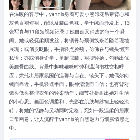
在温暖的客厅中，yannis身着可爱小熊印花吊带背心和
灰色百褶短裙，配以及膝白色袜，坐于绒面沙发上，13
张写真与11段短视频记录了她自然又俏皮的每一个瞬
间。她或轻抚柔顺发丝，将锁骨与颈侧线条若隐若现地
展现；或俏皮眨眼，手指轻点脸颊，仿佛在与镜头悄声
私语；亦或侧身歪坐，单腿屈膝，裙摆轻扬，勾勒出优
美腰臀曲线。背景中趣味猫咪时钟和温润抱枕交相呼
应，烘托出居家氛围的温馨与自在。镜头下，她偶尔向
镜面靠近，手机轻遮半面，眼神清澈而自信；也有背对
镜头低头整理衣角的轻柔动作，细节处折射出她对生活
的小心思。画面色调柔和，光影在肌肤与纱裙上轻轻流
转，将她的恬静与灵动同时定格，宛如一段温柔的居家
日常画卷，让人沉醉于yannis的自然魅力与细腻情感之
中。