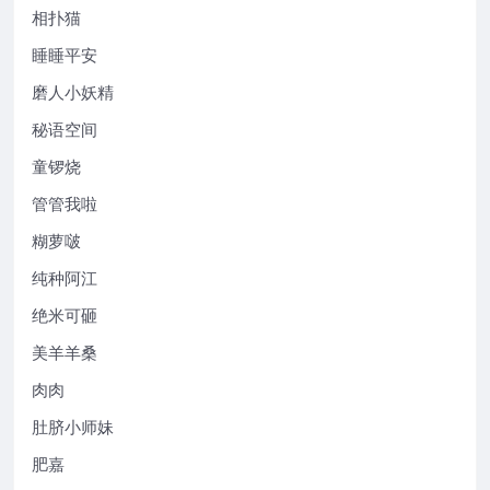
相扑猫
睡睡平安
磨人小妖精
秘语空间
童锣烧
管管我啦
糊萝啵
纯种阿江
绝米可砸
美羊羊桑
肉肉
肚脐小师妹
肥嘉