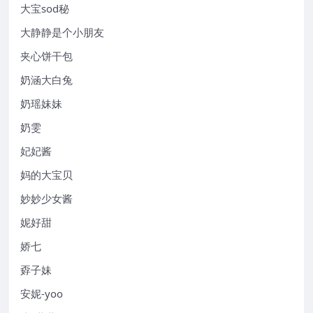
大宝sod秘
大静静是个小朋友
夹心饼干包
奶涵大白兔
奶瑶妹妹
奶雯
妃妃酱
妈的大宝贝
妙妙少女酱
妮好甜
娇七
孬子妹
安妮-yoo