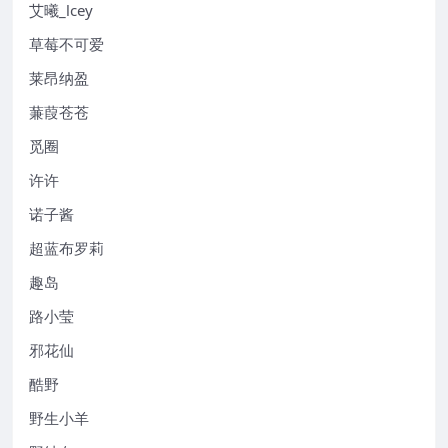
艾曦_lcey
草莓不可爱
莱昂纳盈
蒹葭苍苍
觅圈
许许
诺子酱
超蓝布罗莉
趣岛
路小莹
邪花仙
酷野
野生小羊