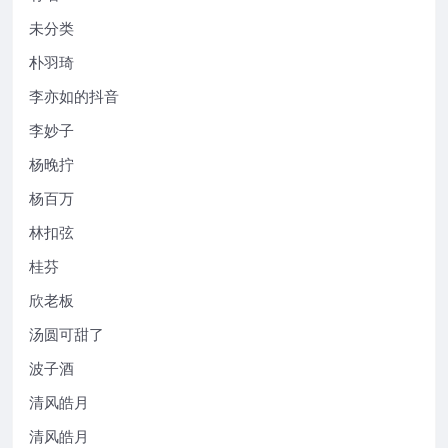
未分类
朴羽琦
李亦如的抖音
李妙子
杨晚拧
杨百万
林扣弦
桂芬
欣老板
汤圆可甜了
波子酒
清风皓月
清风皓月