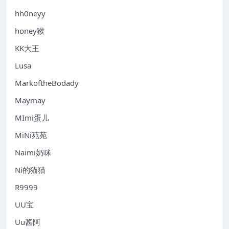
hh0neyy
honey猴
KK大王
Lusa
MarkoftheBodady
Maymay
MImi蛋儿
MiNi苑苑
Naimi奶咪
Ni的猫猫
R9999
UU宝
Uu酱阿