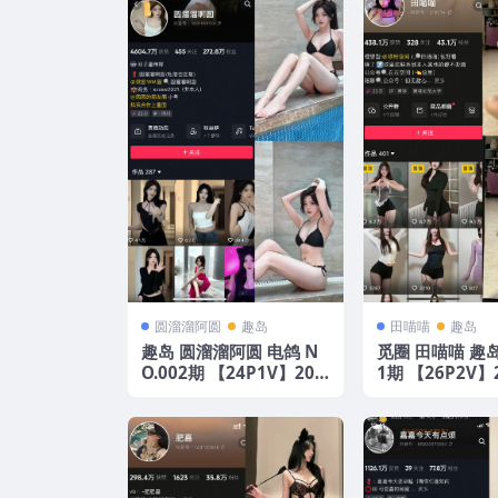
圆溜溜阿圆
趣岛
田喵喵
趣岛
趣岛 圆溜溜阿圆 电鸽 N
觅圈 田喵喵 趣岛 
O.002期 【24P1V】202
1期 【26P2V】
5年最新更新
最新版