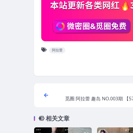
阿拉蕾
觅圈 阿拉蕾 趣岛 NO.003期 【5
5
相关文章