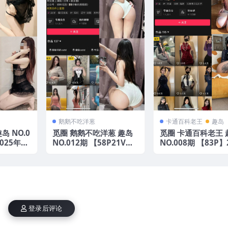
鹅鹅不吃洋葱
卡通百科老王
趣岛
岛 NO.0
觅圈 鹅鹅不吃洋葱 趣岛
觅圈 卡通百科老王 
2025年最
NO.012期 【58P21V】2
NO.008期 【83P】
025年最新版
年最新版
登录后评论