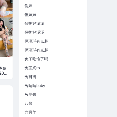
俏妞
俗妹妹
保护好溪溪
保护好溪溪
保琳球有点胖
保琳球有点胖
兔子吃饱了吗
兔宝妮to
趣岛
2025
兔抖抖
兔晴晴baby
兔萝酱
八酱
六月羊