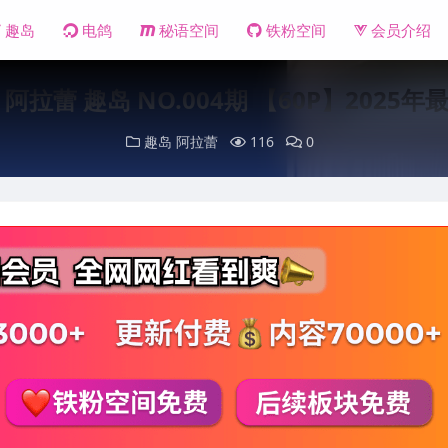
趣岛
电鸽
秘语空间
铁粉空间
会员介绍
 阿拉蕾 趣岛 NO.004期 【60P】2025年
趣岛
阿拉蕾
116
0