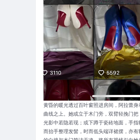
黄昏的暖光透过百叶窗照进房间，阿拉蕾身
曲线之上。她或立于木门旁，双臂轻挽门把
光影中若隐若现；或下蹲于瓷砖地面，手指
而抬手整理发髻，时而低头端详裙摆，亦有
的白墙与木门简洁干净，将所有视线引向她