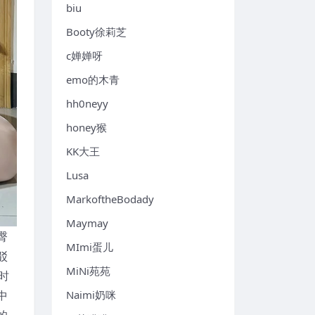
biu
Booty徐莉芝
c婵婵呀
emo的木青
hh0neyy
honey猴
KK大王
Lusa
MarkoftheBodady
Maymay
臀
MImi蛋儿
驳
MiNi苑苑
时
中
Naimi奶咪
的