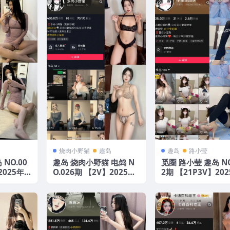
烧肉小野猫
趣岛
趣岛
路小莹
NO.00
趣岛 烧肉小野猫 电鸽 N
觅圈 路小莹 趣岛 NO
2025年
O.026期 【2V】2025年
2期 【21P3V】20
最新更新
最新版