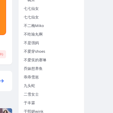
七七仙女
七七仙女
不二梅Miko
不吃瑜丸啊
不是强妈
不爱穿shoes
(
0
)
不爱笑的赛琳
乔妹想养鱼
乖乖雪崽
九头蛇
二雪女士
于丰霖
于熙妍wink