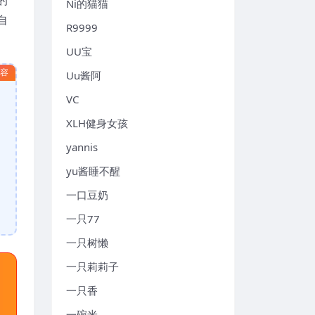
Ni的猫猫
自
R9999
UU宝
内容
Uu酱阿
VC
XLH健身女孩
yannis
yu酱睡不醒
一口豆奶
一只77
一只树懒
一只莉莉子
一只香
一碗米