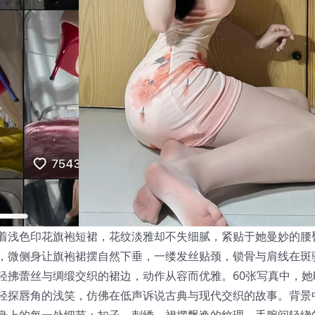
着浅色印花旗袍短裙，花纹淡雅却不失细腻，紧贴于她曼妙的腰
，微侧身让旗袍裙摆自然下垂，一缕发丝贴颈，锁骨与肩线在斑
轻拂蕾丝与绸缎交织的裙边，动作从容而优雅。60张写真中，她
轻探唇角的浅笑，仿佛在低声诉说古典与现代交织的故事。背景
身上的每一处细节：扣子、刺绣、裙摆飘逸的纹理。手腕间轻绕