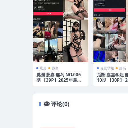
肥嘉
趣岛
嘉嘉学姐
趣岛
觅圈 肥嘉 趣岛 NO.006
觅圈 嘉嘉学姐 趣
期 【39P】2025年最新
10期 【30P】 
版
新版
评论(0)