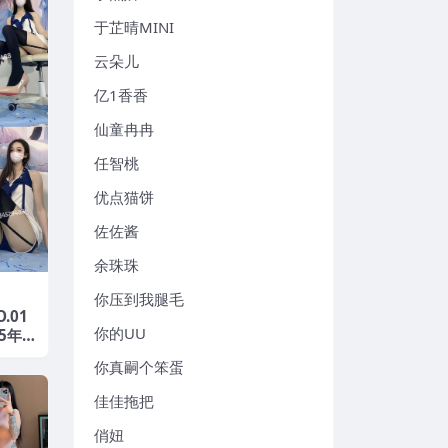
于芷晴MINI
云朵儿
亿1香香
仙童冉冉
任智桃
优点猫饼
佐佐酱
余珠珠
你压到我腿毛
.01
你的UU
25年
你真嗣个笨蛋
佳佳拖把
俏妞