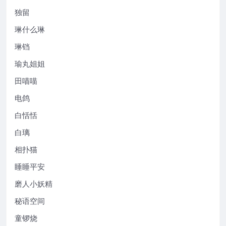
独留
琳什么琳
琳铛
瑜丸姐姐
田喵喵
电鸽
白恬恬
白璃
相扑猫
睡睡平安
磨人小妖精
秘语空间
童锣烧