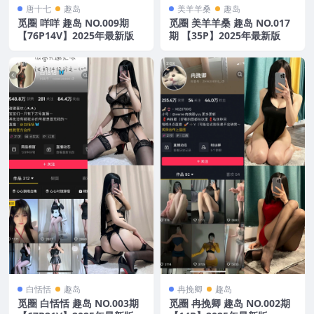
唐十七
趣岛
美羊羊桑
趣岛
觅圈 咩咩 趣岛 NO.009期
觅圈 美羊羊桑 趣岛 NO.017
【76P14V】2025年最新版
期 【35P】2025年最新版
白恬恬
趣岛
冉挽卿
趣岛
觅圈 白恬恬 趣岛 NO.003期
觅圈 冉挽卿 趣岛 NO.002期