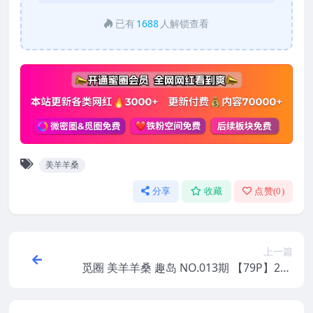
已有
1688
人解锁查看
美羊羊桑
分享
收藏
点赞(
0
)
上一篇
觅圈 美羊羊桑 趣岛 NO.013期 【79P】202
5年最新版