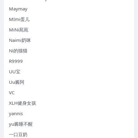
Maymay
MImi蛋儿
MiNi苑苑
Naimi奶咪
Ni的猫猫
R9999
UU宝
Uu酱阿
VC
XLH健身女孩
yannis
yu酱睡不醒
一口豆奶