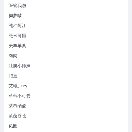
管管我啦
糊萝啵
纯种阿江
绝米可砸
美羊羊桑
肉肉
肚脐小师妹
肥嘉
艾曦_lcey
草莓不可爱
莱昂纳盈
蒹葭苍苍
觅圈