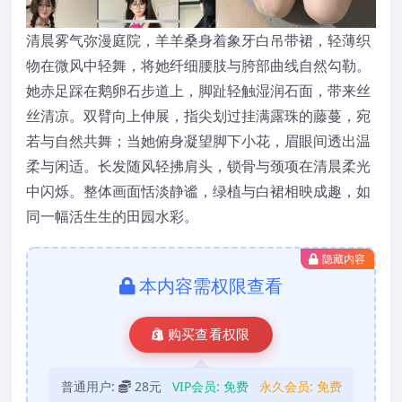
清晨雾气弥漫庭院，羊羊桑身着象牙白吊带裙，轻薄织
物在微风中轻舞，将她纤细腰肢与胯部曲线自然勾勒。
她赤足踩在鹅卵石步道上，脚趾轻触湿润石面，带来丝
丝清凉。双臂向上伸展，指尖划过挂满露珠的藤蔓，宛
若与自然共舞；当她俯身凝望脚下小花，眉眼间透出温
柔与闲适。长发随风轻拂肩头，锁骨与颈项在清晨柔光
中闪烁。整体画面恬淡静谧，绿植与白裙相映成趣，如
同一幅活生生的田园水彩。
隐藏内容
本内容需权限查看
购买查看权限
普通用户:
28元
VIP会员:
免费
永久会员:
免费