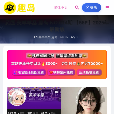
登录
觅圈 美羊羊桑 趣岛 NO.014期 【66P】2025年
最新版
美羊羊桑
趣岛
92
0