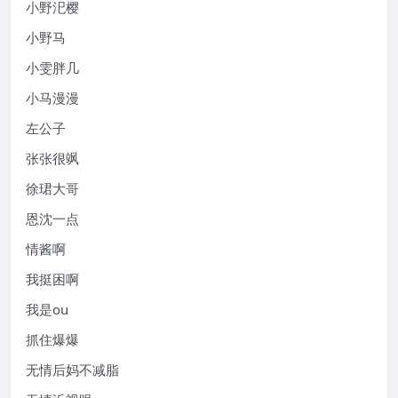
小野汜樱
小野马
小雯胖几
小马漫漫
左公子
张张很飒
徐珺大哥
恩沈一点
情酱啊
我挺困啊
我是ou
抓住爆爆
无情后妈不减脂