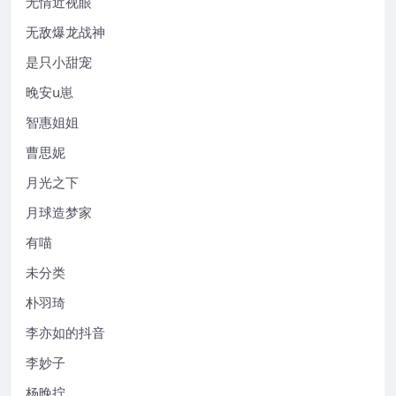
无情近视眼
无敌爆龙战神
是只小甜宠
晚安u崽
智惠姐姐
曹思妮
月光之下
月球造梦家
有喵
未分类
朴羽琦
李亦如的抖音
李妙子
杨晚拧