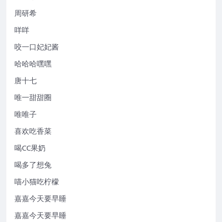
周研希
咩咩
咬一口妃妃酱
哈哈哈嘿嘿
唐十七
唯一甜甜圈
唯唯子
喜欢吃香菜
喝CC果奶
喝多了想兔
喵小猫吃柠檬
嘉嘉今天要早睡
嘉嘉今天要早睡