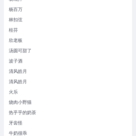
杨百万
林扣弦
桂芬
欣老板
汤圆可甜了
波子酒
清风皓月
清风皓月
火乐
烧肉小野猫
热乎乎的奶茶
牙齿怪
牛奶很乖