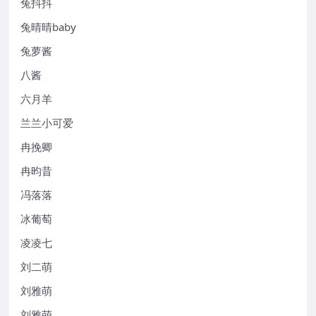
兔抖抖
兔晴晴baby
兔萝酱
八酱
六月羊
兰兰小可爱
冉挽卿
冉昀昔
冯落落
冰葡萄
凌凌七
刘二萌
刘雅萌
刘雅萌