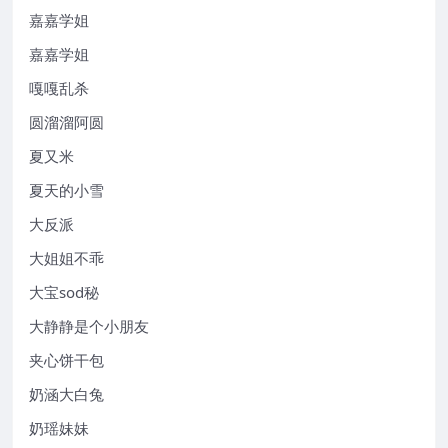
嘉嘉学姐
嘉嘉学姐
嘎嘎乱杀
圆溜溜阿圆
夏又米
夏天的小雪
大反派
大姐姐不乖
大宝sod秘
大静静是个小朋友
夹心饼干包
奶涵大白兔
奶瑶妹妹