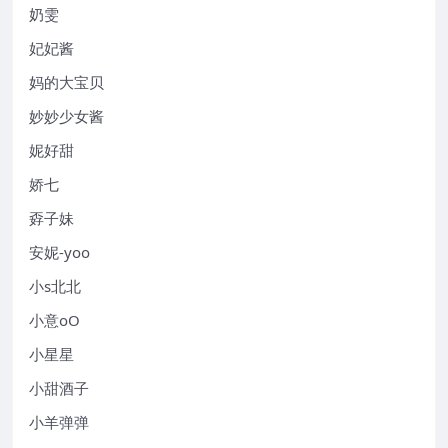
奶雯
妃妃酱
妈的大宝贝
妙妙少女酱
妮好甜
娇七
孬子妹
安妮-yoo
小s北北
小意oO
小星星
小甜酒子
小羊弹弹