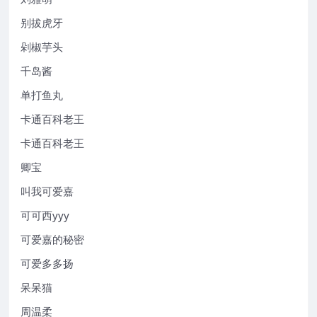
别拔虎牙
剁椒芋头
千岛酱
单打鱼丸
卡通百科老王
卡通百科老王
卿宝
叫我可爱嘉
可可西yyy
可爱嘉的秘密
可爱多多扬
呆呆猫
周温柔