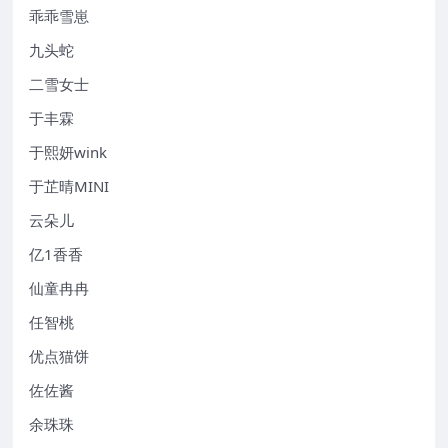
乖乖雪崽
九头蛇
二雪女士
于丰霖
于熙妍wink
于芷晴MINI
云朵儿
亿1香香
仙童冉冉
任智桃
优点猫饼
佐佐酱
余珠珠