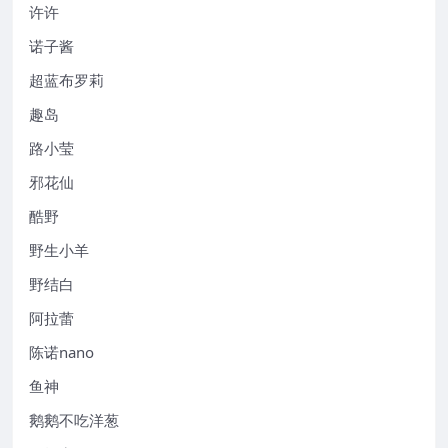
许许
诺子酱
超蓝布罗莉
趣岛
路小莹
邪花仙
酷野
野生小羊
野结白
阿拉蕾
陈诺nano
鱼神
鹅鹅不吃洋葱