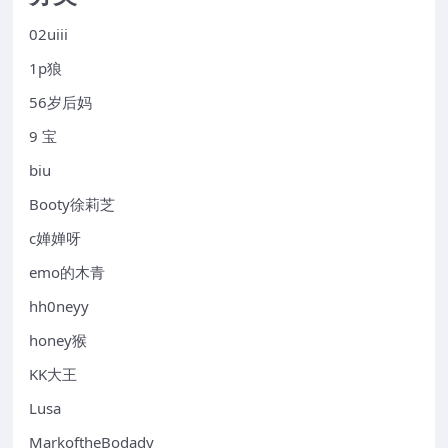
02uiii
1p狼
56岁后妈
9 宝
biu
Booty徐莉芝
c婵婵呀
emo的木青
hh0neyy
honey猴
KK大王
Lusa
MarkoftheBodady