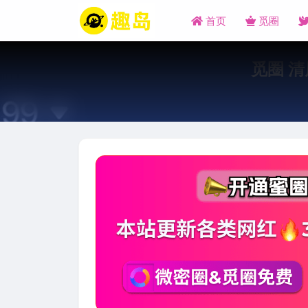
首页
觅圈
觅圈 清