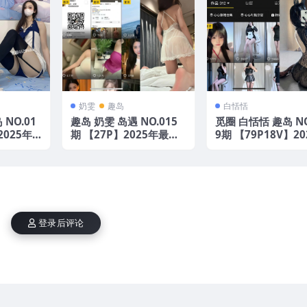
奶雯
趣岛
白恬恬
NO.01
趣岛 奶雯 岛遇 NO.015
觅圈 白恬恬 趣岛 NO
2025年
期 【27P】2025年最新
9期 【79P18V】2
更新
最新版
登录后评论