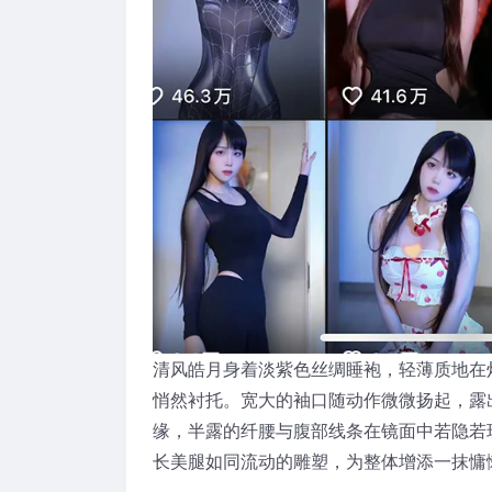
清风皓月身着淡紫色丝绸睡袍，轻薄质地在
悄然衬托。宽大的袖口随动作微微扬起，露
缘，半露的纤腰与腹部线条在镜面中若隐若
长美腿如同流动的雕塑，为整体增添一抹慵