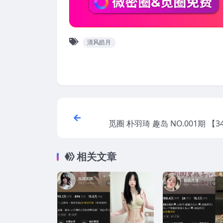
清风皓月
觅圈 朴羽琦 趣岛 NO.001期 【3
02
相关文章