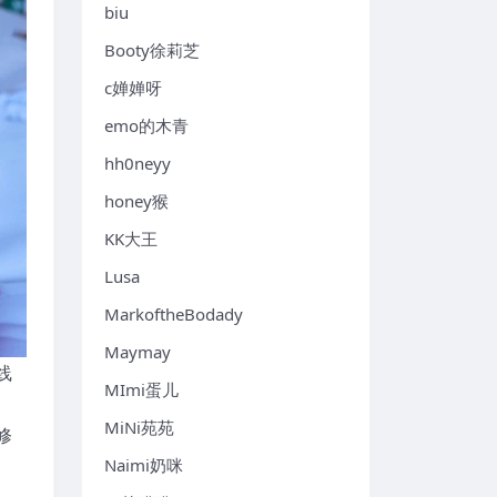
biu
Booty徐莉芝
c婵婵呀
emo的木青
hh0neyy
honey猴
KK大王
Lusa
MarkoftheBodady
Maymay
线
MImi蛋儿
MiNi苑苑
修
Naimi奶咪