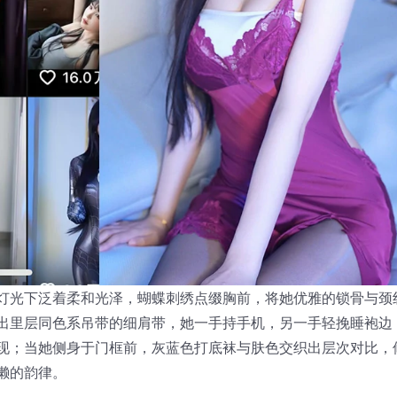
灯光下泛着柔和光泽，蝴蝶刺绣点缀胸前，将她优雅的锁骨与颈
出里层同色系吊带的细肩带，她一手持手机，另一手轻挽睡袍边
现；当她侧身于门框前，灰蓝色打底袜与肤色交织出层次对比，
懒的韵律。