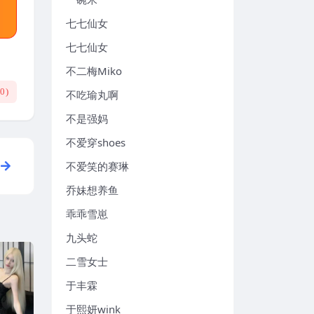
七七仙女
七七仙女
不二梅Miko
(
0
)
不吃瑜丸啊
不是强妈
不爱穿shoes
不爱笑的赛琳
乔妹想养鱼
乖乖雪崽
九头蛇
二雪女士
于丰霖
于熙妍wink