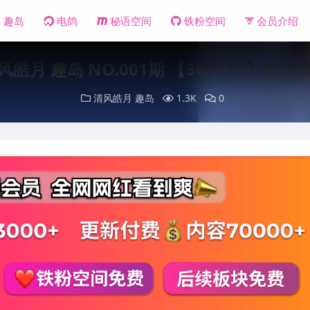
趣岛
电鸽
秘语空间
铁粉空间
会员介绍
风皓月 趣岛 NO.001期 【36P11V】202
清风皓月
趣岛
1.3K
0