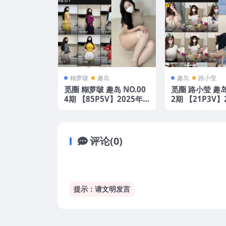
糊萝啵
趣岛
趣岛
路小莹
觅圈 糊萝啵 趣岛 NO.00
觅圈 路小莹 趣岛 
4期 【85P5V】2025年
2期 【21P3V】
最新版
最新版
评论(0)
提示：请文明发言