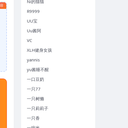
Ni的猫猫
内容
R9999
UU宝
Uu酱阿
VC
XLH健身女孩
yannis
yu酱睡不醒
一口豆奶
一只77
一只树懒
一只莉莉子
一只香
一碗米