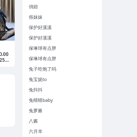
俏妞
俗妹妹
保护好溪溪
保护好溪溪
保琳球有点胖
.00
保琳球有点胖
025年
兔子吃饱了吗
兔宝妮to
兔抖抖
兔晴晴baby
兔萝酱
八酱
六月羊