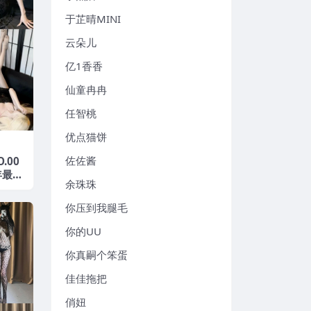
于芷晴MINI
云朵儿
亿1香香
仙童冉冉
任智桃
优点猫饼
佐佐酱
.00
年最新
余珠珠
你压到我腿毛
你的UU
你真嗣个笨蛋
佳佳拖把
俏妞