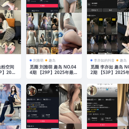
刘雅萌
趣岛
李亦如的抖音
趣岛
铁粉空间
觅圈 刘雅萌 趣岛 NO.04
觅圈 李亦如 趣岛 NO
P】2025
4期 【29P】2025年最新
2期 【53P】2025
版
版