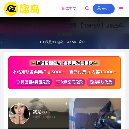
登录
觅圈 我是ou 趣岛 NO.012期 【19P8V】2025年
最新版
我是ou
趣岛
58
0