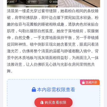
清晨第一缕柔光穿过窗帘缝隙，她着粉白相间的条纹睡
裙，肩带轻拂肌肤，荷叶边点缀下摆宛如流水轻扬。粉
嫩的妆容与花瓣般的睡裙相映成趣，透肤肉色丝袜贴合
肌理，勾勒出腿部自然弧度。她坐于落地镜前，双腿侧
伸，自然交叠，一手支撑地面保持平衡，另一手举镜捕
捉回眸神情。镜中倒影呈现出她含蓄笑意，眼底闪着清
澈光芒，仿佛将整个清晨的温暖与静谧都翻入镜中。背
景中的木质地板与浅灰墙面相得益彰，为画面注入一抹
淡雅诗意，让人仿佛听见心跳与光影在房间里悄然共
舞。
隐藏内容
本内容需权限查看
购买查看权限