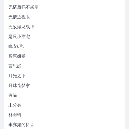
无情后妈不减脂
无情近视眼
无敌爆龙战神
是只小甜宠
晚安u崽
智惠姐姐
曹思妮
月光之下
月球造梦家
有喵
未分类
朴羽琦
李亦如的抖音