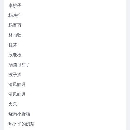
李妙子
杨晚拧
杨百万
林扣弦
桂芬
欣老板
汤圆可甜了
波子酒
清风皓月
清风皓月
火乐
烧肉小野猫
热乎乎的奶茶