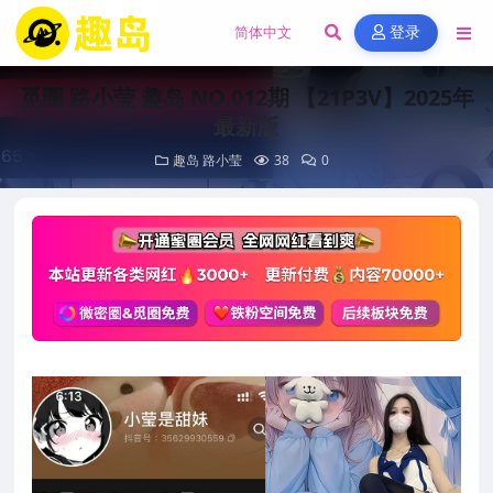
登录
觅圈 路小莹 趣岛 NO.012期 【21P3V】2025年
最新版
趣岛
路小莹
38
0