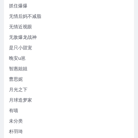
抓住爆爆
无情后妈不减脂
无情近视眼
无敌爆龙战神
是只小甜宠
晚安u崽
智惠姐姐
曹思妮
月光之下
月球造梦家
有喵
未分类
朴羽琦