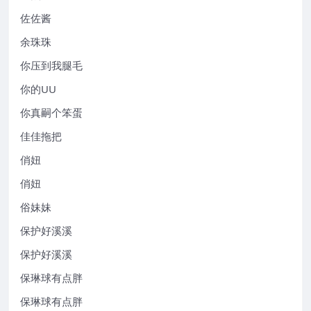
佐佐酱
余珠珠
你压到我腿毛
你的UU
你真嗣个笨蛋
佳佳拖把
俏妞
俏妞
俗妹妹
保护好溪溪
保护好溪溪
保琳球有点胖
保琳球有点胖