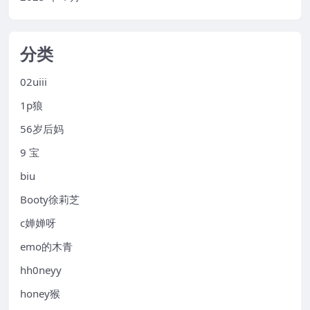
分类
02uiii
1p狼
56岁后妈
9 宝
biu
Booty徐莉芝
c婵婵呀
emo的木青
hh0neyy
honey猴