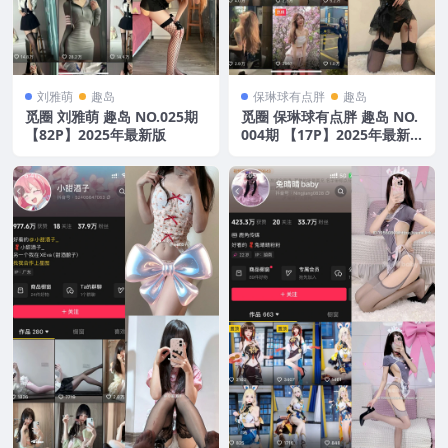
刘雅萌
趣岛
保琳球有点胖
趣岛
觅圈 刘雅萌 趣岛 NO.025期
觅圈 保琳球有点胖 趣岛 NO.
【82P】2025年最新版
004期 【17P】2025年最新
版