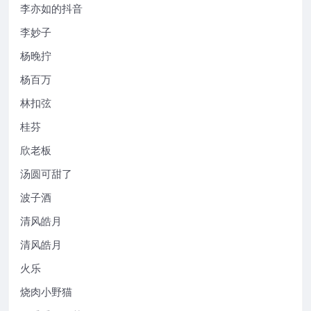
李亦如的抖音
李妙子
杨晚拧
杨百万
林扣弦
桂芬
欣老板
汤圆可甜了
波子酒
清风皓月
清风皓月
火乐
烧肉小野猫