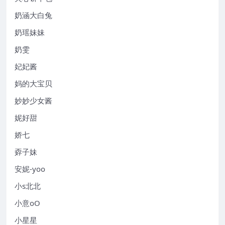
奶涵大白兔
奶瑶妹妹
奶雯
妃妃酱
妈的大宝贝
妙妙少女酱
妮好甜
娇七
孬子妹
安妮-yoo
小s北北
小意oO
小星星