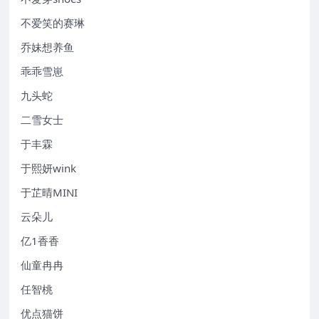
不爱笑的赛琳
乔妹想养鱼
乖乖雪崽
九头蛇
二雪女士
于丰霖
于熙妍wink
于芷晴MINI
云朵儿
亿1香香
仙童冉冉
任智桃
优点猫饼