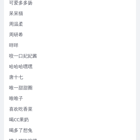
可爱多多扬
呆呆猫
周温柔
周研希
咩咩
咬一口妃妃酱
哈哈哈嘿嘿
唐十七
唯一甜甜圈
唯唯子
喜欢吃香菜
喝CC果奶
喝多了想兔