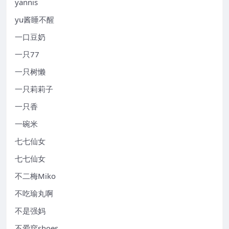
yannis
yu酱睡不醒
一口豆奶
一只77
一只树懒
一只莉莉子
一只香
一碗米
七七仙女
七七仙女
不二梅Miko
不吃瑜丸啊
不是强妈
不爱穿shoes