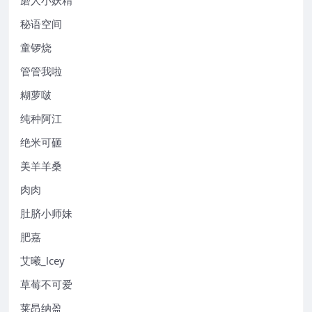
秘语空间
童锣烧
管管我啦
糊萝啵
纯种阿江
绝米可砸
美羊羊桑
肉肉
肚脐小师妹
肥嘉
艾曦_lcey
草莓不可爱
莱昂纳盈