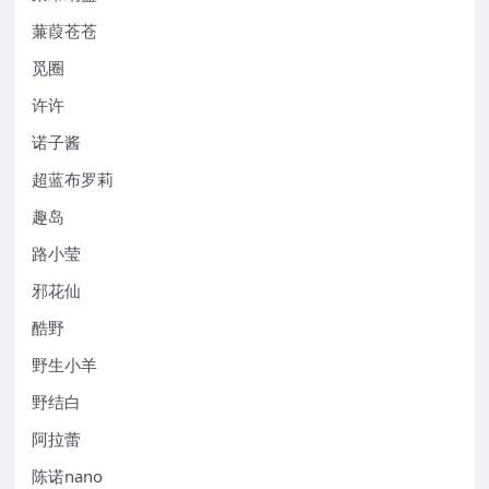
蒹葭苍苍
觅圈
许许
诺子酱
超蓝布罗莉
趣岛
路小莹
邪花仙
酷野
野生小羊
野结白
阿拉蕾
陈诺nano