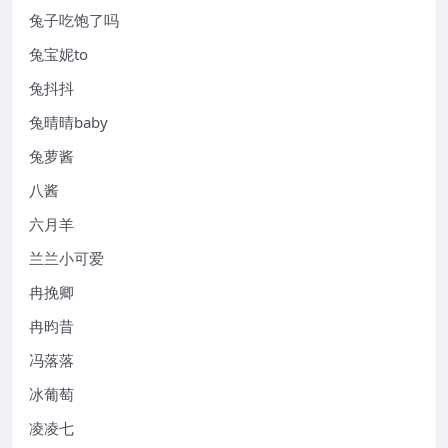
兔子吃饱了吗
兔宝妮to
兔抖抖
兔晴晴baby
兔萝酱
八酱
六月羊
兰兰小可爱
冉挽卿
冉昀昔
冯落落
冰葡萄
凌凌七