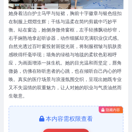
她身着洁白护士马甲与短裙，胸前十字徽章与银色纽扣
在制服上熠熠生辉；干练与温柔在简约剪裁中巧妙平
衡。站在窗边，她侧身微倚窗框，左手轻拂飘动纱帘，
右手娴熟地拿起听诊器，动作细腻却充满职业仪式感。
自然光透过百叶窗投射斑驳光斑，将制服褶皱与肌肤质
感映得纤毫毕现；墙角的绿植与地毯的柔软色彩相呼
应，为画面增添一抹生机。她的目光温和而坚定，唇角
微扬，仿佛在聆听患者的心跳，也在倾听自己内心的呼
唤。真实的医疗场景与浪漫氛围交织，呈现出她既专业
又不失温情的双重魅力，让人对她的职业与气质油然而
生敬意。
隐藏内容
本内容需权限查看