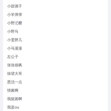
小甜酒子
小羊弹弹
小野汜樱
小野马
小雯胖几
小马漫漫
左公子
张张很飒
徐珺大哥
恩沈一点
情酱啊
我挺困啊
我是ou