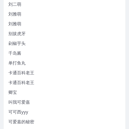
刘二萌
刘雅萌
刘雅萌
别拔虎牙
剁椒芋头
千岛酱
单打鱼丸
卡通百科老王
卡通百科老王
卿宝
叫我可爱嘉
可可西yyy
可爱嘉的秘密