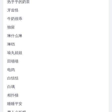
热乎乎的奶茶
牙齿怪
牛奶很乖
独留
琳什么琳
琳铛
瑜丸姐姐
田喵喵
电鸽
白恬恬
白璃
相扑猫
睡睡平安
磨人小妖精