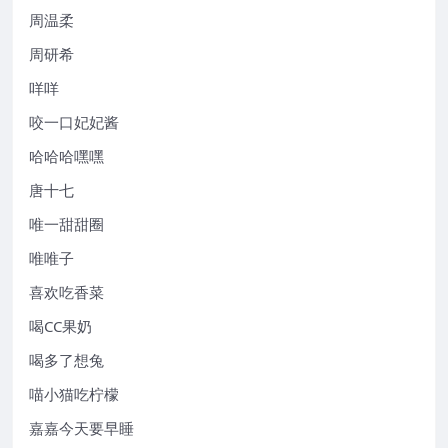
周温柔
周研希
咩咩
咬一口妃妃酱
哈哈哈嘿嘿
唐十七
唯一甜甜圈
唯唯子
喜欢吃香菜
喝CC果奶
喝多了想兔
喵小猫吃柠檬
嘉嘉今天要早睡