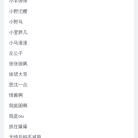
小羊弹弹
小野汜樱
小野马
小雯胖几
小马漫漫
左公子
张张很飒
徐珺大哥
恩沈一点
情酱啊
我挺困啊
我是ou
抓住爆爆
无情后妈不减脂