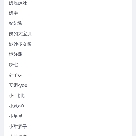
奶瑶妹妹
奶雯
妃妃酱
妈的大宝贝
妙妙少女酱
妮好甜
娇七
孬子妹
安妮-yoo
小s北北
小意oO
小星星
小甜酒子