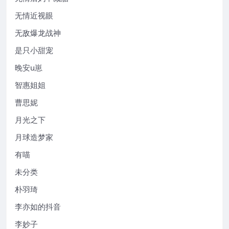
无情近视眼
无敌爆龙战神
是只小甜宠
晚安u崽
智惠姐姐
曹思妮
月光之下
月球造梦家
有喵
未分类
朴羽琦
李亦如的抖音
李妙子