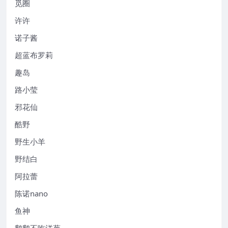
觅圈
许许
诺子酱
超蓝布罗莉
趣岛
路小莹
邪花仙
酷野
野生小羊
野结白
阿拉蕾
陈诺nano
鱼神
鹅鹅不吃洋葱