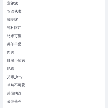
童锣烧
管管我啦
糊萝啵
纯种阿江
绝米可砸
美羊羊桑
肉肉
肚脐小师妹
肥嘉
艾曦_lcey
草莓不可爱
莱昂纳盈
蒹葭苍苍