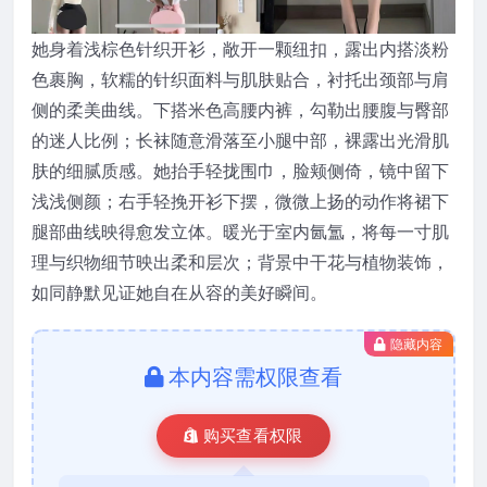
她身着浅棕色针织开衫，敞开一颗纽扣，露出内搭淡粉
色裹胸，软糯的针织面料与肌肤贴合，衬托出颈部与肩
侧的柔美曲线。下搭米色高腰内裤，勾勒出腰腹与臀部
的迷人比例；长袜随意滑落至小腿中部，裸露出光滑肌
肤的细腻质感。她抬手轻拢围巾，脸颊侧倚，镜中留下
浅浅侧颜；右手轻挽开衫下摆，微微上扬的动作将裙下
腿部曲线映得愈发立体。暖光于室内氤氲，将每一寸肌
理与织物细节映出柔和层次；背景中干花与植物装饰，
如同静默见证她自在从容的美好瞬间。
隐藏内容
本内容需权限查看
购买查看权限