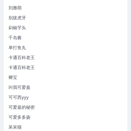
刘雅萌
别拔虎牙
剁椒芋头
千岛酱
单打鱼丸
卡通百科老王
卡通百科老王
卿宝
叫我可爱嘉
可可西yyy
可爱嘉的秘密
可爱多多扬
呆呆猫