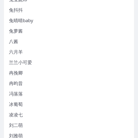
兔抖抖
兔晴晴baby
兔萝酱
八酱
六月羊
兰兰小可爱
冉挽卿
冉昀昔
冯落落
冰葡萄
凌凌七
刘二萌
刘雅萌