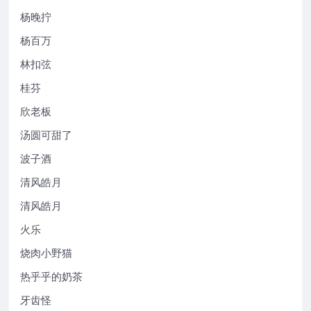
杨晚拧
杨百万
林扣弦
桂芬
欣老板
汤圆可甜了
波子酒
清风皓月
清风皓月
火乐
烧肉小野猫
热乎乎的奶茶
牙齿怪