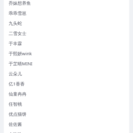
乔妹想养鱼
乖乖雪崽
九头蛇
二雪女士
于丰霖
于熙妍wink
于芷晴MINI
云朵儿
亿1香香
仙童冉冉
任智桃
优点猫饼
佐佐酱