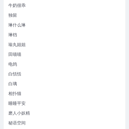
牛奶很乖
独留
琳什么琳
琳铛
瑜丸姐姐
田喵喵
电鸽
白恬恬
白璃
相扑猫
睡睡平安
磨人小妖精
秘语空间