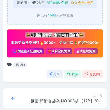
普通用户:
28元
VIP会员:
免费
永久会员:
免费
已有
1688
人解锁查看
邪花仙
分享
收藏
点赞(
0
)
上一篇
觅圈 邪花仙 趣岛 NO.003期 【12P】2025
年最新版