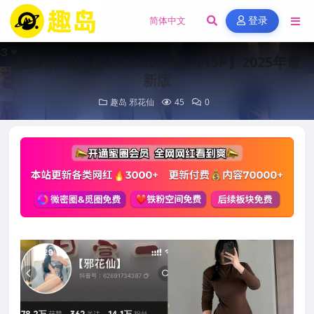
登录
觅圈 邪花仙 趣岛 NO.004期 【15P】2025年最
新版
趣岛
邪花仙
45
0