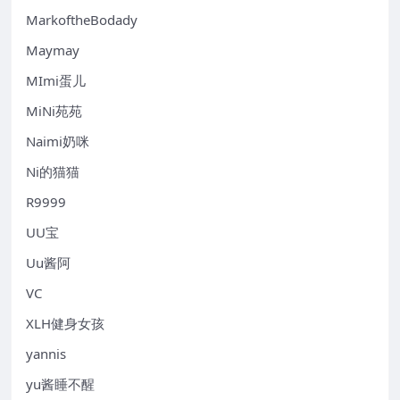
MarkoftheBodady
Maymay
MImi蛋儿
MiNi苑苑
Naimi奶咪
Ni的猫猫
R9999
UU宝
Uu酱阿
VC
XLH健身女孩
yannis
yu酱睡不醒