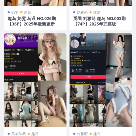
奶雯
趣岛
刘雅萌
趣岛
趣岛 奶雯 岛遇 NO.026期
觅圈 刘雅萌 趣岛 NO.003期
【36P】2025年最新更新
【74P】2025年完整版
美羊羊桑
趣岛
刘雅萌
趣岛