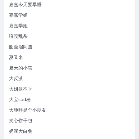
嘉嘉今天要早睡
嘉嘉学姐
嘉嘉学姐
嘎嘎乱杀
圆溜溜阿圆
夏又米
夏天的小雪
大反派
大姐姐不乖
大宝sod秘
大静静是个小朋友
夹心饼干包
奶涵大白兔