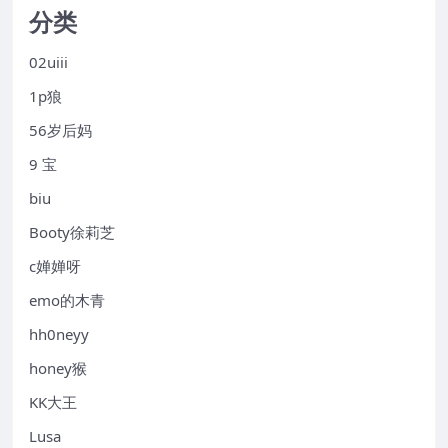
分类
02uiii
1p狼
56岁后妈
9 宝
biu
Booty徐莉芝
c婵婵呀
emo的木青
hh0neyy
honey猴
KK大王
Lusa