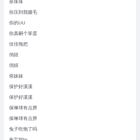
余珠珠
你压到我腿毛
你的UU
你真嗣个笨蛋
佳佳拖把
俏妞
俏妞
俗妹妹
保护好溪溪
保护好溪溪
保琳球有点胖
保琳球有点胖
兔子吃饱了吗
兔宝妮to