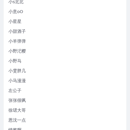
小s北北
小意oO
小星星
小甜酒子
小羊弹弹
小野汜樱
小野马
小雯胖几
小马漫漫
左公子
张张很飒
徐珺大哥
恩沈一点
情酱啊