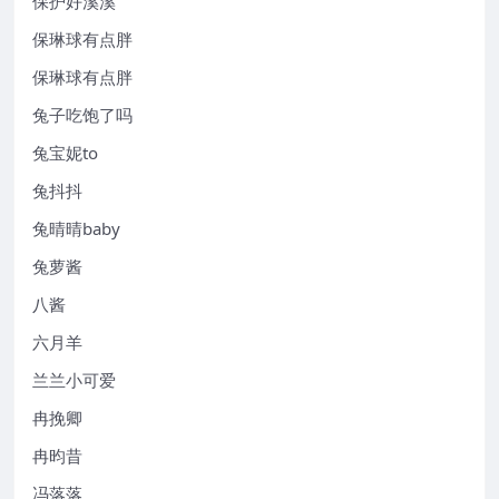
保护好溪溪
保琳球有点胖
保琳球有点胖
兔子吃饱了吗
兔宝妮to
兔抖抖
兔晴晴baby
兔萝酱
八酱
六月羊
兰兰小可爱
冉挽卿
冉昀昔
冯落落