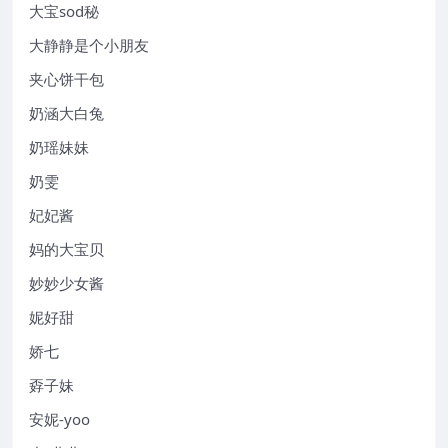
大宝sod秘
大静静是个小朋友
夹心饼干包
奶涵大白兔
奶瑶妹妹
奶雯
妃妃酱
妈的大宝贝
妙妙少女酱
妮好甜
娇七
孬子妹
安妮-yoo