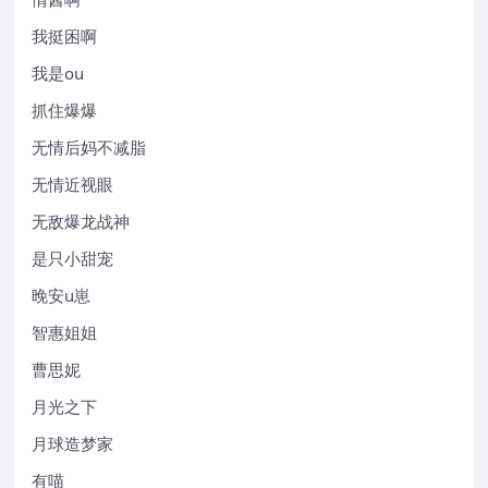
我挺困啊
我是ou
抓住爆爆
无情后妈不减脂
无情近视眼
无敌爆龙战神
是只小甜宠
晚安u崽
智惠姐姐
曹思妮
月光之下
月球造梦家
有喵