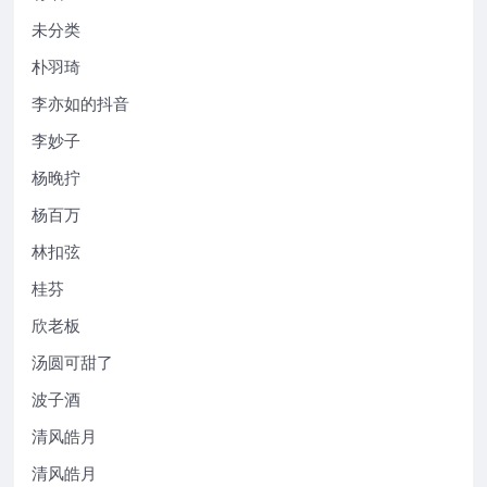
未分类
朴羽琦
李亦如的抖音
李妙子
杨晚拧
杨百万
林扣弦
桂芬
欣老板
汤圆可甜了
波子酒
清风皓月
清风皓月