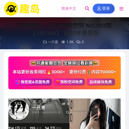
登录
抖音网红 一只香 铁粉空间 NO.003期
【19P16V】 2025年最新版
一只香
1.9K
0