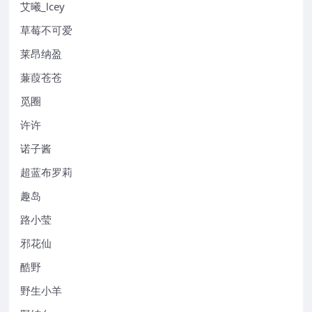
艾曦_lcey
草莓不可爱
莱昂纳盈
蒹葭苍苍
觅圈
许许
诺子酱
超蓝布罗莉
趣岛
路小莹
邪花仙
酷野
野生小羊