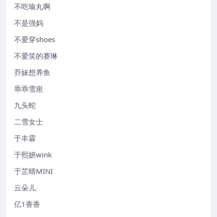
不吃瑜丸啊
不是强妈
不爱穿shoes
不爱笑的赛琳
乔妹想养鱼
乖乖雪崽
九头蛇
二雪女士
于丰霖
于熙妍wink
于芷晴MINI
云朵儿
亿1香香