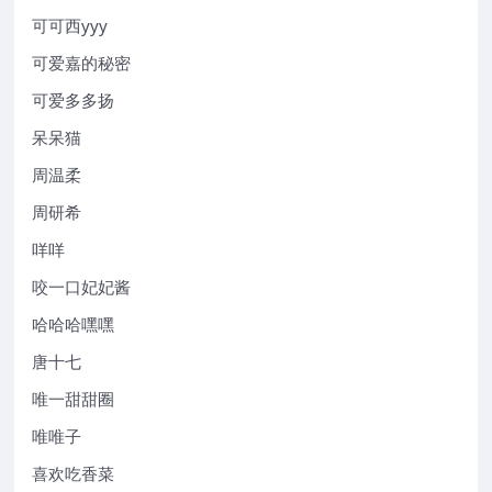
可可西yyy
可爱嘉的秘密
可爱多多扬
呆呆猫
周温柔
周研希
咩咩
咬一口妃妃酱
哈哈哈嘿嘿
唐十七
唯一甜甜圈
唯唯子
喜欢吃香菜