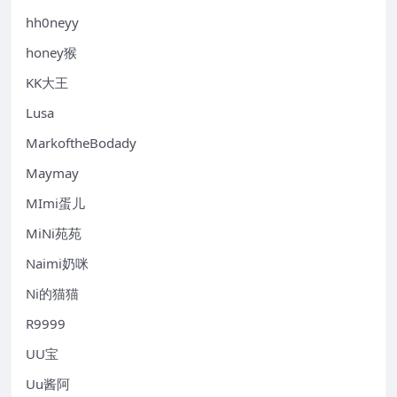
hh0neyy
honey猴
KK大王
Lusa
MarkoftheBodady
Maymay
MImi蛋儿
MiNi苑苑
Naimi奶咪
Ni的猫猫
R9999
UU宝
Uu酱阿