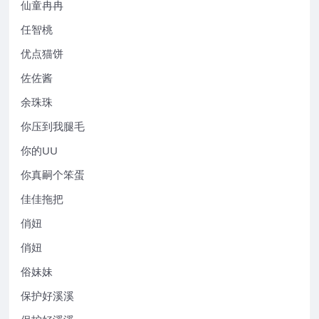
仙童冉冉
任智桃
优点猫饼
佐佐酱
余珠珠
你压到我腿毛
你的UU
你真嗣个笨蛋
佳佳拖把
俏妞
俏妞
俗妹妹
保护好溪溪