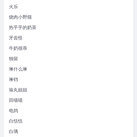
火乐
烧肉小野猫
热乎乎的奶茶
牙齿怪
牛奶很乖
独留
琳什么琳
琳铛
瑜丸姐姐
田喵喵
电鸽
白恬恬
白璃