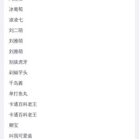
冰葡萄
凌凌七
刘二萌
刘雅萌
刘雅萌
别拔虎牙
剁椒芋头
千岛酱
单打鱼丸
卡通百科老王
卡通百科老王
卿宝
叫我可爱嘉