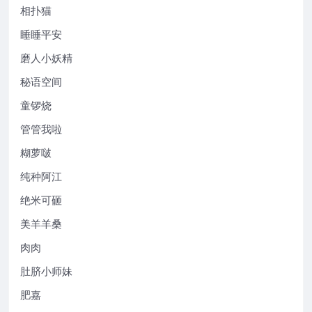
相扑猫
睡睡平安
磨人小妖精
秘语空间
童锣烧
管管我啦
糊萝啵
纯种阿江
绝米可砸
美羊羊桑
肉肉
肚脐小师妹
肥嘉