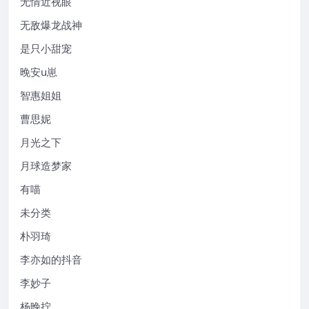
无情近视眼
无敌爆龙战神
是只小甜宠
晚安u崽
智惠姐姐
曹思妮
月光之下
月球造梦家
有喵
未分类
朴羽琦
李亦如的抖音
李妙子
杨晚拧