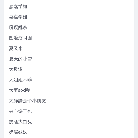
嘉嘉学姐
嘉嘉学姐
嘎嘎乱杀
圆溜溜阿圆
夏又米
夏天的小雪
大反派
大姐姐不乖
大宝sod秘
大静静是个小朋友
夹心饼干包
奶涵大白兔
奶瑶妹妹