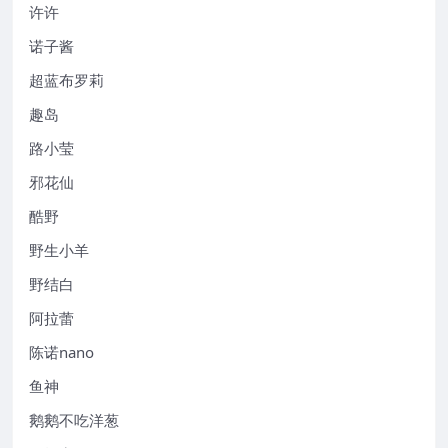
许许
诺子酱
超蓝布罗莉
趣岛
路小莹
邪花仙
酷野
野生小羊
野结白
阿拉蕾
陈诺nano
鱼神
鹅鹅不吃洋葱