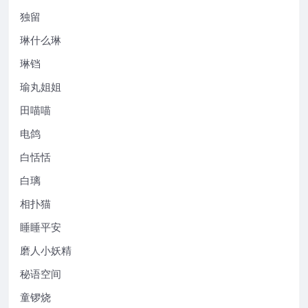
独留
琳什么琳
琳铛
瑜丸姐姐
田喵喵
电鸽
白恬恬
白璃
相扑猫
睡睡平安
磨人小妖精
秘语空间
童锣烧