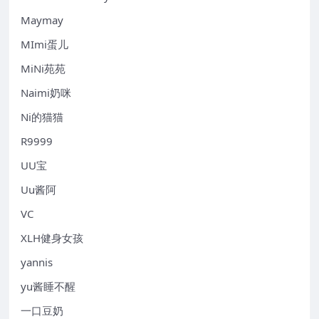
Maymay
MImi蛋儿
MiNi苑苑
Naimi奶咪
Ni的猫猫
R9999
UU宝
Uu酱阿
VC
XLH健身女孩
yannis
yu酱睡不醒
一口豆奶