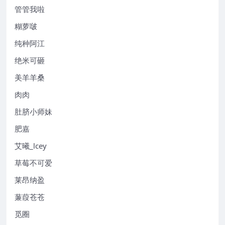
管管我啦
糊萝啵
纯种阿江
绝米可砸
美羊羊桑
肉肉
肚脐小师妹
肥嘉
艾曦_lcey
草莓不可爱
莱昂纳盈
蒹葭苍苍
觅圈