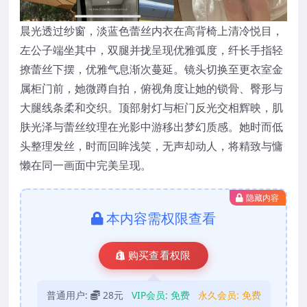
晨光透过纱窗，淡蓝色蕾丝内衣在高背椅上清冷悦目，
左公子端坐其中，双腿并拢呈现优雅弧度，纤长手指轻
撩蕾丝下摆，优雅气息渐次蔓延。镜头切换至更衣室金
属柜门前，她微蹲自拍，俯视角度让她的锁骨、臀形与
大腿线条柔和交织。顶部射灯与柜门反光交相辉映，肌
肤光泽与蕾丝纹理在光影中游移出梦幻质感。她时而低
头整理发丝，时而回眸浅笑，无声却动人，将精致与慵
懒在同一画面中完美呈现。
隐藏内容
本内容需权限查看
购买查看权限
普通用户:
28元
VIP会员:
免费
永久会员:
免费