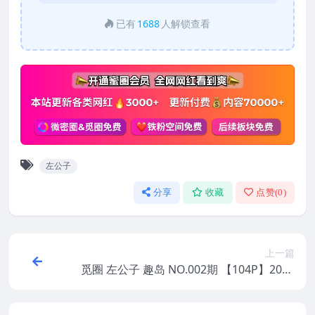
已有
1688
人解锁查看
左公子
分享
收藏
点赞(
0
)
上一篇
觅圈 左公子 趣岛 NO.002期 【104P】2025
年最新版