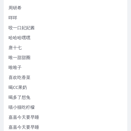
周研希
咩咩
咬一口妃妃酱
哈哈哈嘿嘿
唐十七
唯一甜甜圈
唯唯子
喜欢吃香菜
喝CC果奶
喝多了想兔
喵小猫吃柠檬
嘉嘉今天要早睡
嘉嘉今天要早睡