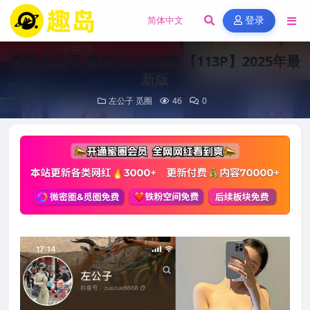
登录
觅圈 左公子 趣岛 NO.003期 【113P】2025年最
新版
左公子
觅圈
46
0