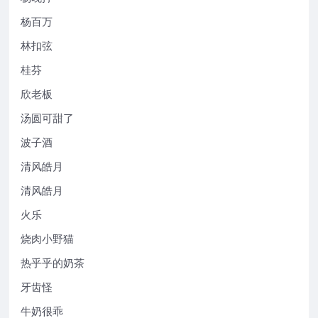
杨百万
林扣弦
桂芬
欣老板
汤圆可甜了
波子酒
清风皓月
清风皓月
火乐
烧肉小野猫
热乎乎的奶茶
牙齿怪
牛奶很乖