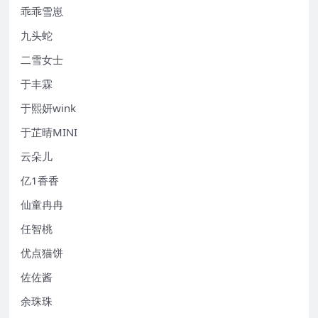
乖乖雪崽
九头蛇
二雪女士
于丰霖
于熙妍wink
于芷晴MINI
云朵儿
亿1香香
仙童冉冉
任智桃
优点猫饼
佐佐酱
余珠珠