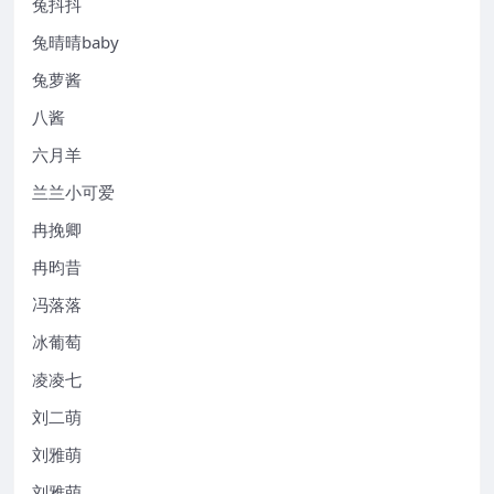
兔抖抖
兔晴晴baby
兔萝酱
八酱
六月羊
兰兰小可爱
冉挽卿
冉昀昔
冯落落
冰葡萄
凌凌七
刘二萌
刘雅萌
刘雅萌