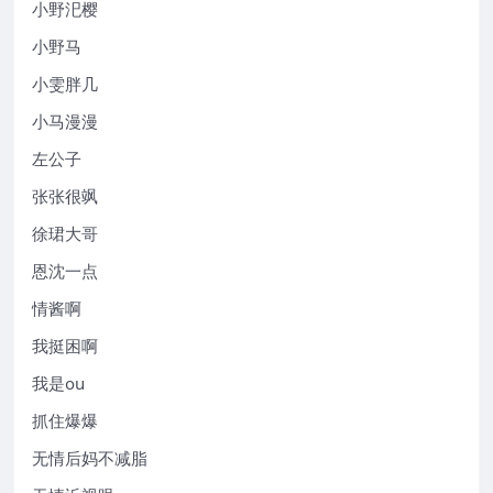
小野汜樱
小野马
小雯胖几
小马漫漫
左公子
张张很飒
徐珺大哥
恩沈一点
情酱啊
我挺困啊
我是ou
抓住爆爆
无情后妈不减脂