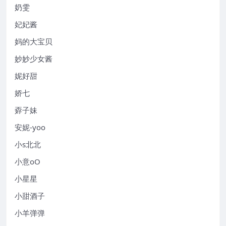
奶雯
妃妃酱
妈的大宝贝
妙妙少女酱
妮好甜
娇七
孬子妹
安妮-yoo
小s北北
小意oO
小星星
小甜酒子
小羊弹弹