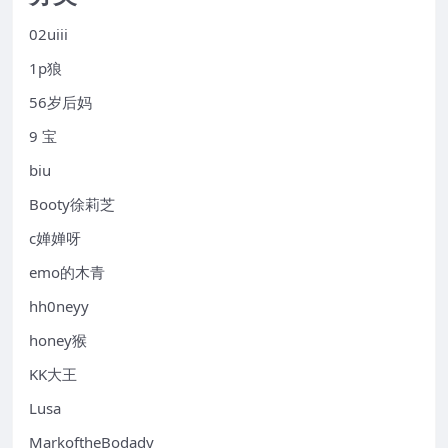
02uiii
1p狼
56岁后妈
9 宝
biu
Booty徐莉芝
c婵婵呀
emo的木青
hh0neyy
honey猴
KK大王
Lusa
MarkoftheBodady