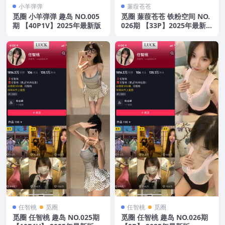
小羊弹弹
蒹葭苍苍
觅圈 小羊弹弹 趣岛 NO.005
觅圈 蒹葭苍苍 铁粉空间 NO.
期 【40P1V】2025年最新版
026期 【33P】2025年最新
版
任智桃
觅圈
任智桃
觅圈
觅圈 任智桃 趣岛 NO.025期
觅圈 任智桃 趣岛 NO.026期