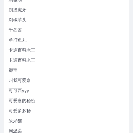
别拔虎牙
剁椒芋头
千岛酱
单打鱼丸
卡通百科老王
卡通百科老王
卿宝
叫我可爱嘉
可可西yyy
可爱嘉的秘密
可爱多多扬
呆呆猫
周温柔