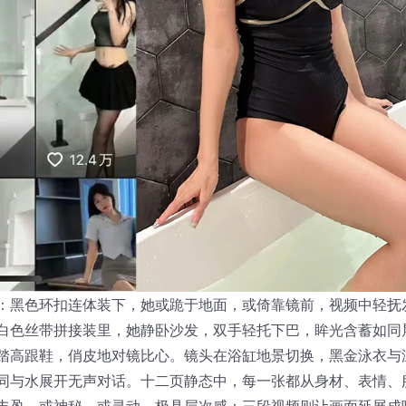
：黑色环扣连体装下，她或跪于地面，或倚靠镜前，视频中轻抚
白色丝带拼接装里，她静卧沙发，双手轻托下巴，眸光含蓄如同
踏高跟鞋，俏皮地对镜比心。镜头在浴缸地景切换，黑金泳衣与
同与水展开无声对话。十二页静态中，每一张都从身材、表情、
丰盈，或神秘，或灵动，极具层次感；三段视频则让画面延展成