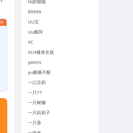
Ni的猫猫
R9999
UU宝
内容
Uu酱阿
VC
XLH健身女孩
yannis
yu酱睡不醒
一口豆奶
一只77
一只树懒
一只莉莉子
一只香
一碗米