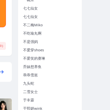
七七仙女
七七仙女
不二梅Miko
不吃瑜丸啊
不是强妈
(
0
)
不爱穿shoes
不爱笑的赛琳
乔妹想养鱼
乖乖雪崽
九头蛇
二雪女士
于丰霖
于熙妍wink