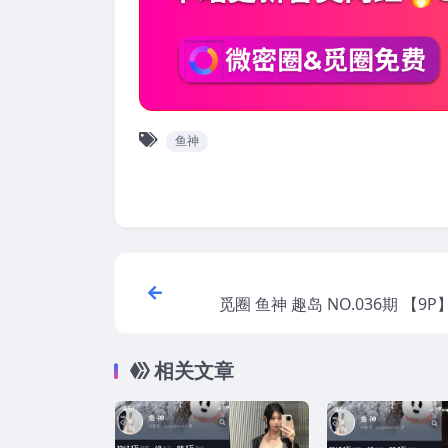
鱼神
觅圈 鱼神 趣岛 NO.036期 【9P
相关文章