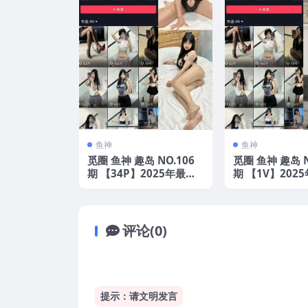
鱼神
鱼神
觅圈 鱼神 趣岛 NO.106
觅圈 鱼神 趣岛 N
期 【34P】2025年最新
期 【1V】202
版
评论(0)
提示：请文明发言