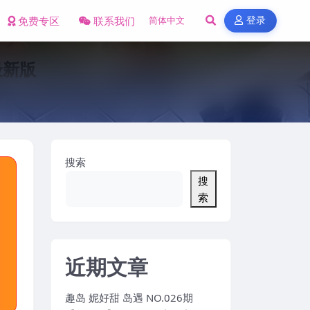
免费专区
联系我们
登录
年最新版
搜索
搜
索
近期文章
趣岛 妮好甜 岛遇 NO.026期