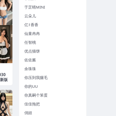
于芷晴MINI
云朵儿
亿1香香
仙童冉冉
任智桃
优点猫饼
佐佐酱
余珠珠
030
你压到我腿毛
最新版
你的UU
你真嗣个笨蛋
佳佳拖把
俏妞