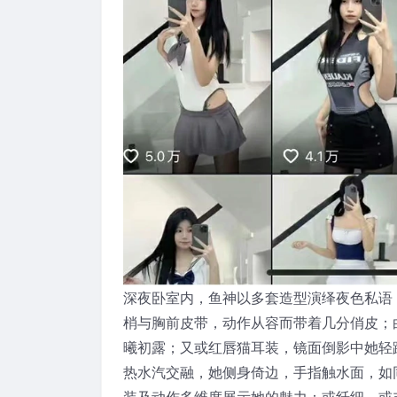
深夜卧室内，鱼神以多套造型演绎夜色私语
梢与胸前皮带，动作从容而带着几分俏皮；
曦初露；又或红唇猫耳装，镜面倒影中她轻
热水汽交融，她侧身倚边，手指触水面，如
装及动作多维度展示她的魅力：或纤细，或