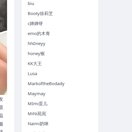
biu
Booty徐莉芝
c婵婵呀
emo的木青
hh0neyy
honey猴
KK大王
Lusa
MarkoftheBodady
Maymay
发
MImi蛋儿
晨
MiNi苑苑
温
服
Naimi奶咪
呼