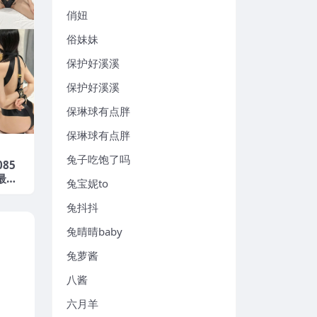
俏妞
俗妹妹
保护好溪溪
保护好溪溪
保琳球有点胖
保琳球有点胖
兔子吃饱了吗
085
年最新
兔宝妮to
兔抖抖
兔晴晴baby
兔萝酱
八酱
六月羊