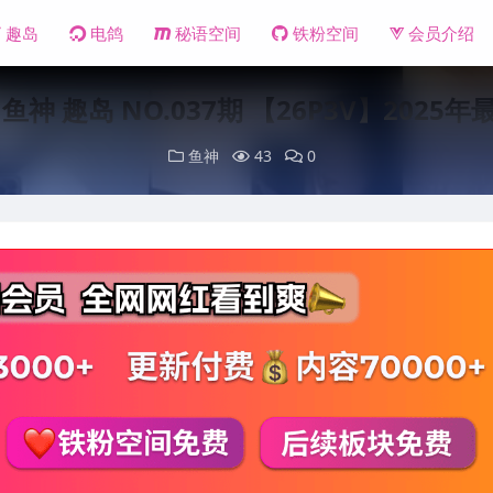
趣岛
电鸽
秘语空间
铁粉空间
会员介绍
鱼神 趣岛 NO.037期 【26P3V】2025
鱼神
43
0