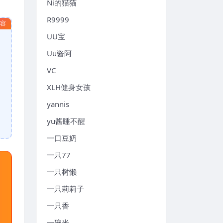
Ni的猫猫
R9999
内容
UU宝
Uu酱阿
VC
XLH健身女孩
yannis
yu酱睡不醒
一口豆奶
一只77
一只树懒
一只莉莉子
一只香
一碗米