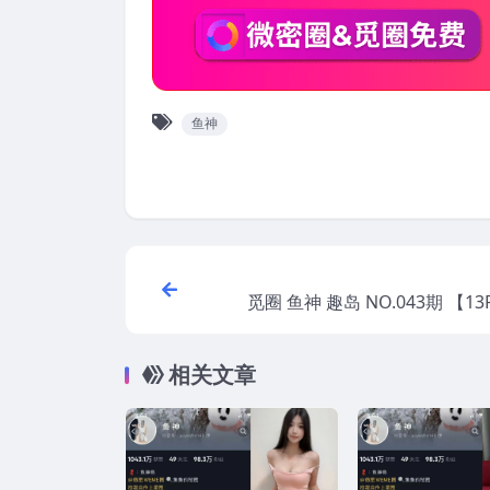
鱼神
觅圈 鱼神 趣岛 NO.043期 【13
相关文章