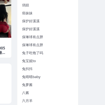
俏妞
俗妹妹
保护好溪溪
保护好溪溪
保琳球有点胖
保琳球有点胖
005
年最新
兔子吃饱了吗
兔宝妮to
兔抖抖
兔晴晴baby
兔萝酱
八酱
六月羊