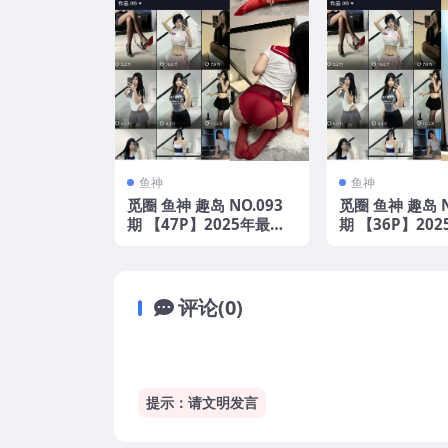
鱼神
鱼神
觅圈 鱼神 趣岛 NO.093
觅圈 鱼神 趣岛 N
期 【47P】2025年最新
期 【36P】20
版
版
评论(0)
提示：请文明发言