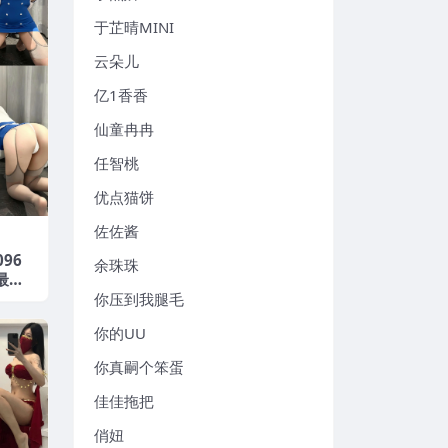
于芷晴MINI
云朵儿
亿1香香
仙童冉冉
任智桃
优点猫饼
佐佐酱
096
余珠珠
年最新
你压到我腿毛
你的UU
你真嗣个笨蛋
佳佳拖把
俏妞