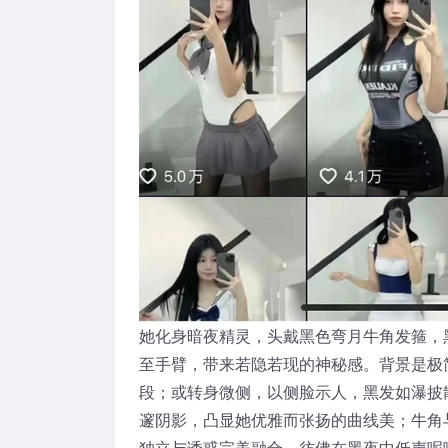
她化身暗夜精灵，头戴黑色弯月牛角发箍，
至手臂，带来若隐若现的神秘感。背景是极
段；或转身微侧，以侧脸示人，黑发如瀑披
邃阴影，凸显她优雅而张扬的曲线美；牛角
独立与诱惑完美融合，彷佛在黑夜中低声呢