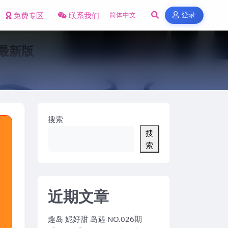
免费专区
联系我们
登录
年最新版
搜索
搜
索
近期文章
趣岛 妮好甜 岛遇 NO.026期