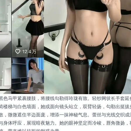
黑色马甲紧裹腰肢，将腰线勾勒得玲珑有致。轻纱网状长手套延
简楼梯与白色墙面，她或面向镜头站立，双臂轻扬，勾勒出挺拔
散，微微遮住半边面庞，增添一抹神秘气息。蕾丝与光线交织成
与身体呼应，展现暗夜魅力。她的眼神坚定而冷峻，唇角微扬，
喃，带来难以抗拒的魅惑力量。