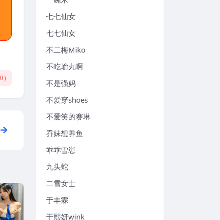
七七仙女
七七仙女
不二梅Miko
不吃瑜丸啊
(
0
)
不是强妈
不爱穿shoes
不爱笑的赛琳
乔妹想养鱼
乖乖雪崽
九头蛇
二雪女士
于丰霖
于熙妍wink