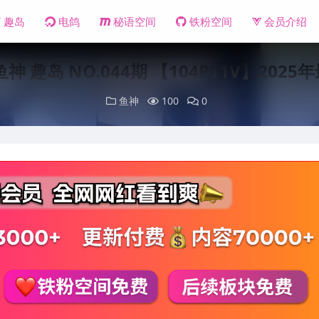
趣岛
电鸽
秘语空间
铁粉空间
会员介绍
鱼神 趣岛 NO.044期 【104P11V】2025
鱼神
100
0