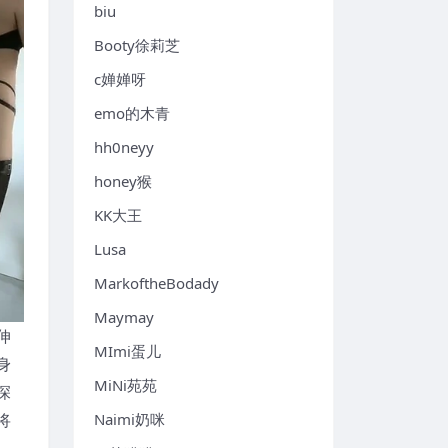
biu
Booty徐莉芝
c婵婵呀
emo的木青
hh0neyy
honey猴
KK大王
Lusa
MarkoftheBodady
Maymay
伸
MImi蛋儿
身
MiNi苑苑
深
将
Naimi奶咪