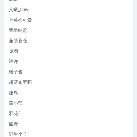
艾曦_lcey
草莓不可爱
莱昂纳盈
蒹葭苍苍
觅圈
许许
诺子酱
超蓝布罗莉
趣岛
路小莹
邪花仙
酷野
野生小羊