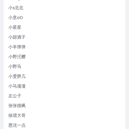
小s北北
小意oO
小星星
小甜酒子
小羊弹弹
小野汜樱
小野马
小雯胖几
小马漫漫
左公子
张张很飒
徐珺大哥
恩沈一点