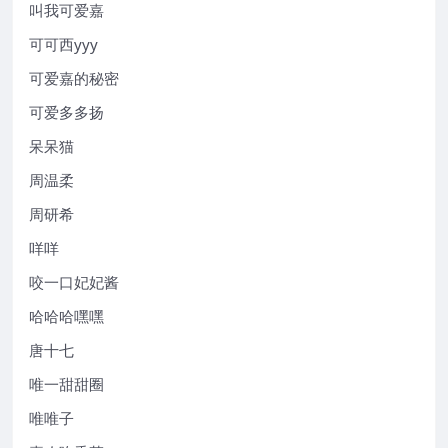
叫我可爱嘉
可可西yyy
可爱嘉的秘密
可爱多多扬
呆呆猫
周温柔
周研希
咩咩
咬一口妃妃酱
哈哈哈嘿嘿
唐十七
唯一甜甜圈
唯唯子