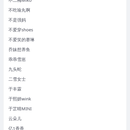
不吃瑜丸啊
不是强妈
不爱穿shoes
不爱笑的赛琳
乔妹想养鱼
乖乖雪崽
九头蛇
二雪女士
于丰霖
于熙妍wink
于芷晴MINI
云朵儿
亿1香香