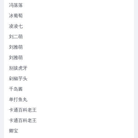
冯落落
冰葡萄
凌凌七
刘二萌
刘雅萌
刘雅萌
别拔虎牙
剁椒芋头
千岛酱
单打鱼丸
卡通百科老王
卡通百科老王
卿宝