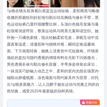
1p狼在镜头前身着白底蓝边运动短袖，柔软棉质与略微
收腰的剪裁恰到好处地勾勒出结实胸线与修长手臂，黑
色运动短裤凸显纤细腰臀比例，头顶白色猫耳发箍与蓬
松假尾俏皮呼应，整身运动风与萌系元素和谐交织。她
怀抱一只橘色家猫，指尖轻触柔软毛发，亲昵互动中流
露真挚温柔；清澈双眸与猫咪对视，瞬间定格温馨画
面。下方画面转换，她换上淡黄色中式短旗袍，纤细肩
颈处的盘扣与隐约透视的绸缎布料在光影下闪烁微光，
黑色透视长袜勾勒出修长双腿，半弯身姿倚靠在床沿，
一抹浅笑巧妙融入动态之中。柔和的室内光线在场景内
铺陈出静谧氛围，淡色墙面与简约家具作为背景，衬托
出1p狼多面魅力，让人沉醉于她在运动与优雅之间的自
然切换，感受2025年最新版的别样风情。
隐藏内容