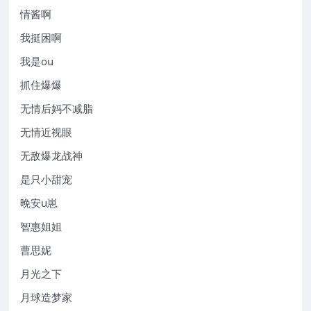
情酱啊
我挺困啊
我是ou
抓住爆爆
无情后妈不减脂
无情近视眼
无敌爆龙战神
是只小甜宠
晚安u崽
智惠姐姐
曹思妮
月光之下
月球造梦家