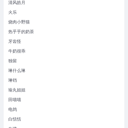
清风皓月
火乐
烧肉小野猫
热乎乎的奶茶
牙齿怪
牛奶很乖
独留
琳什么琳
琳铛
瑜丸姐姐
田喵喵
电鸽
白恬恬