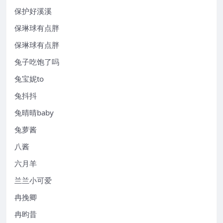
保护好溪溪
保琳球有点胖
保琳球有点胖
兔子吃饱了吗
兔宝妮to
兔抖抖
兔晴晴baby
兔萝酱
八酱
六月羊
兰兰小可爱
冉挽卿
冉昀昔