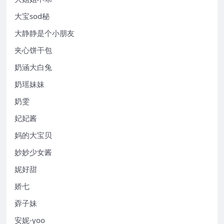
大宝sod秘
大静静是个小朋友
夹心饼干包
奶涵大白兔
奶瑶妹妹
奶雯
妃妃酱
妈的大宝贝
妙妙少女酱
妮好甜
娇七
孬子妹
安妮-yoo