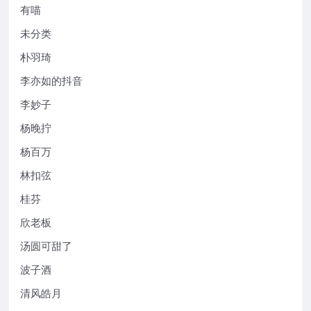
有喵
未分类
朴羽琦
李亦如的抖音
李妙子
杨晚拧
杨百万
林扣弦
桂芬
欣老板
汤圆可甜了
波子酒
清风皓月