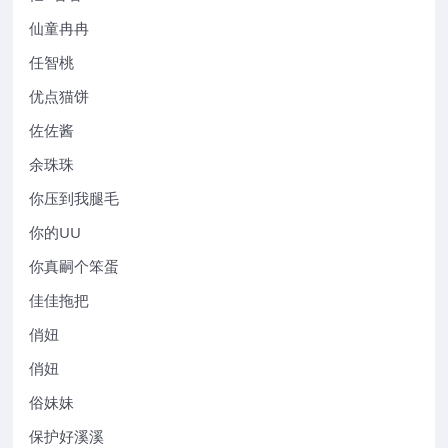
仙童冉冉
任智桃
优点猫饼
佐佐酱
余珠珠
你压到我腿毛
你的UU
你真嗣个笨蛋
佳佳拖把
俏妞
俏妞
俗妹妹
保护好溪溪