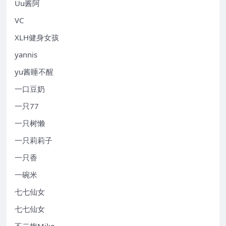
Uu酱阿
VC
XLH健身女孩
yannis
yu酱睡不醒
一口豆奶
一只77
一只树懒
一只莉莉子
一只香
一碗米
七七仙女
七七仙女
不二梅Miko