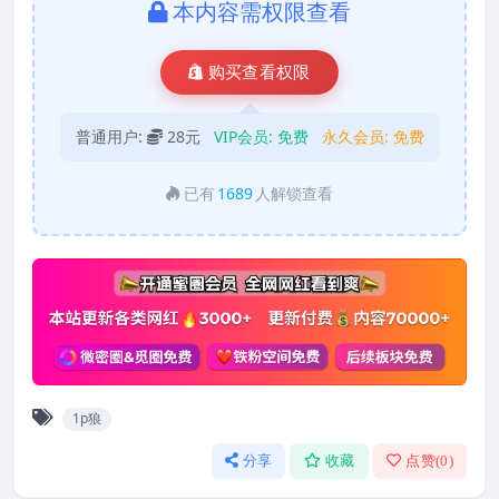
本内容需权限查看
购买查看权限
普通用户:
28元
VIP会员:
免费
永久会员:
免费
已有
1689
人解锁查看
1p狼
分享
收藏
点赞(
0
)