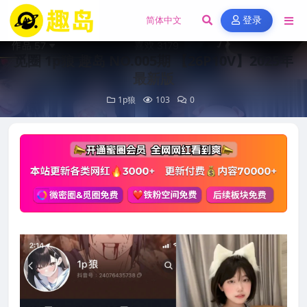
登录
觅圈 1p狼 趣岛 NO.005期 【26P10V】2025年
最新版
1p狼
103
0