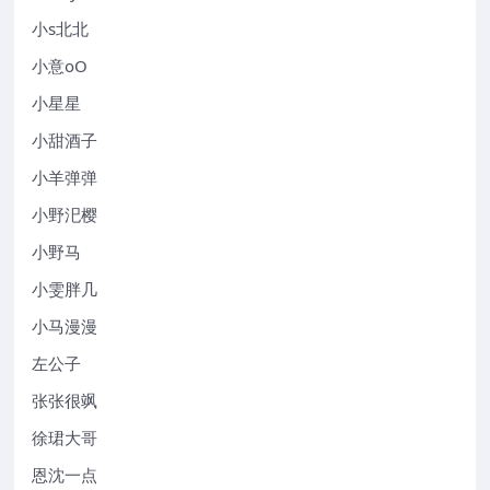
小s北北
小意oO
小星星
小甜酒子
小羊弹弹
小野汜樱
小野马
小雯胖几
小马漫漫
左公子
张张很飒
徐珺大哥
恩沈一点