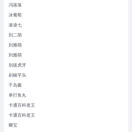
冯落落
冰葡萄
凌凌七
刘二萌
刘雅萌
刘雅萌
别拔虎牙
剁椒芋头
千岛酱
单打鱼丸
卡通百科老王
卡通百科老王
卿宝