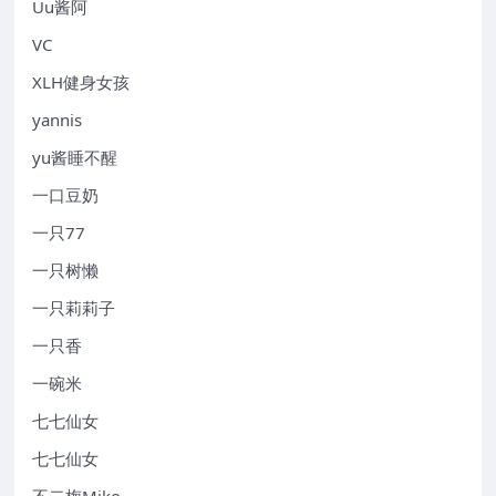
Uu酱阿
VC
XLH健身女孩
yannis
yu酱睡不醒
一口豆奶
一只77
一只树懒
一只莉莉子
一只香
一碗米
七七仙女
七七仙女
不二梅Miko