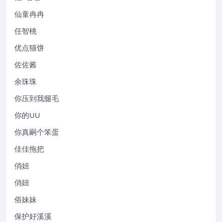
仙童冉冉
任智桃
优点猫饼
佐佐酱
余珠珠
你压到我腿毛
你的UU
你真嗣个笨蛋
佳佳拖把
俏妞
俏妞
俗妹妹
保护好溪溪