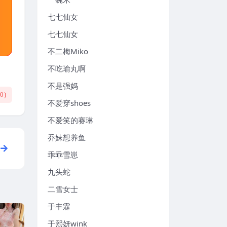
七七仙女
七七仙女
不二梅Miko
不吃瑜丸啊
不是强妈
(
0
)
不爱穿shoes
不爱笑的赛琳
乔妹想养鱼
乖乖雪崽
九头蛇
二雪女士
于丰霖
于熙妍wink