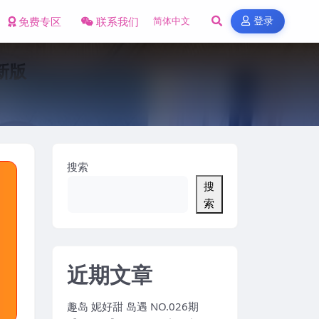
免费专区
联系我们
登录
最新版
搜索
搜
索
近期文章
趣岛 妮好甜 岛遇 NO.026期