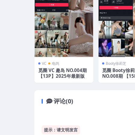
VC
电鸽
Booty徐莉芝
觅圈 VC 趣岛 NO.004期
觅圈 Booty徐
【13P】2025年最新版
NO.008期 【15
年最新版
评论(0)
提示：请文明发言