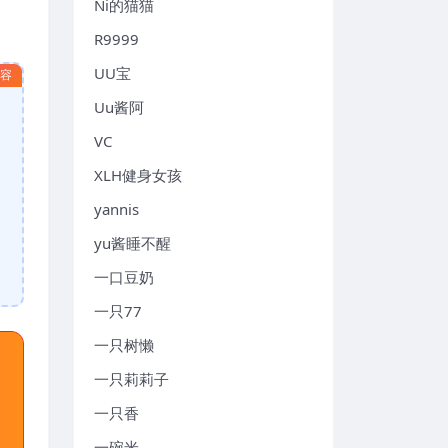
Ni的猫猫
R9999
UU宝
内容
Uu酱阿
VC
XLH健身女孩
yannis
yu酱睡不醒
一口豆奶
一只77
一只树懒
一只莉莉子
一只香
一碗米