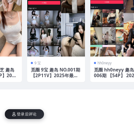
9 宝
hh0neyy
莉芝 趣岛
觅圈 9宝 趣岛 NO.001期
觅圈 hh0neyy 趣岛
P】2025
【2P11V】2025年最新
006期 【54P】 20
版
最新版
登录后评论