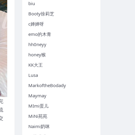
biu
Booty徐莉芝
c婵婵呀
emo的木青
hh0neyy
honey猴
KK大王
Lusa
MarkoftheBodady
Maymay
完
MImi蛋儿
流
MiNi苑苑
交
Naimi奶咪