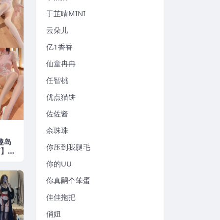
于芷晴MINI
云朵儿
亿1香香
仙童冉冉
任智桃
优点猫饼
佐佐酱
余珠珠
 趣岛
你压到我腿毛
V】20
你的UU
你真嗣个笨蛋
佳佳拖把
俏妞