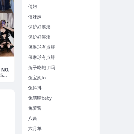
俏妞
俗妹妹
保护好溪溪
保护好溪溪
保琳球有点胖
保琳球有点胖
兔子吃饱了吗
 NO.
25年
兔宝妮to
兔抖抖
兔晴晴baby
兔萝酱
八酱
六月羊