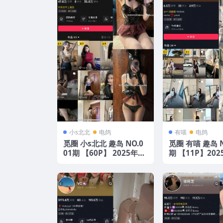
小s北北
电鸽
有喵
电鸽
觅圈 小s北北 趣岛 NO.0
觅圈 有喵 趣岛 N
01期 【60P】 2025年最
期 【11P】20
新版
版