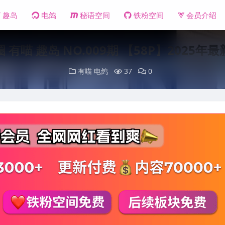
趣岛
电鸽
秘语空间
铁粉空间
会员介绍
 有喵 趣岛 NO.009期 【58P】2025年
有喵
电鸽
37
0