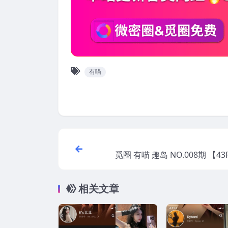
有喵
觅圈 有喵 趣岛 NO.008期 【43
相关文章