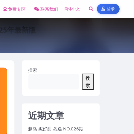
免费专区
联系我们
登录
025年最新版
搜索
搜
索
近期文章
趣岛 妮好甜 岛遇 NO.026期