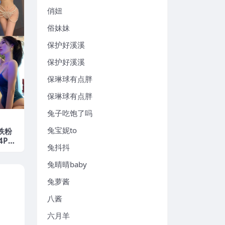
俏妞
俗妹妹
保护好溪溪
保护好溪溪
保琳球有点胖
保琳球有点胖
兔子吃饱了吗
兔宝妮to
铁粉
4P17
兔抖抖
兔晴晴baby
兔萝酱
八酱
六月羊