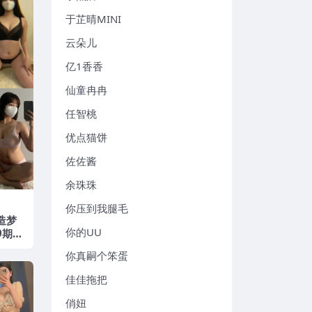
于芷晴MINI
云朵儿
亿1香香
仙童冉冉
任智桃
优点猫饼
佐佐酱
余珠珠
你压到我腿毛
造梦
你的UU
9期
年最新
你真嗣个笨蛋
佳佳拖把
俏妞