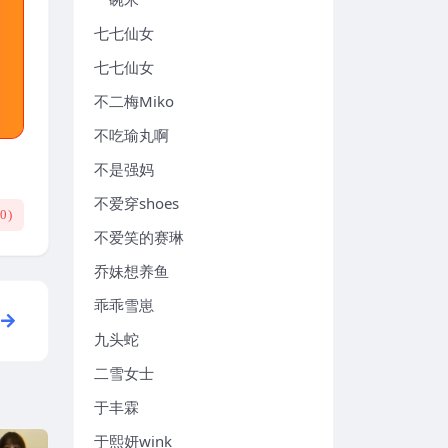
七七仙女
七七仙女
不二梅Miko
不吃瑜丸啊
不是强妈
不爱穿shoes
(
0
)
不爱笑的赛琳
乔妹想养鱼
乖乖雪崽
九头蛇
二雪女士
于丰霖
于熙妍wink