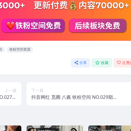
间
铁粉空间资源
分享
收藏
点赞
上一篇
下一篇
.027期
抖音网红 觅圈 八酱 铁粉空间 NO.029期
5年最新版
【8P12V】2025年最新版