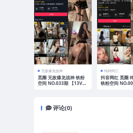
无敌爆龙战神
纯种阿江
觅圈 无敌爆龙战神 铁粉
抖音网红 觅圈 
空间 NO.033期 【13V】
铁粉空间 NO.00
2025年最新版
0P6V】2025
评论(0)