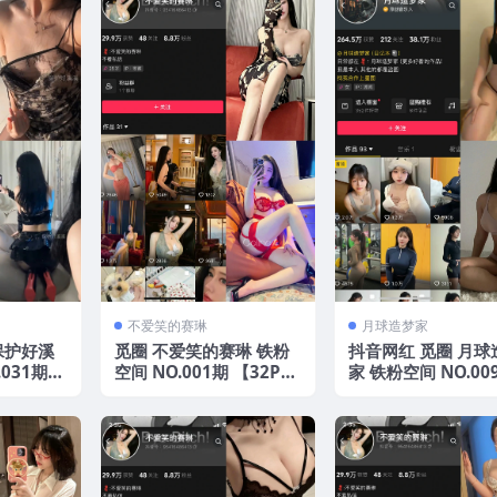
不爱笑的赛琳
月球造梦家
保护好溪
觅圈 不爱笑的赛琳 铁粉
抖音网红 觅圈 月球
031期
空间 NO.001期 【32P37
家 铁粉空间 NO.00
年最新版
V】 2025年最新版
【90P1V】2025
资源