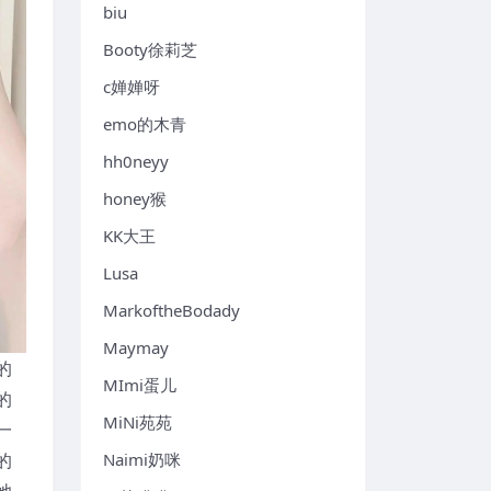
biu
Booty徐莉芝
c婵婵呀
emo的木青
hh0neyy
honey猴
KK大王
Lusa
MarkoftheBodady
Maymay
的
MImi蛋儿
的
MiNi苑苑
一
的
Naimi奶咪
她