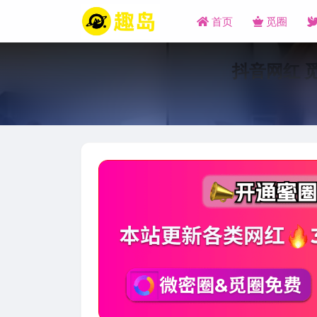
首页
觅圈
抖音网红 觅