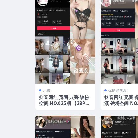
八酱
保护好溪溪
抖音网红 觅圈 八酱 铁粉
抖音网红 觅圈 
空间 NO.025期 【28P19
溪 铁粉空间 NO.
V】2025年最新版
【6V】 2025