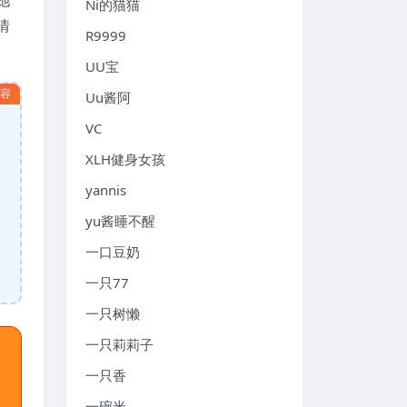
Ni的猫猫
情
R9999
UU宝
内容
Uu酱阿
VC
XLH健身女孩
yannis
yu酱睡不醒
一口豆奶
一只77
一只树懒
一只莉莉子
一只香
一碗米