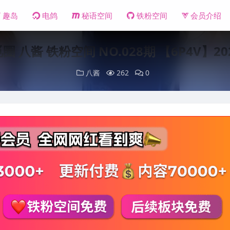
趣岛
电鸽
秘语空间
铁粉空间
会员介绍
圈 八酱 铁粉空间 NO.028期 【6P4V】2
八酱
262
0