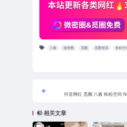
八酱
微密圈
觅圈
觅圈资源
铁粉空
抖音网红 觅圈 八酱 铁粉空间 NO
【7P7V】202
相关文章