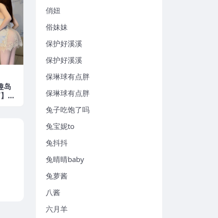
俏妞
俗妹妹
保护好溪溪
保护好溪溪
保琳球有点胖
 趣岛
保琳球有点胖
V】20
兔子吃饱了吗
兔宝妮to
兔抖抖
兔晴晴baby
兔萝酱
八酱
六月羊