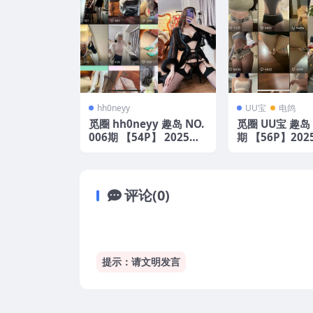
hh0neyy
UU宝
电鸽
觅圈 hh0neyy 趣岛 NO.
觅圈 UU宝 趣岛 
006期 【54P】 2025年
期 【56P】20
最新版
版
评论(0)
提示：请文明发言