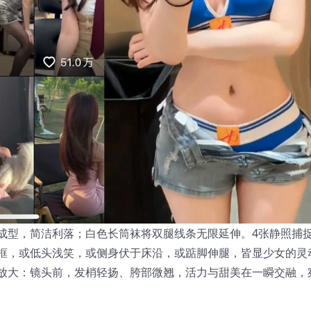
成型，简洁利落；白色长筒袜将双腿线条无限延伸。4张静照捕
框，或低头浅笑，或侧身伏于床沿，或踮脚伸腿，皆显少女的灵
放大：镜头前，发梢轻扬、胯部微翘，活力与甜美在一瞬交融，