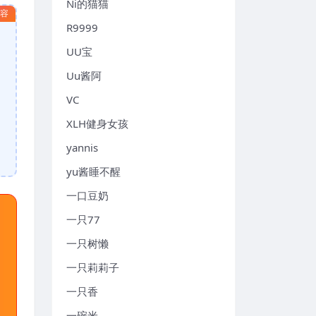
Ni的猫猫
内容
R9999
UU宝
Uu酱阿
VC
XLH健身女孩
yannis
yu酱睡不醒
一口豆奶
一只77
一只树懒
一只莉莉子
一只香
一碗米