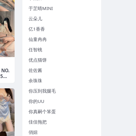
于芷晴MINI
云朵儿
亿1香香
仙童冉冉
任智桃
优点猫饼
佐佐酱
 NO.
25年
余珠珠
你压到我腿毛
你的UU
你真嗣个笨蛋
佳佳拖把
俏妞