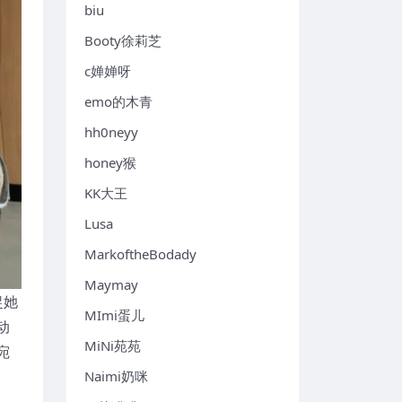
biu
Booty徐莉芝
c婵婵呀
emo的木青
hh0neyy
honey猴
KK大王
Lusa
MarkoftheBodady
Maymay
捉她
MImi蛋儿
动
MiNi苑苑
宛
Naimi奶咪