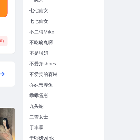
七七仙女
七七仙女
不二梅Miko
(
0
)
不吃瑜丸啊
不是强妈
不爱穿shoes
不爱笑的赛琳
乔妹想养鱼
乖乖雪崽
九头蛇
二雪女士
于丰霖
于熙妍wink