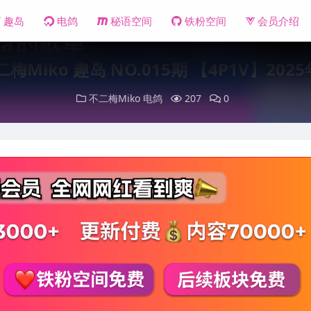
趣岛
电鸽
秘语空间
铁粉空间
会员介绍
梅Miko 趣岛 NO.015期 【4P1V】20
不二梅Miko
电鸽
207
0