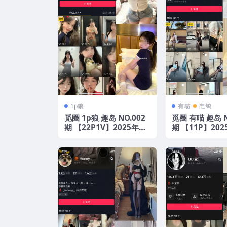
1p狼
有喵
电鸽
觅圈 1p狼 趣岛 NO.002
觅圈 有喵 趣岛 N
期 【22P1V】2025年最
期 【11P】20
新版
版