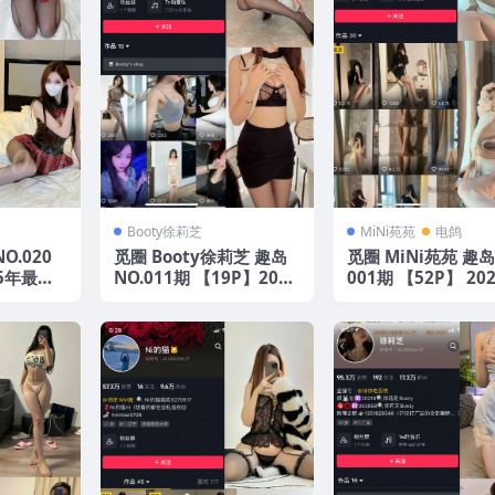
Booty徐莉芝
MiNi苑苑
电鸽
O.020
觅圈 Booty徐莉芝 趣岛
觅圈 MiNi苑苑 趣岛
25年最新
NO.011期 【19P】2025
001期 【52P】 20
年最新版
最新版