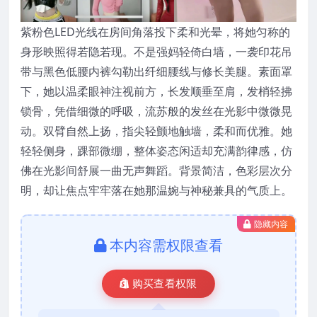
紫粉色LED光线在房间角落投下柔和光晕，将她匀称的
身形映照得若隐若现。不是强妈轻倚白墙，一袭印花吊
带与黑色低腰内裤勾勒出纤细腰线与修长美腿。素面罩
下，她以温柔眼神注视前方，长发顺垂至肩，发梢轻拂
锁骨，凭借细微的呼吸，流苏般的发丝在光影中微微晃
动。双臂自然上扬，指尖轻颤地触墙，柔和而优雅。她
轻轻侧身，踝部微绷，整体姿态闲适却充满韵律感，仿
佛在光影间舒展一曲无声舞蹈。背景简洁，色彩层次分
明，却让焦点牢牢落在她那温婉与神秘兼具的气质上。
隐藏内容
本内容需权限查看
购买查看权限