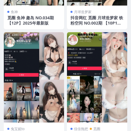
鱼神
月球造梦家
觅圈 鱼神 趣岛 NO.034期
抖音网红 觅圈 月球造梦家 铁
【12P】2025年最新版
粉空间 NO.002期 【10P1
V】2025年最新资源
兔宝妮to
佳佳拖把
觅圈