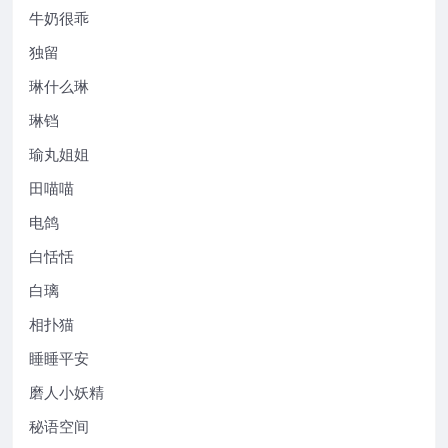
牛奶很乖
独留
琳什么琳
琳铛
瑜丸姐姐
田喵喵
电鸽
白恬恬
白璃
相扑猫
睡睡平安
磨人小妖精
秘语空间