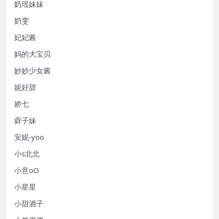
奶瑶妹妹
奶雯
妃妃酱
妈的大宝贝
妙妙少女酱
妮好甜
娇七
孬子妹
安妮-yoo
小s北北
小意oO
小星星
小甜酒子