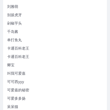
刘雅萌
别拔虎牙
剁椒芋头
千岛酱
单打鱼丸
卡通百科老王
卡通百科老王
卿宝
叫我可爱嘉
可可西yyy
可爱嘉的秘密
可爱多多扬
呆呆猫