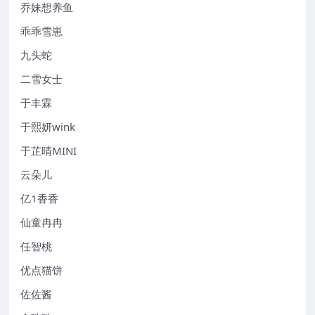
乔妹想养鱼
乖乖雪崽
九头蛇
二雪女士
于丰霖
于熙妍wink
于芷晴MINI
云朵儿
亿1香香
仙童冉冉
任智桃
优点猫饼
佐佐酱