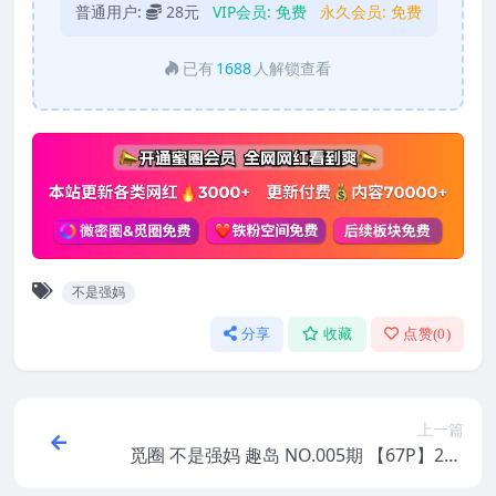
普通用户:
28元
VIP会员:
免费
永久会员:
免费
已有
1688
人解锁查看
不是强妈
分享
收藏
点赞(
0
)
上一篇
觅圈 不是强妈 趣岛 NO.005期 【67P】202
5年最新版