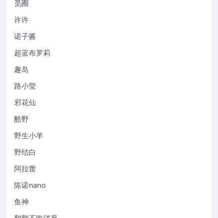
觅圈
许许
诺子酱
超蓝布罗莉
趣岛
路小莹
邪花仙
酷野
野生小羊
野结白
阿拉蕾
陈诺nano
鱼神
鹅鹅不吃洋葱