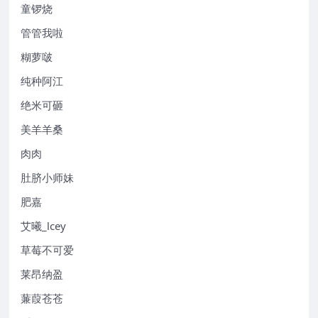
童锣烧
管管我啦
糊萝啵
纯种阿江
绝米可砸
美羊羊桑
肉肉
肚脐小师妹
肥嘉
艾曦_lcey
草莓不可爱
莱昂纳盈
蒹葭苍苍