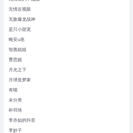
无情近视眼
无敌爆龙战神
是只小甜宠
晚安u崽
智惠姐姐
曹思妮
月光之下
月球造梦家
有喵
未分类
朴羽琦
李亦如的抖音
李妙子