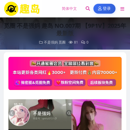
登录
觅圈 不是强妈 趣岛 NO.007期 【9P1V】2025年
最新版
不是强妈
觅圈
81
0