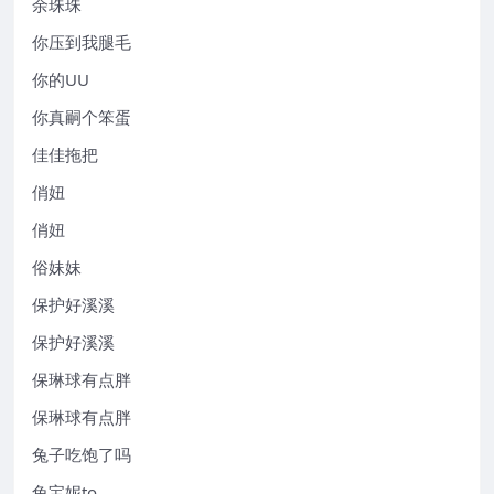
余珠珠
你压到我腿毛
你的UU
你真嗣个笨蛋
佳佳拖把
俏妞
俏妞
俗妹妹
保护好溪溪
保护好溪溪
保琳球有点胖
保琳球有点胖
兔子吃饱了吗
兔宝妮to