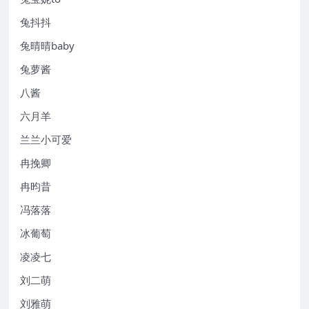
兔抖抖
兔晴晴baby
兔萝酱
八酱
六月羊
兰兰小可爱
冉挽卿
冉昀昔
冯落落
冰葡萄
凌凌七
刘二萌
刘雅萌