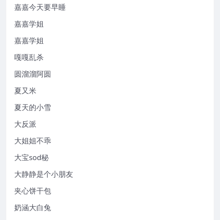
嘉嘉今天要早睡
嘉嘉学姐
嘉嘉学姐
嘎嘎乱杀
圆溜溜阿圆
夏又米
夏天的小雪
大反派
大姐姐不乖
大宝sod秘
大静静是个小朋友
夹心饼干包
奶涵大白兔