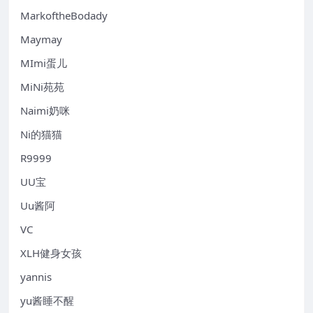
MarkoftheBodady
Maymay
MImi蛋儿
MiNi苑苑
Naimi奶咪
Ni的猫猫
R9999
UU宝
Uu酱阿
VC
XLH健身女孩
yannis
yu酱睡不醒