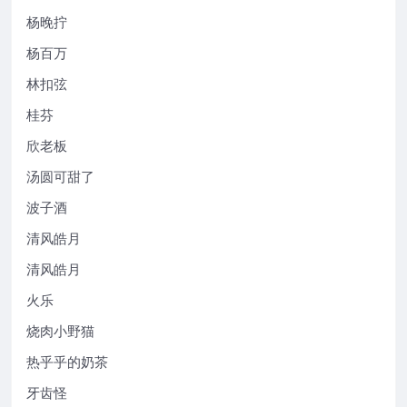
杨晚拧
杨百万
林扣弦
桂芬
欣老板
汤圆可甜了
波子酒
清风皓月
清风皓月
火乐
烧肉小野猫
热乎乎的奶茶
牙齿怪