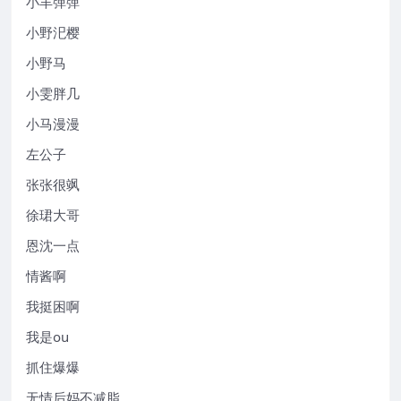
小羊弹弹
小野汜樱
小野马
小雯胖几
小马漫漫
左公子
张张很飒
徐珺大哥
恩沈一点
情酱啊
我挺困啊
我是ou
抓住爆爆
无情后妈不减脂