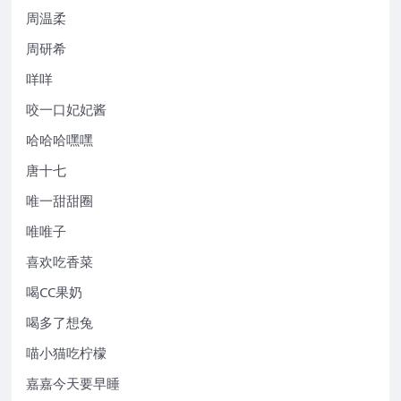
周温柔
周研希
咩咩
咬一口妃妃酱
哈哈哈嘿嘿
唐十七
唯一甜甜圈
唯唯子
喜欢吃香菜
喝CC果奶
喝多了想兔
喵小猫吃柠檬
嘉嘉今天要早睡