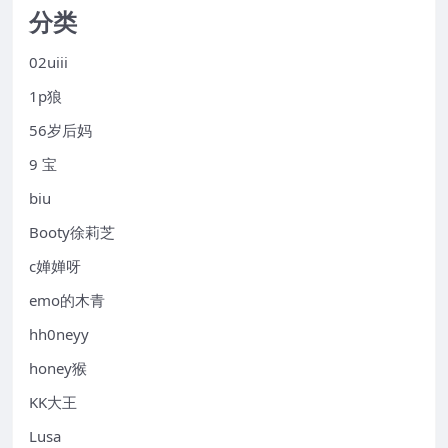
分类
02uiii
1p狼
56岁后妈
9 宝
biu
Booty徐莉芝
c婵婵呀
emo的木青
hh0neyy
honey猴
KK大王
Lusa