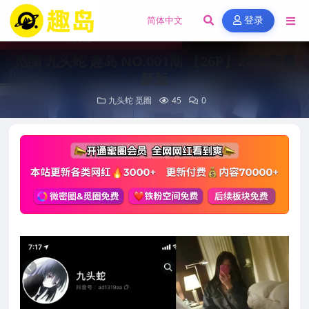
登录
觅圈 九头蛇 趣岛 NO.001期 【26P】2025年最
新版
九头蛇
觅圈
45
0