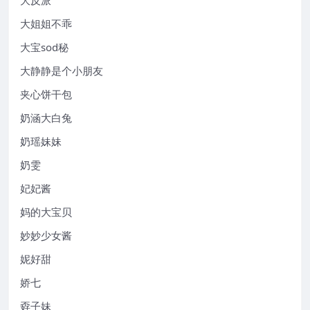
大姐姐不乖
大宝sod秘
大静静是个小朋友
夹心饼干包
奶涵大白兔
奶瑶妹妹
奶雯
妃妃酱
妈的大宝贝
妙妙少女酱
妮好甜
娇七
孬子妹