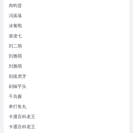
冉昀昔
冯落落
冰葡萄
凌凌七
刘二萌
刘雅萌
刘雅萌
别拔虎牙
剁椒芋头
千岛酱
单打鱼丸
卡通百科老王
卡通百科老王