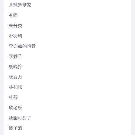
月球造梦家
有喵
未分类
朴羽琦
李亦如的抖音
李妙子
杨晚拧
杨百万
林扣弦
桂芬
欣老板
汤圆可甜了
波子酒