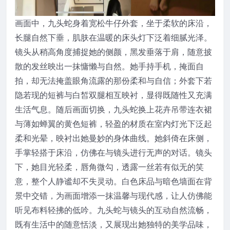
画面中，九头蛇身着宽松牛仔外套，坐于柔软的床沿，
长腿自然下垂，肌肤在温暖的床头灯下泛着细腻光泽。
镜头从稍高角度捕捉她的侧颜，黑发垂落于肩，随意披
散的发丝映出一抹慵懒与自然。她手持手机，掩面自
拍，却无法掩盖眼角流露的那份柔和与自信；外套下若
隐若现的短裤与白皙双腿相互映衬，显得既随性又充满
生活气息。随后画面切换，九头蛇换上花卉吊带连衣裙
与薄如蝉翼的黄色短裤，轻盈的材质在室内灯光下泛起
柔和光晕，映衬出她曼妙的身体曲线。她斜倚在床侧，
手掌轻搭于床沿，仿佛在与镜头进行无声的对话。镜头
下，她目光轻柔，唇角微勾，透露一丝若有似无的笑
意，整个人静谧却不失灵动。白色床品与暗色墙面在背
景中交错，为画面增添一抹温馨与现代感，让人仿佛能
听见布料轻拂的低吟。九头蛇与镜头的互动自然流畅，
既有生活中的随意恬淡，又展现出她独特的美学品味，