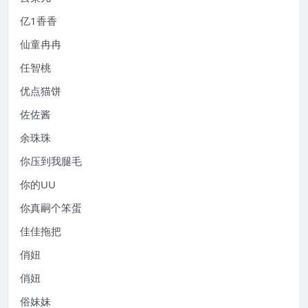
亿1香香
仙童冉冉
任智桃
优点猫饼
佐佐酱
余珠珠
你压到我腿毛
你的UU
你真嗣个笨蛋
佳佳拖把
俏妞
俏妞
俗妹妹