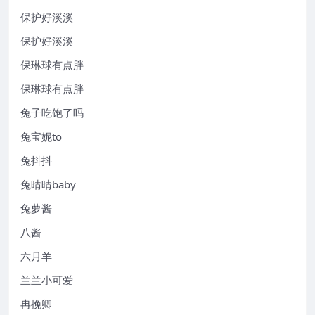
保护好溪溪
保护好溪溪
保琳球有点胖
保琳球有点胖
兔子吃饱了吗
兔宝妮to
兔抖抖
兔晴晴baby
兔萝酱
八酱
六月羊
兰兰小可爱
冉挽卿