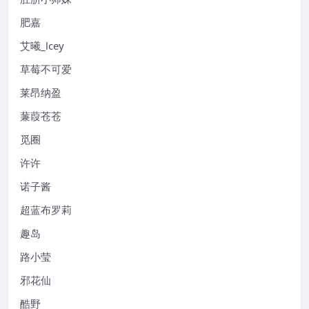
肥嘉
艾曦_lcey
草莓不可爱
莱昂纳盈
蒹葭苍苍
觅圈
许许
诺子酱
超蓝布罗莉
趣岛
路小莹
邪花仙
酷野