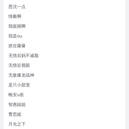
恩沈一点
情酱啊
我挺困啊
我是ou
抓住爆爆
无情后妈不减脂
无情近视眼
无敌爆龙战神
是只小甜宠
晚安u崽
智惠姐姐
曹思妮
月光之下