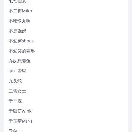
七七仙女
不二梅Miko
不吃瑜丸啊
不是强妈
不爱穿shoes
不爱笑的赛琳
乔妹想养鱼
乖乖雪崽
九头蛇
二雪女士
于丰霖
于熙妍wink
于芷晴MINI
云朵儿