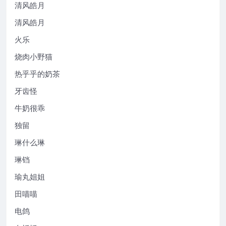
清风皓月
清风皓月
火乐
烧肉小野猫
热乎乎的奶茶
牙齿怪
牛奶很乖
独留
琳什么琳
琳铛
瑜丸姐姐
田喵喵
电鸽