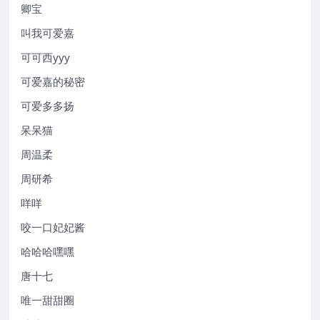
卿宝
叫我可爱嘉
可可西yyy
可爱嘉的秘密
可爱多多扬
呆呆猫
周温柔
周研希
咩咩
咬一口妃妃酱
哈哈哈嘿嘿
唐十七
唯一甜甜圈