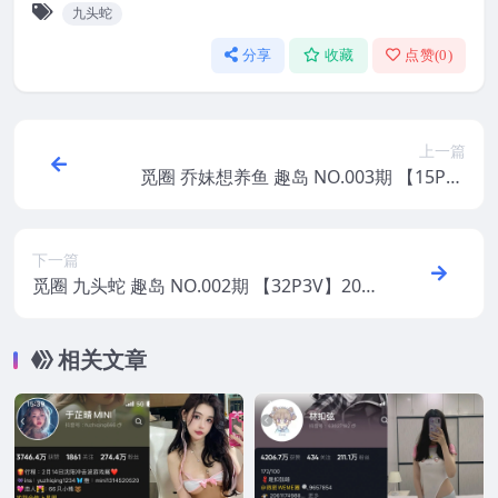
九头蛇
分享
收藏
点赞(
0
)
上一篇
觅圈 乔妹想养鱼 趣岛 NO.003期 【15P15
V】2025年最新版
下一篇
觅圈 九头蛇 趣岛 NO.002期 【32P3V】202
5年最新版
相关文章