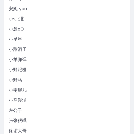
安妮-yoo
小s北北
小意oO
小星星
小甜酒子
小羊弹弹
小野汜樱
小野马
小雯胖几
小马漫漫
左公子
张张很飒
徐珺大哥