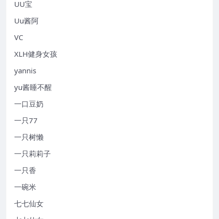
UU宝
Uu酱阿
VC
XLH健身女孩
yannis
yu酱睡不醒
一口豆奶
一只77
一只树懒
一只莉莉子
一只香
一碗米
七七仙女