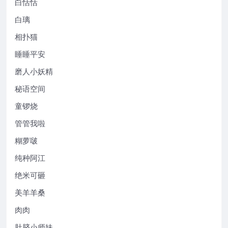
白恬恬
白璃
相扑猫
睡睡平安
磨人小妖精
秘语空间
童锣烧
管管我啦
糊萝啵
纯种阿江
绝米可砸
美羊羊桑
肉肉
肚脐小师妹