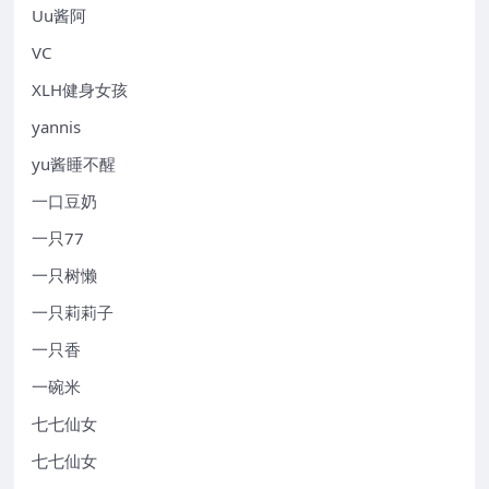
Uu酱阿
VC
XLH健身女孩
yannis
yu酱睡不醒
一口豆奶
一只77
一只树懒
一只莉莉子
一只香
一碗米
七七仙女
七七仙女