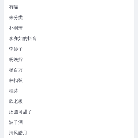
有喵
未分类
朴羽琦
李亦如的抖音
李妙子
杨晚拧
杨百万
林扣弦
桂芬
欣老板
汤圆可甜了
波子酒
清风皓月