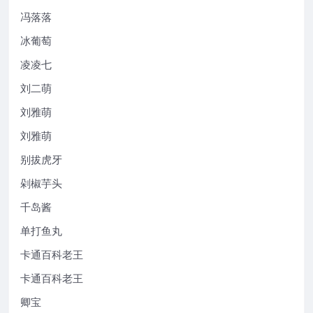
冯落落
冰葡萄
凌凌七
刘二萌
刘雅萌
刘雅萌
别拔虎牙
剁椒芋头
千岛酱
单打鱼丸
卡通百科老王
卡通百科老王
卿宝