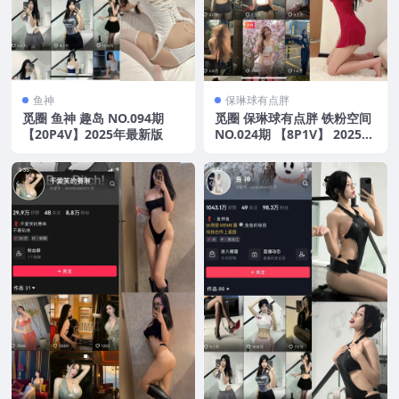
鱼神
保琳球有点胖
觅圈 鱼神 趣岛 NO.094期
觅圈 保琳球有点胖 铁粉空间
【20P4V】2025年最新版
NO.024期 【8P1V】 2025年
最新版