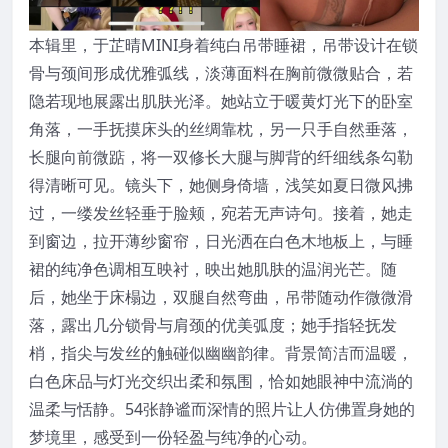
本辑里，于芷晴MINI身着纯白吊带睡裙，吊带设计在锁
骨与颈间形成优雅弧线，淡薄面料在胸前微微贴合，若
隐若现地展露出肌肤光泽。她站立于暖黄灯光下的卧室
角落，一手抚摸床头的丝绸靠枕，另一只手自然垂落，
长腿向前微踮，将一双修长大腿与脚背的纤细线条勾勒
得清晰可见。镜头下，她侧身倚墙，浅笑如夏日微风拂
过，一缕发丝轻垂于脸颊，宛若无声诗句。接着，她走
到窗边，拉开薄纱窗帘，日光洒在白色木地板上，与睡
裙的纯净色调相互映衬，映出她肌肤的温润光芒。随
后，她坐于床榻边，双腿自然弯曲，吊带随动作微微滑
落，露出几分锁骨与肩颈的优美弧度；她手指轻抚发
梢，指尖与发丝的触碰似幽幽韵律。背景简洁而温暖，
白色床品与灯光交织出柔和氛围，恰如她眼神中流淌的
温柔与恬静。54张静谧而深情的照片让人仿佛置身她的
梦境里，感受到一份轻盈与纯净的心动。