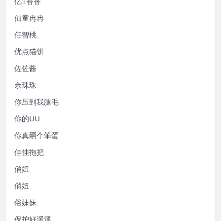
亿1香香
仙童冉冉
任智桃
优点猫饼
佐佐酱
余珠珠
你压到我腿毛
你的UU
你真嗣个笨蛋
佳佳拖把
俏妞
俏妞
俗妹妹
保护好溪溪