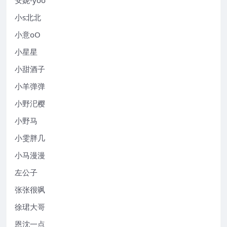
小s北北
小意oO
小星星
小甜酒子
小羊弹弹
小野汜樱
小野马
小雯胖几
小马漫漫
左公子
张张很飒
徐珺大哥
恩沈一点