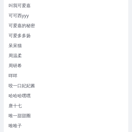
叫我可爱嘉
可可西yyy
可爱嘉的秘密
可爱多多扬
呆呆猫
周温柔
周研希
咩咩
咬一口妃妃酱
哈哈哈嘿嘿
唐十七
唯一甜甜圈
唯唯子