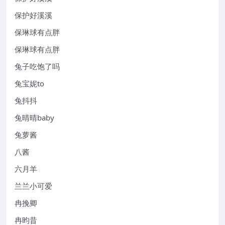
保护好溪溪
保琳球有点胖
保琳球有点胖
兔子吃饱了吗
兔宝妮to
兔抖抖
兔晴晴baby
兔萝酱
八酱
六月羊
兰兰小可爱
冉挽卿
冉昀昔