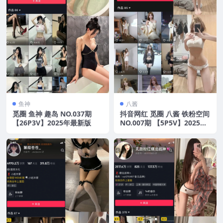
鱼神
八酱
觅圈 鱼神 趣岛 NO.037期
抖音网红 觅圈 八酱 铁粉空间
【26P3V】2025年最新版
NO.007期 【5P5V】2025年
最新版