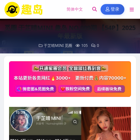
登录
觅圈 于芷晴MINI 趣岛 NO.009期 【54P】2025
年最新版
于芷晴MINI
觅圈
105
0