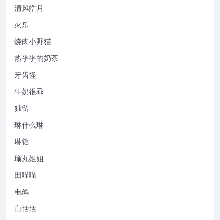
清风皓月
火乐
烧肉小野猫
热乎乎的奶茶
牙齿怪
牛奶很乖
独留
琳什么琳
琳铛
瑜丸姐姐
田喵喵
电鸽
白恬恬