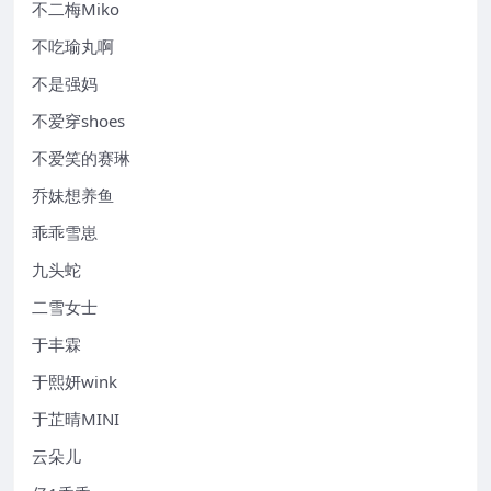
不二梅Miko
不吃瑜丸啊
不是强妈
不爱穿shoes
不爱笑的赛琳
乔妹想养鱼
乖乖雪崽
九头蛇
二雪女士
于丰霖
于熙妍wink
于芷晴MINI
云朵儿