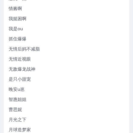
情酱啊
我挺困啊
我是ou
抓住爆爆
无情后妈不减脂
无情近视眼
无敌爆龙战神
是只小甜宠
晚安u崽
智惠姐姐
曹思妮
月光之下
月球造梦家