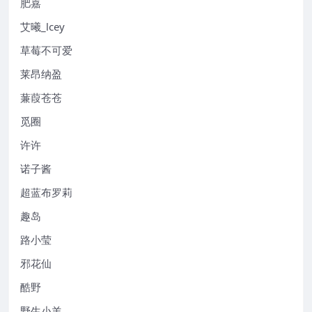
肥嘉
艾曦_lcey
草莓不可爱
莱昂纳盈
蒹葭苍苍
觅圈
许许
诺子酱
超蓝布罗莉
趣岛
路小莹
邪花仙
酷野
野生小羊