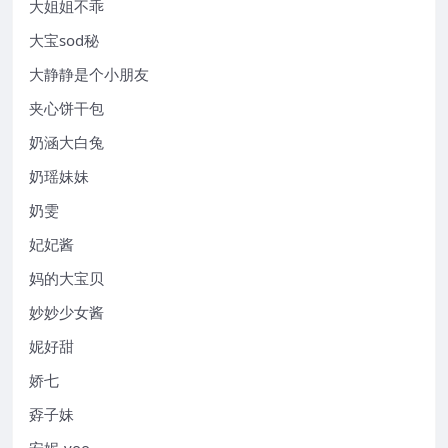
大姐姐不乖
大宝sod秘
大静静是个小朋友
夹心饼干包
奶涵大白兔
奶瑶妹妹
奶雯
妃妃酱
妈的大宝贝
妙妙少女酱
妮好甜
娇七
孬子妹
安妮-yoo