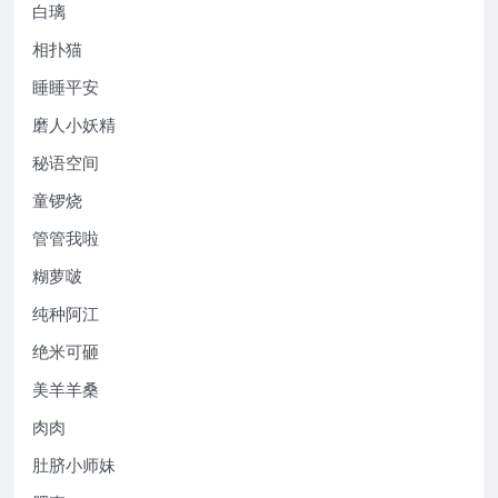
白璃
相扑猫
睡睡平安
磨人小妖精
秘语空间
童锣烧
管管我啦
糊萝啵
纯种阿江
绝米可砸
美羊羊桑
肉肉
肚脐小师妹