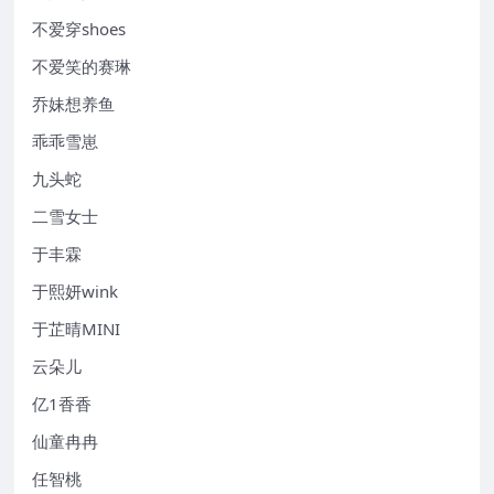
不爱穿shoes
不爱笑的赛琳
乔妹想养鱼
乖乖雪崽
九头蛇
二雪女士
于丰霖
于熙妍wink
于芷晴MINI
云朵儿
亿1香香
仙童冉冉
任智桃