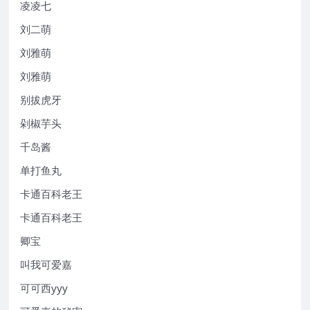
凌凌七
刘二萌
刘雅萌
刘雅萌
别拔虎牙
剁椒芋头
千岛酱
单打鱼丸
卡通百科老王
卡通百科老王
卿宝
叫我可爱嘉
可可西yyy