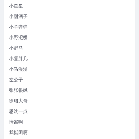
小星星
小甜酒子
小羊弹弹
小野汜樱
小野马
小雯胖几
小马漫漫
左公子
张张很飒
徐珺大哥
恩沈一点
情酱啊
我挺困啊