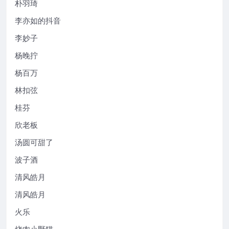
朴羽琦
李亦如的抖音
李妙子
杨晚拧
杨百万
林扣弦
桂芬
欣老板
汤圆可甜了
波子酒
清风皓月
清风皓月
火乐
烧肉小野猫