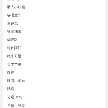
磨人小妖精
秘语空间
童锣烧
管管我啦
糊萝啵
纯种阿江
绝米可砸
美羊羊桑
肉肉
肚脐小师妹
肥嘉
艾曦_lcey
草莓不可爱