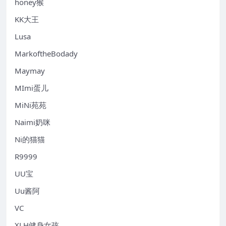
honey猴
KK大王
Lusa
MarkoftheBodady
Maymay
MImi蛋儿
MiNi苑苑
Naimi奶咪
Ni的猫猫
R9999
UU宝
Uu酱阿
VC
XLH健身女孩