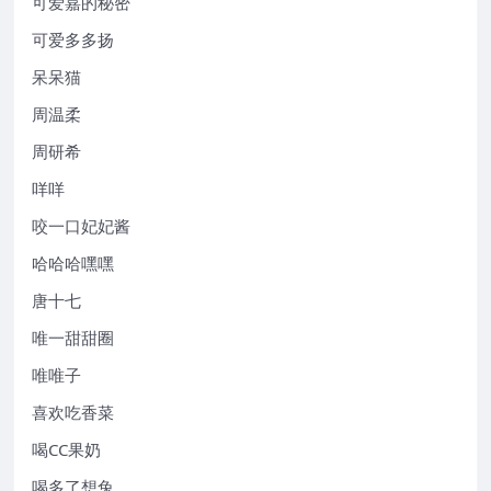
可爱嘉的秘密
可爱多多扬
呆呆猫
周温柔
周研希
咩咩
咬一口妃妃酱
哈哈哈嘿嘿
唐十七
唯一甜甜圈
唯唯子
喜欢吃香菜
喝CC果奶
喝多了想兔