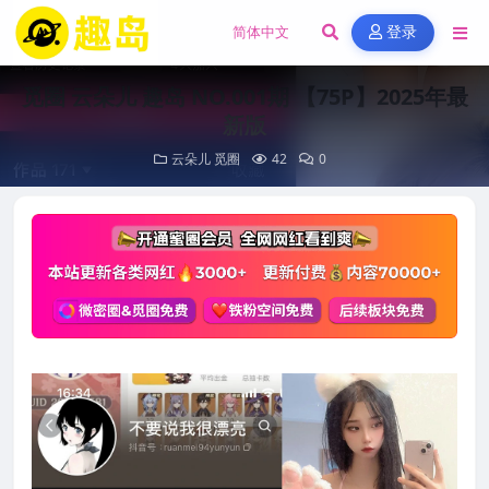
登录
觅圈 云朵儿 趣岛 NO.001期 【75P】2025年最
新版
云朵儿
觅圈
42
0