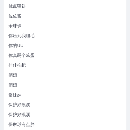
优点猫饼
佐佐酱
余珠珠
你压到我腿毛
你的UU
你真嗣个笨蛋
佳佳拖把
俏妞
俏妞
俗妹妹
保护好溪溪
保护好溪溪
保琳球有点胖