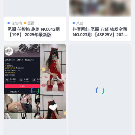
任智桃
觅圈
八酱
觅圈 任智桃 趣岛 NO.012期
抖音网红 觅圈 八酱 铁粉空间
【19P】 2025年最新版
NO.023期 【43P25V】2025
年最新版