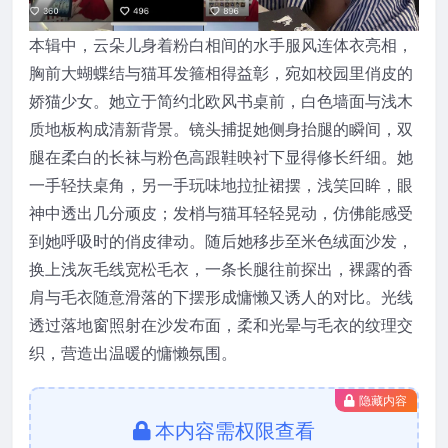
本辑中，云朵儿身着粉白相间的水手服风连体衣亮相，
胸前大蝴蝶结与猫耳发箍相得益彰，宛如校园里俏皮的
娇猫少女。她立于简约北欧风书桌前，白色墙面与浅木
质地板构成清新背景。镜头捕捉她侧身抬腿的瞬间，双
腿在柔白的长袜与粉色高跟鞋映衬下显得修长纤细。她
一手轻扶桌角，另一手玩味地拉扯裙摆，浅笑回眸，眼
神中透出几分顽皮；发梢与猫耳轻轻晃动，仿佛能感受
到她呼吸时的俏皮律动。随后她移步至米色绒面沙发，
换上浅灰毛线宽松毛衣，一条长腿往前探出，裸露的香
肩与毛衣随意滑落的下摆形成慵懒又诱人的对比。光线
透过落地窗照射在沙发布面，柔和光晕与毛衣的纹理交
织，营造出温暖的慵懒氛围。
隐藏内容
本内容需权限查看