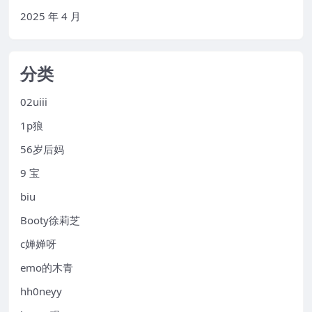
2025 年 4 月
分类
02uiii
1p狼
56岁后妈
9 宝
biu
Booty徐莉芝
c婵婵呀
emo的木青
hh0neyy