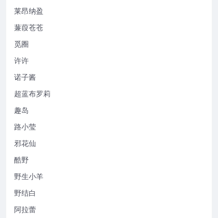
莱昂纳盈
蒹葭苍苍
觅圈
许许
诺子酱
超蓝布罗莉
趣岛
路小莹
邪花仙
酷野
野生小羊
野结白
阿拉蕾