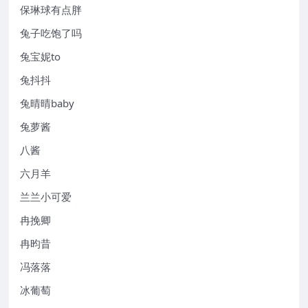
保琳球有点胖
兔子吃饱了吗
兔宝妮to
兔抖抖
兔晴晴baby
兔萝酱
八酱
六月羊
兰兰小可爱
冉挽卿
冉昀昔
冯落落
冰葡萄