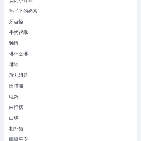
热乎乎的奶茶
牙齿怪
牛奶很乖
独留
琳什么琳
琳铛
瑜丸姐姐
田喵喵
电鸽
白恬恬
白璃
相扑猫
睡睡平安