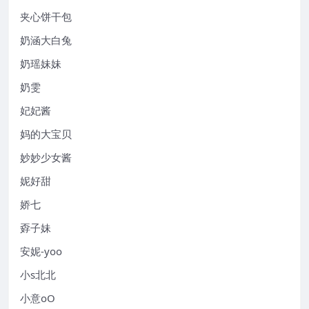
夹心饼干包
奶涵大白兔
奶瑶妹妹
奶雯
妃妃酱
妈的大宝贝
妙妙少女酱
妮好甜
娇七
孬子妹
安妮-yoo
小s北北
小意oO