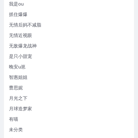
我是ou
抓住爆爆
无情后妈不减脂
无情近视眼
无敌爆龙战神
是只小甜宠
晚安u崽
智惠姐姐
曹思妮
月光之下
月球造梦家
有喵
未分类