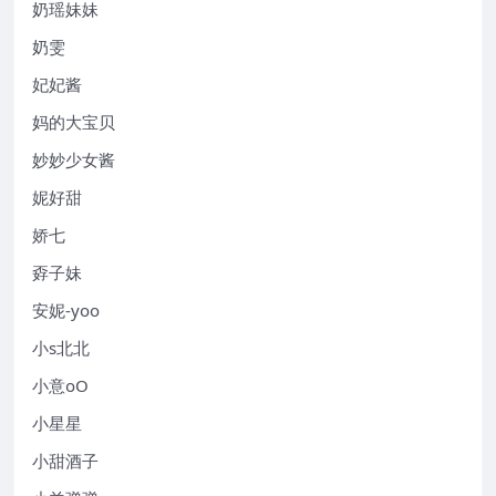
奶瑶妹妹
奶雯
妃妃酱
妈的大宝贝
妙妙少女酱
妮好甜
娇七
孬子妹
安妮-yoo
小s北北
小意oO
小星星
小甜酒子