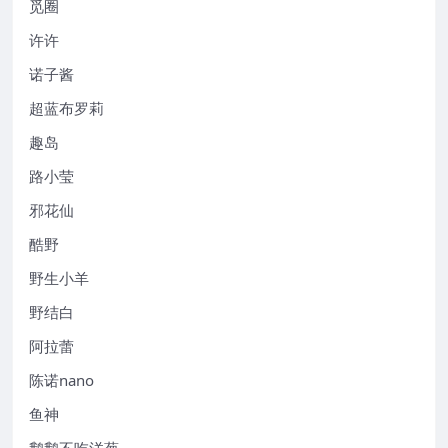
觅圈
许许
诺子酱
超蓝布罗莉
趣岛
路小莹
邪花仙
酷野
野生小羊
野结白
阿拉蕾
陈诺nano
鱼神
鹅鹅不吃洋葱