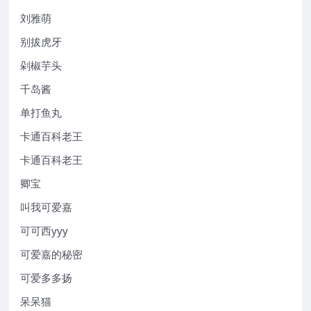
刘雅萌
别拔虎牙
剁椒芋头
千岛酱
单打鱼丸
卡通百科老王
卡通百科老王
卿宝
叫我可爱嘉
可可西yyy
可爱嘉的秘密
可爱多多扬
呆呆猫