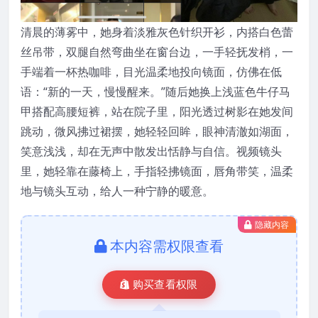
清晨的薄雾中，她身着淡雅灰色针织开衫，内搭白色蕾
丝吊带，双腿自然弯曲坐在窗台边，一手轻抚发梢，一
手端着一杯热咖啡，目光温柔地投向镜面，仿佛在低
语：“新的一天，慢慢醒来。”随后她换上浅蓝色牛仔马
甲搭配高腰短裤，站在院子里，阳光透过树影在她发间
跳动，微风拂过裙摆，她轻轻回眸，眼神清澈如湖面，
笑意浅浅，却在无声中散发出恬静与自信。视频镜头
里，她轻靠在藤椅上，手指轻拂镜面，唇角带笑，温柔
地与镜头互动，给人一种宁静的暖意。
隐藏内容
本内容需权限查看
购买查看权限