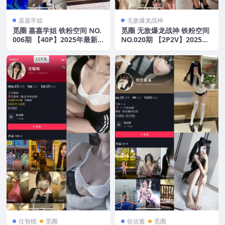
嘉嘉学姐
无敌爆龙战神
觅圈 嘉嘉学姐 铁粉空间 NO.
觅圈 无敌爆龙战神 铁粉空间
006期 【40P】2025年最新
NO.020期 【2P2V】2025年
版
最新版
任智桃
觅圈
佐佐酱
觅圈