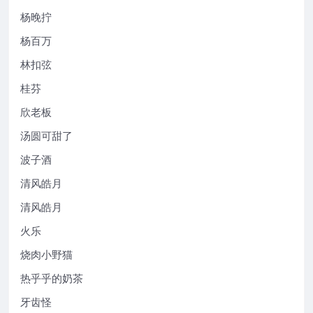
杨晚拧
杨百万
林扣弦
桂芬
欣老板
汤圆可甜了
波子酒
清风皓月
清风皓月
火乐
烧肉小野猫
热乎乎的奶茶
牙齿怪