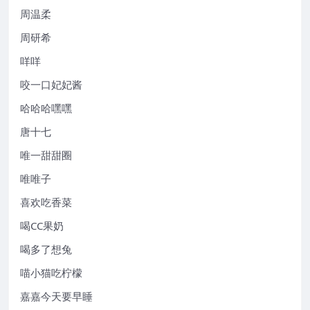
周温柔
周研希
咩咩
咬一口妃妃酱
哈哈哈嘿嘿
唐十七
唯一甜甜圈
唯唯子
喜欢吃香菜
喝CC果奶
喝多了想兔
喵小猫吃柠檬
嘉嘉今天要早睡