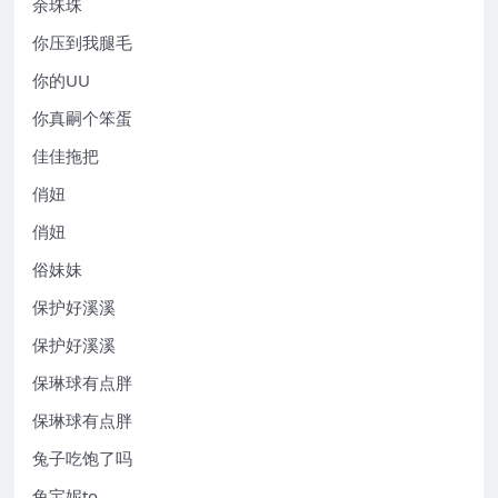
余珠珠
你压到我腿毛
你的UU
你真嗣个笨蛋
佳佳拖把
俏妞
俏妞
俗妹妹
保护好溪溪
保护好溪溪
保琳球有点胖
保琳球有点胖
兔子吃饱了吗
兔宝妮to