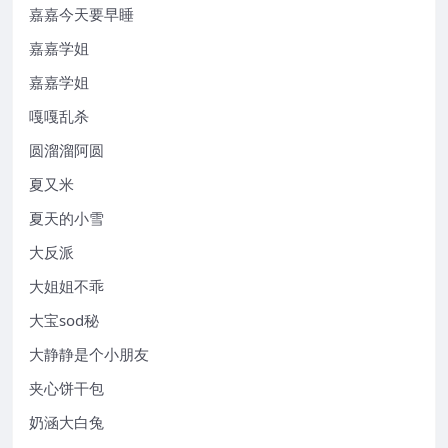
嘉嘉今天要早睡
嘉嘉学姐
嘉嘉学姐
嘎嘎乱杀
圆溜溜阿圆
夏又米
夏天的小雪
大反派
大姐姐不乖
大宝sod秘
大静静是个小朋友
夹心饼干包
奶涵大白兔