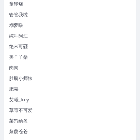
童锣烧
管管我啦
糊萝啵
纯种阿江
绝米可砸
美羊羊桑
肉肉
肚脐小师妹
肥嘉
艾曦_lcey
草莓不可爱
莱昂纳盈
蒹葭苍苍