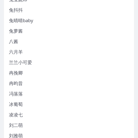
兔抖抖
兔晴晴baby
兔萝酱
八酱
六月羊
兰兰小可爱
冉挽卿
冉昀昔
冯落落
冰葡萄
凌凌七
刘二萌
刘雅萌