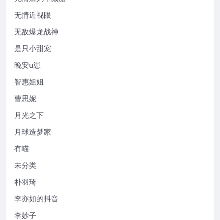
无情近视眼
无敌爆龙战神
是只小甜宠
晚安u崽
智惠姐姐
曹思妮
月光之下
月球造梦家
有喵
未分类
朴羽琦
李亦如的抖音
李妙子