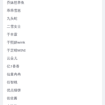
乔妹想养鱼
乖乖雪崽
九头蛇
二雪女士
于丰霖
于熙妍wink
于芷晴MINI
云朵儿
亿1香香
仙童冉冉
任智桃
优点猫饼
佐佐酱