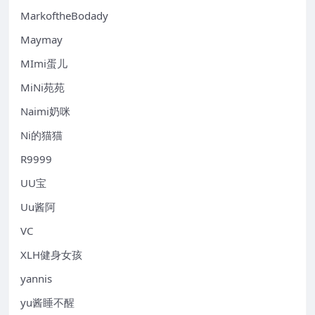
MarkoftheBodady
Maymay
MImi蛋儿
MiNi苑苑
Naimi奶咪
Ni的猫猫
R9999
UU宝
Uu酱阿
VC
XLH健身女孩
yannis
yu酱睡不醒