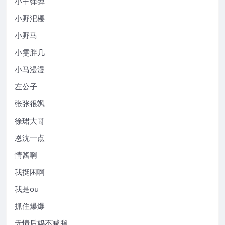
小羊弹弹
小野汜樱
小野马
小雯胖几
小马漫漫
左公子
张张很飒
徐珺大哥
恩沈一点
情酱啊
我挺困啊
我是ou
抓住爆爆
无情后妈不减脂