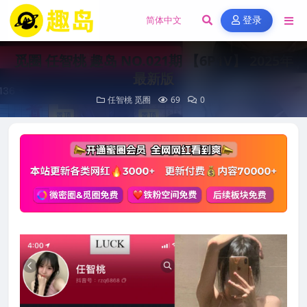
登录
觅圈 任智桃 趣岛 NO.021期 【6P1V】 2025年
最新版
任智桃
觅圈
69
0