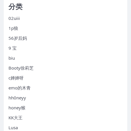
分类
02uiii
1p狼
56岁后妈
9 宝
biu
Booty徐莉芝
c婵婵呀
emo的木青
hh0neyy
honey猴
KK大王
Lusa