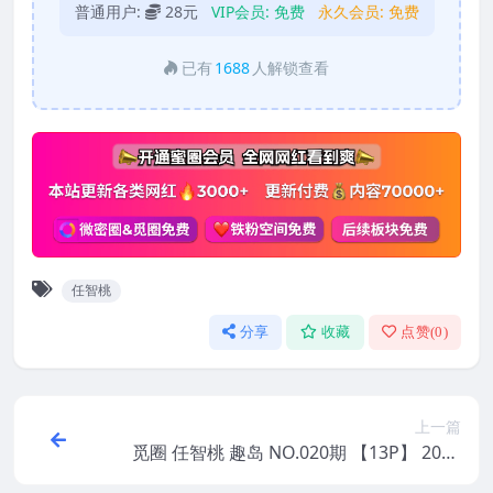
普通用户:
28元
VIP会员:
免费
永久会员:
免费
已有
1688
人解锁查看
任智桃
分享
收藏
点赞(
0
)
上一篇
觅圈 任智桃 趣岛 NO.020期 【13P】 2025
年最新版