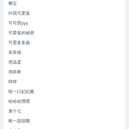
卿宝
叫我可爱嘉
可可西yyy
可爱嘉的秘密
可爱多多扬
呆呆猫
周温柔
周研希
咩咩
咬一口妃妃酱
哈哈哈嘿嘿
唐十七
唯一甜甜圈