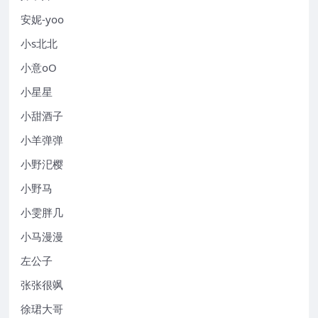
安妮-yoo
小s北北
小意oO
小星星
小甜酒子
小羊弹弹
小野汜樱
小野马
小雯胖几
小马漫漫
左公子
张张很飒
徐珺大哥