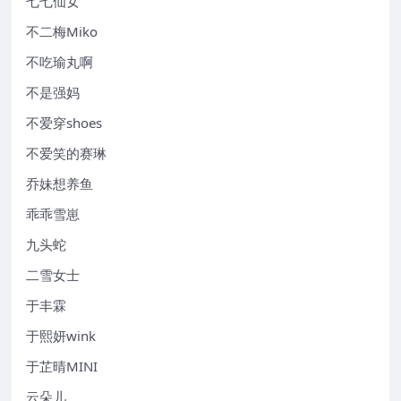
七七仙女
不二梅Miko
不吃瑜丸啊
不是强妈
不爱穿shoes
不爱笑的赛琳
乔妹想养鱼
乖乖雪崽
九头蛇
二雪女士
于丰霖
于熙妍wink
于芷晴MINI
云朵儿