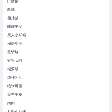
白恬恬
白璃
相扑猫
睡睡平安
磨人小妖精
秘语空间
童锣烧
管管我啦
糊萝啵
纯种阿江
绝米可砸
美羊羊桑
肉肉
肚脐小师妹