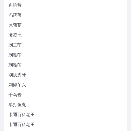
冉昀昔
冯落落
冰葡萄
凌凌七
刘二萌
刘雅萌
刘雅萌
别拔虎牙
剁椒芋头
千岛酱
单打鱼丸
卡通百科老王
卡通百科老王