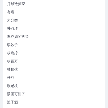
月球造梦家
有喵
未分类
朴羽琦
李亦如的抖音
李妙子
杨晚拧
杨百万
林扣弦
桂芬
欣老板
汤圆可甜了
波子酒