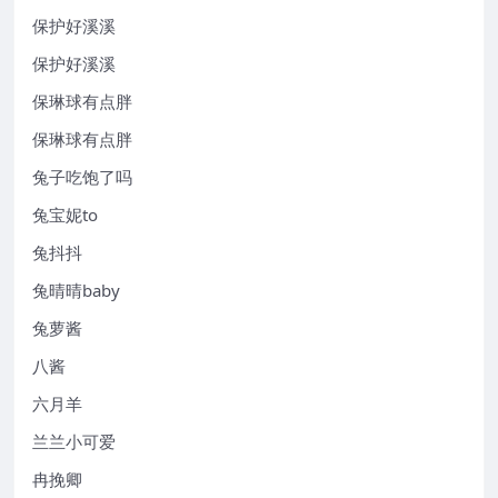
保护好溪溪
保护好溪溪
保琳球有点胖
保琳球有点胖
兔子吃饱了吗
兔宝妮to
兔抖抖
兔晴晴baby
兔萝酱
八酱
六月羊
兰兰小可爱
冉挽卿