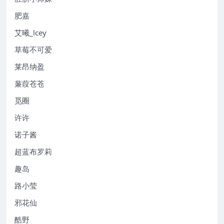
肥嘉
艾曦_lcey
草莓不可爱
莱昂纳盈
蒹葭苍苍
觅圈
许许
诺子酱
超蓝布罗莉
趣岛
路小莹
邪花仙
酷野