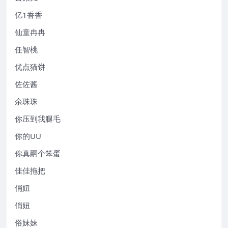
亿1香香
仙童冉冉
任智桃
优点猫饼
佐佐酱
余珠珠
你压到我腿毛
你的UU
你真嗣个笨蛋
佳佳拖把
俏妞
俏妞
俗妹妹