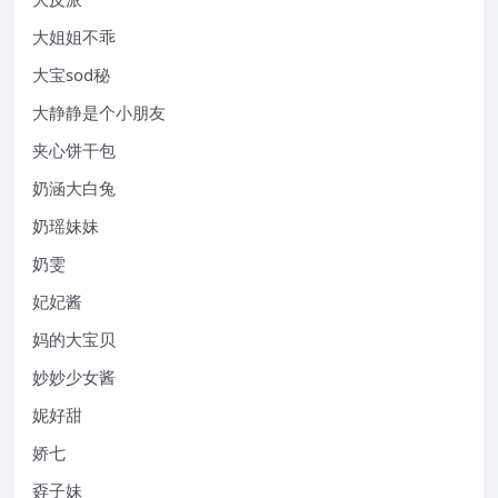
大姐姐不乖
大宝sod秘
大静静是个小朋友
夹心饼干包
奶涵大白兔
奶瑶妹妹
奶雯
妃妃酱
妈的大宝贝
妙妙少女酱
妮好甜
娇七
孬子妹