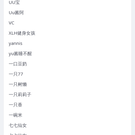
UU宝
Uu酱阿
VC
XLH健身女孩
yannis
yu酱睡不醒
一口豆奶
一只77
一只树懒
一只莉莉子
一只香
一碗米
七七仙女