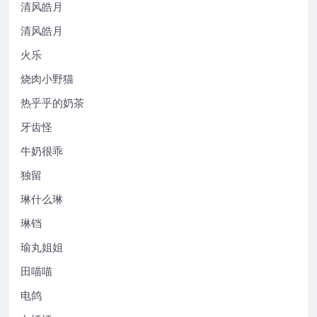
清风皓月
清风皓月
火乐
烧肉小野猫
热乎乎的奶茶
牙齿怪
牛奶很乖
独留
琳什么琳
琳铛
瑜丸姐姐
田喵喵
电鸽