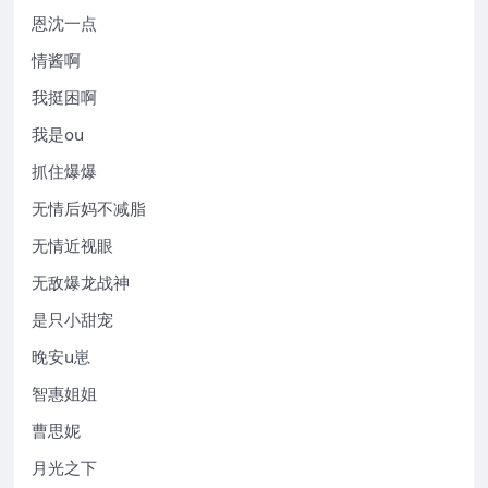
恩沈一点
情酱啊
我挺困啊
我是ou
抓住爆爆
无情后妈不减脂
无情近视眼
无敌爆龙战神
是只小甜宠
晚安u崽
智惠姐姐
曹思妮
月光之下