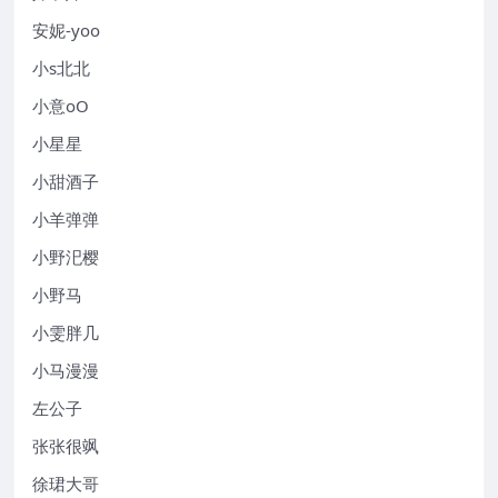
安妮-yoo
小s北北
小意oO
小星星
小甜酒子
小羊弹弹
小野汜樱
小野马
小雯胖几
小马漫漫
左公子
张张很飒
徐珺大哥