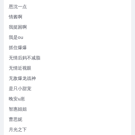
恩沈一点
情酱啊
我挺困啊
我是ou
抓住爆爆
无情后妈不减脂
无情近视眼
无敌爆龙战神
是只小甜宠
晚安u崽
智惠姐姐
曹思妮
月光之下