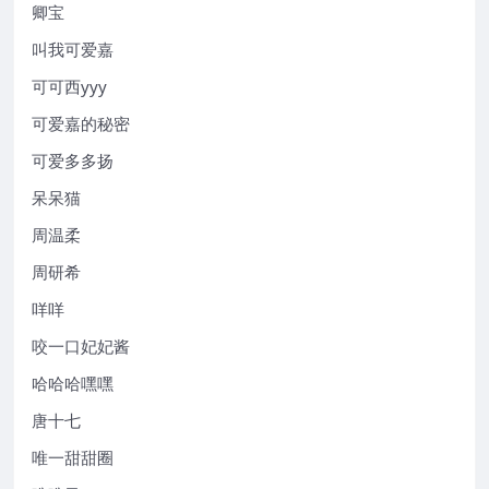
卿宝
叫我可爱嘉
可可西yyy
可爱嘉的秘密
可爱多多扬
呆呆猫
周温柔
周研希
咩咩
咬一口妃妃酱
哈哈哈嘿嘿
唐十七
唯一甜甜圈