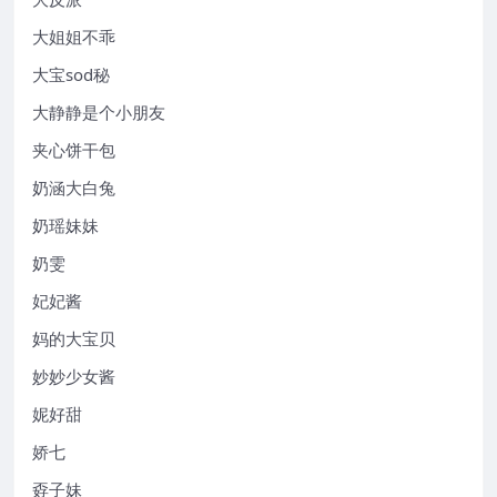
大姐姐不乖
大宝sod秘
大静静是个小朋友
夹心饼干包
奶涵大白兔
奶瑶妹妹
奶雯
妃妃酱
妈的大宝贝
妙妙少女酱
妮好甜
娇七
孬子妹