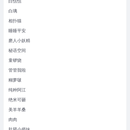
白恬恬
白璃
相扑猫
睡睡平安
磨人小妖精
秘语空间
童锣烧
管管我啦
糊萝啵
纯种阿江
绝米可砸
美羊羊桑
肉肉
肚脐小师妹