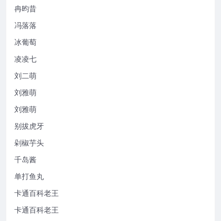
冉昀昔
冯落落
冰葡萄
凌凌七
刘二萌
刘雅萌
刘雅萌
别拔虎牙
剁椒芋头
千岛酱
单打鱼丸
卡通百科老王
卡通百科老王