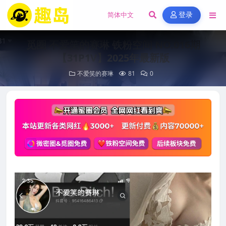
登录
觅圈 不爱笑的赛琳 铁粉空间 NO.016期
【31P1V】2025年最新版
不爱笑的赛琳
81
0