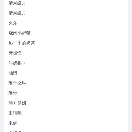
清风皓月
清风皓月
火乐
烧肉小野猫
热乎乎的奶茶
牙齿怪
牛奶很乖
独留
琳什么琳
琳铛
瑜丸姐姐
田喵喵
电鸽