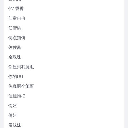
亿1香香
仙童冉冉
任智桃
优点猫饼
佐佐酱
余珠珠
你压到我腿毛
你的UU
你真嗣个笨蛋
佳佳拖把
俏妞
俏妞
俗妹妹