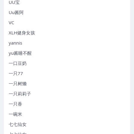
UU宝
Uu酱阿
VC
XLH健身女孩
yannis
yu酱睡不醒
一口豆奶
一只77
一只树懒
一只莉莉子
一只香
一碗米
七七仙女