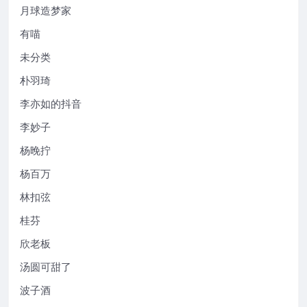
月球造梦家
有喵
未分类
朴羽琦
李亦如的抖音
李妙子
杨晚拧
杨百万
林扣弦
桂芬
欣老板
汤圆可甜了
波子酒