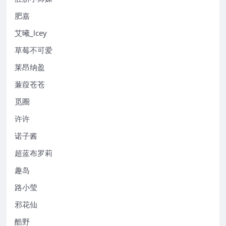
肥嘉
艾曦_lcey
草莓不可爱
莱昂纳盈
蒹葭苍苍
觅圈
许许
诺子酱
超蓝布罗莉
趣岛
路小莹
邪花仙
酷野