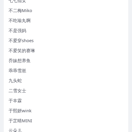
七七仙女
不二梅Miko
不吃瑜丸啊
不是强妈
不爱穿shoes
不爱笑的赛琳
乔妹想养鱼
乖乖雪崽
九头蛇
二雪女士
于丰霖
于熙妍wink
于芷晴MINI
云朵儿