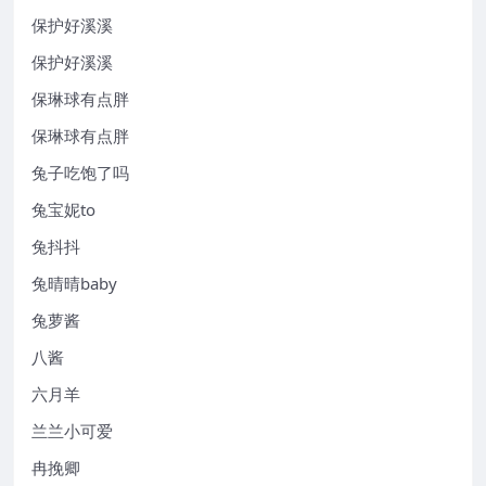
保护好溪溪
保护好溪溪
保琳球有点胖
保琳球有点胖
兔子吃饱了吗
兔宝妮to
兔抖抖
兔晴晴baby
兔萝酱
八酱
六月羊
兰兰小可爱
冉挽卿