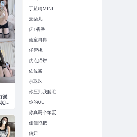
于芷晴MINI
云朵儿
亿1香香
仙童冉冉
任智桃
优点猫饼
佐佐酱
余珠珠
你压到我腿毛
好溪
你的UU
4期
最新版
你真嗣个笨蛋
佳佳拖把
俏妞