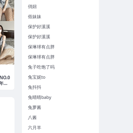
俏妞
俗妹妹
保护好溪溪
保护好溪溪
保琳球有点胖
保琳球有点胖
兔子吃饱了吗
兔宝妮to
NO.0
5年最
兔抖抖
兔晴晴baby
兔萝酱
八酱
六月羊