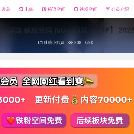
趣岛
电鸽
秘语空间
铁粉空间
会员介绍
小师妹 铁粉空间 NO.003期 【14P】 20
肚脐小师妹
308
0