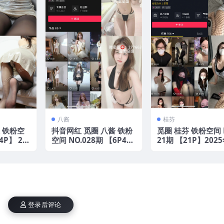
八酱
桂芬
 铁粉空
抖音网红 觅圈 八酱 铁粉
觅圈 桂芬 铁粉空间 
4P】 20
空间 NO.028期 【6P4
21期 【21P】202
V】2025年最新版
新版
登录后评论