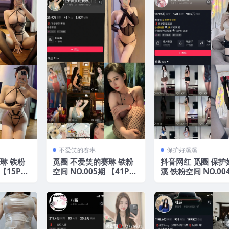
不爱笑的赛琳
保护好溪溪
琳 铁粉
觅圈 不爱笑的赛琳 铁粉
抖音网红 觅圈 保护
 【15P1
空间 NO.005期 【41P13
溪 铁粉空间 NO.00
新版
V】 2025年最新版
【22P】 2025年