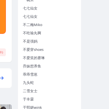
七七仙女
七七仙女
不二梅Miko
不吃瑜丸啊
不是强妈
不爱穿shoes
(
0
)
不爱笑的赛琳
乔妹想养鱼
乖乖雪崽
九头蛇
二雪女士
于丰霖
于熙妍wink