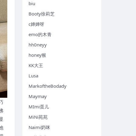
biu
Booty徐莉芝
c婵婵呀
emo的木青
hh0neyy
honey猴
KK大王
Lusa
MarkoftheBodady
Maymay
巧
MImi蛋儿
拂
MiNi苑苑
显
她
Naimi奶咪
细