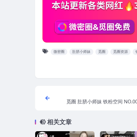
微密圈
肚脐小师妹
觅圈
觅圈资源
觅圈 肚脐小师妹 铁粉空间 NO.00
4V】 202
相关文章