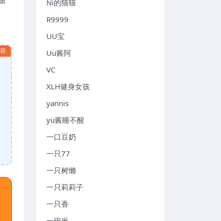
Ni的猫猫
R9999
UU宝
内容
Uu酱阿
VC
XLH健身女孩
yannis
yu酱睡不醒
一口豆奶
一只77
一只树懒
一只莉莉子
一只香
一碗米