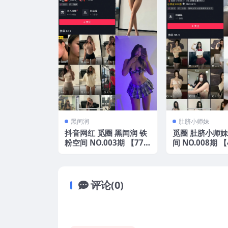
黑闰润
肚脐小师妹
抖音网红 觅圈 黑闰润 铁
觅圈 肚脐小师妹
粉空间 NO.003期 【77
间 NO.008期 【
P】2025年最新资源
25年最新版
评论(0)