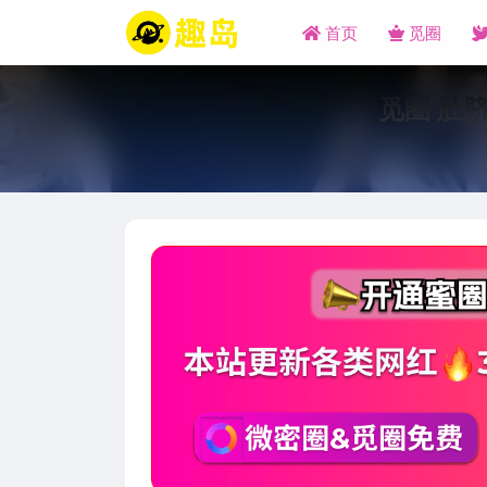
首页
觅圈
觅圈 肚脐