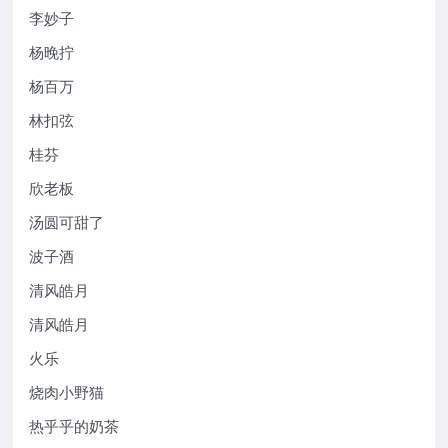
李妙子
杨晚拧
杨百万
林扣弦
桂芬
欣老板
汤圆可甜了
波子酒
清风皓月
清风皓月
火乐
烧肉小野猫
热乎乎的奶茶