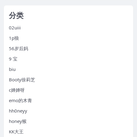
分类
02uiii
1p狼
56岁后妈
9 宝
biu
Booty徐莉芝
c婵婵呀
emo的木青
hh0neyy
honey猴
KK大王