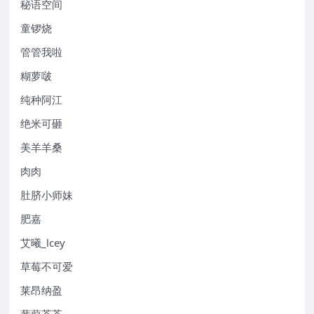
秘语空间
童锣烧
管管我啦
糊萝啵
纯种阿江
绝米可砸
美羊羊桑
肉肉
肚脐小师妹
肥嘉
艾曦_lcey
草莓不可爱
莱昂纳盈
蒹葭苍苍