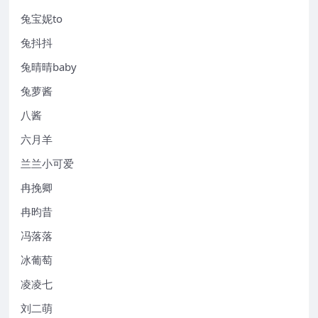
兔宝妮to
兔抖抖
兔晴晴baby
兔萝酱
八酱
六月羊
兰兰小可爱
冉挽卿
冉昀昔
冯落落
冰葡萄
凌凌七
刘二萌