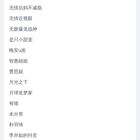
无情后妈不减脂
无情近视眼
无敌爆龙战神
是只小甜宠
晚安u崽
智惠姐姐
曹思妮
月光之下
月球造梦家
有喵
未分类
朴羽琦
李亦如的抖音