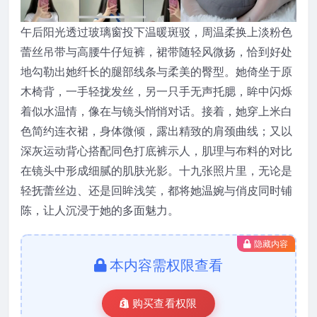
午后阳光透过玻璃窗投下温暖斑驳，周温柔换上淡粉色
蕾丝吊带与高腰牛仔短裤，裙带随轻风微扬，恰到好处
地勾勒出她纤长的腿部线条与柔美的臀型。她倚坐于原
木椅背，一手轻拢发丝，另一只手无声托腮，眸中闪烁
着似水温情，像在与镜头悄悄对话。接着，她穿上米白
色简约连衣裙，身体微倾，露出精致的肩颈曲线；又以
深灰运动背心搭配同色打底裤示人，肌理与布料的对比
在镜头中形成细腻的肌肤光影。十九张照片里，无论是
轻抚蕾丝边、还是回眸浅笑，都将她温婉与俏皮同时铺
陈，让人沉浸于她的多面魅力。
隐藏内容
本内容需权限查看
购买查看权限