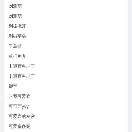
刘雅萌
刘雅萌
别拔虎牙
剁椒芋头
千岛酱
单打鱼丸
卡通百科老王
卡通百科老王
卿宝
叫我可爱嘉
可可西yyy
可爱嘉的秘密
可爱多多扬