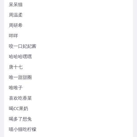
呆呆猫
周温柔
周研希
咩咩
咬一口妃妃酱
哈哈哈嘿嘿
唐十七
唯一甜甜圈
唯唯子
喜欢吃香菜
喝CC果奶
喝多了想兔
喵小猫吃柠檬