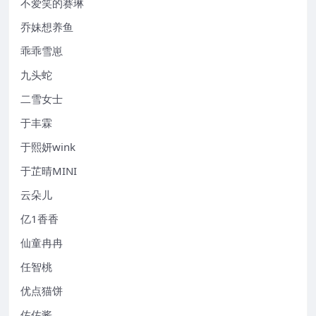
不爱笑的赛琳
乔妹想养鱼
乖乖雪崽
九头蛇
二雪女士
于丰霖
于熙妍wink
于芷晴MINI
云朵儿
亿1香香
仙童冉冉
任智桃
优点猫饼
佐佐酱