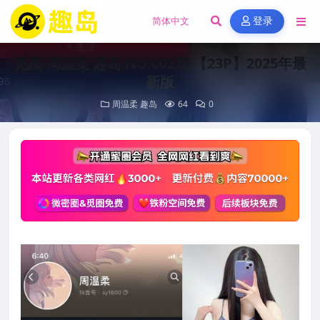
登录
觅圈 周温柔 趣岛 NO.002期 【23P】2025年最
新版
周温柔
趣岛
64
0