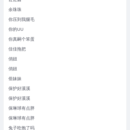
余珠珠
你压到我腿毛
你的UU
你真嗣个笨蛋
佳佳拖把
俏妞
俏妞
俗妹妹
保护好溪溪
保护好溪溪
保琳球有点胖
保琳球有点胖
兔子吃饱了吗