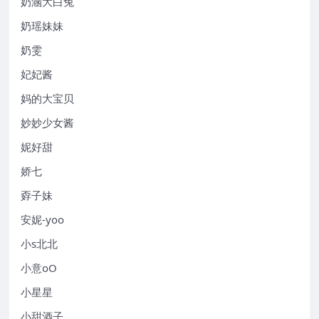
奶涵大白兔
奶瑶妹妹
奶雯
妃妃酱
妈的大宝贝
妙妙少女酱
妮好甜
娇七
孬子妹
安妮-yoo
小s北北
小意oO
小星星
小甜酒子