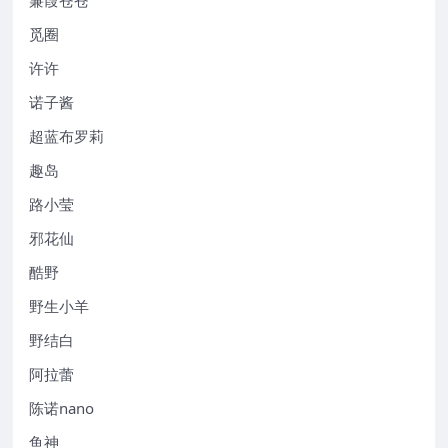
觅圈
许许
诺子酱
超蓝布罗莉
趣岛
路小莹
邪花仙
酷野
野生小羊
野结白
阿拉蕾
陈诺nano
鱼神