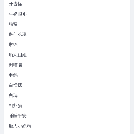
牙齿怪
牛奶很乖
独留
琳什么琳
琳铛
瑜丸姐姐
田喵喵
电鸽
白恬恬
白璃
相扑猫
睡睡平安
磨人小妖精