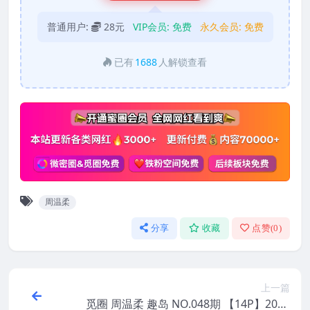
普通用户:
28元
VIP会员:
免费
永久会员:
免费
已有
1688
人解锁查看
周温柔
分享
收藏
点赞(
0
)
上一篇
觅圈 周温柔 趣岛 NO.048期 【14P】2025