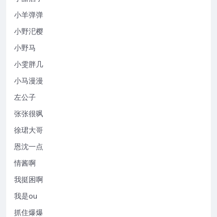
小羊弹弹
小野汜樱
小野马
小雯胖几
小马漫漫
左公子
张张很飒
徐珺大哥
恩沈一点
情酱啊
我挺困啊
我是ou
抓住爆爆