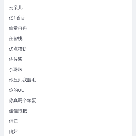
云朵儿
亿1香香
仙童冉冉
任智桃
优点猫饼
佐佐酱
余珠珠
你压到我腿毛
你的UU
你真嗣个笨蛋
佳佳拖把
俏妞
俏妞