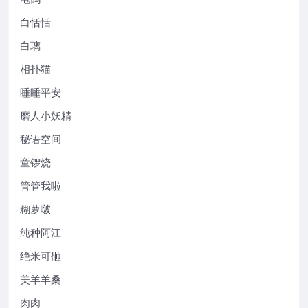
白恬恬
白璃
相扑猫
睡睡平安
磨人小妖精
秘语空间
童锣烧
管管我啦
糊萝啵
纯种阿江
绝米可砸
美羊羊桑
肉肉