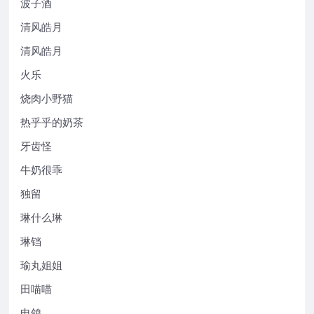
波子酒
清风皓月
清风皓月
火乐
烧肉小野猫
热乎乎的奶茶
牙齿怪
牛奶很乖
独留
琳什么琳
琳铛
瑜丸姐姐
田喵喵
电鸽