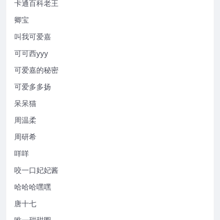
卡通百科老王
卿宝
叫我可爱嘉
可可西yyy
可爱嘉的秘密
可爱多多扬
呆呆猫
周温柔
周研希
咩咩
咬一口妃妃酱
哈哈哈嘿嘿
唐十七
唯一甜甜圈