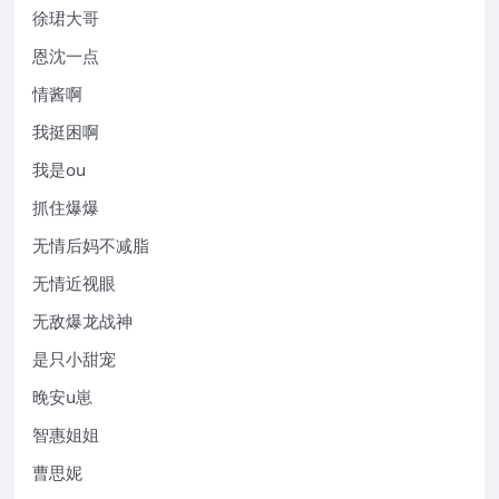
徐珺大哥
恩沈一点
情酱啊
我挺困啊
我是ou
抓住爆爆
无情后妈不减脂
无情近视眼
无敌爆龙战神
是只小甜宠
晚安u崽
智惠姐姐
曹思妮