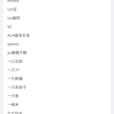
R9999
UU宝
Uu酱阿
VC
XLH健身女孩
yannis
yu酱睡不醒
一口豆奶
一只77
一只树懒
一只莉莉子
一只香
一碗米
七七仙女