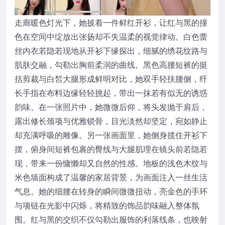
走廊暖色灯光下，她披着一件鲜红开衫，让红与黑的撞
色在空间中绽放出张扬却不失温柔的视觉律动。白色蕾
丝内衣若隐若现地从开衫下缘探出，细腻的绣花纹路与
肌肤交融，勾勒出胸前柔润的曲线。黑色高腰短裤的挺
括剪裁与白皙大腿形成鲜明对比，她双手轻扶腰侧，纤
长手指在布料边缘轻轻挑起，带出一抹若有似无的诱惑
韵味。在一张照片中，她微微后仰，将头发抛于肩后，
露出修长颈项与优雅锁骨，目光淡然却坚定，宛如静止
却充满呼吸的雕像。另一张画面里，她侧身揽住开衫下
摆，俯身间短裤包裹的臀线与大腿肌理在镜头前若隐若
现，带来一份慵懒却又自然的性感。地板的浅色木纹与
米色墙面构成了温馨的家居背景，为画面注入一丝生活
气息。她的细腰在转身的瞬间微微扭动，亮金色的手环
与项链在光影中闪烁，将精致的饰品韵味融入整体氛
围。红与黑的交织不仅勾勒出服饰的利落线条，也映射