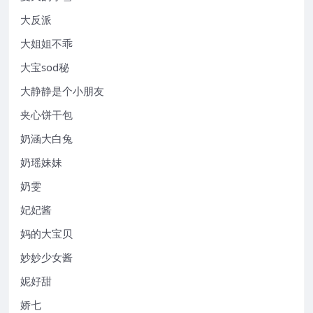
大反派
大姐姐不乖
大宝sod秘
大静静是个小朋友
夹心饼干包
奶涵大白兔
奶瑶妹妹
奶雯
妃妃酱
妈的大宝贝
妙妙少女酱
妮好甜
娇七