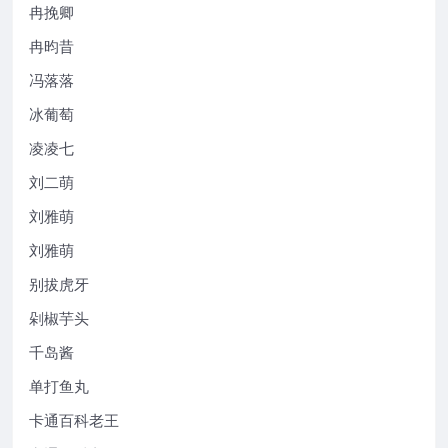
冉挽卿
冉昀昔
冯落落
冰葡萄
凌凌七
刘二萌
刘雅萌
刘雅萌
别拔虎牙
剁椒芋头
千岛酱
单打鱼丸
卡通百科老王