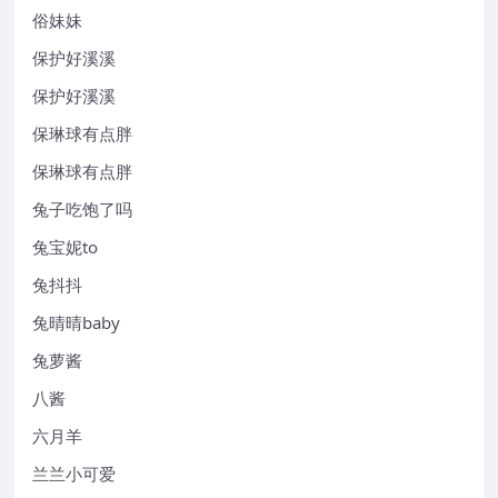
俗妹妹
保护好溪溪
保护好溪溪
保琳球有点胖
保琳球有点胖
兔子吃饱了吗
兔宝妮to
兔抖抖
兔晴晴baby
兔萝酱
八酱
六月羊
兰兰小可爱