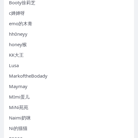
Booty徐莉芝
c婵婵呀
emo的木青
hh0neyy
honey猴
KK大王
Lusa
MarkoftheBodady
Maymay
MImi蛋儿
MiNi苑苑
Naimi奶咪
Ni的猫猫