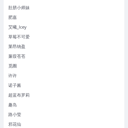
肚脐小师妹
肥嘉
艾曦_lcey
草莓不可爱
莱昂纳盈
蒹葭苍苍
觅圈
许许
诺子酱
超蓝布罗莉
趣岛
路小莹
邪花仙