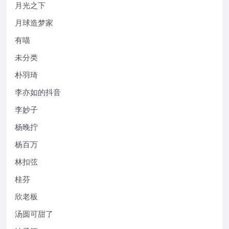
月光之下
月球造梦家
有喵
未分类
朴羽琦
李亦如的抖音
李妙子
杨晚拧
杨百万
林扣弦
桂芬
欣老板
汤圆可甜了