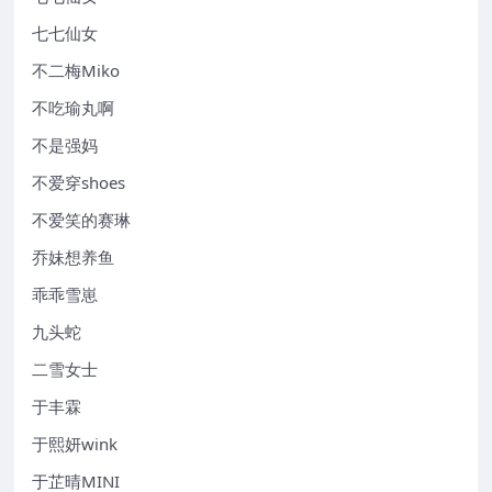
七七仙女
不二梅Miko
不吃瑜丸啊
不是强妈
不爱穿shoes
不爱笑的赛琳
乔妹想养鱼
乖乖雪崽
九头蛇
二雪女士
于丰霖
于熙妍wink
于芷晴MINI