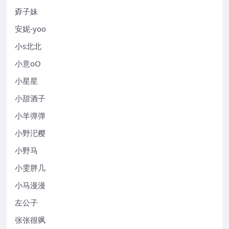
孬子妹
安妮-yoo
小s北北
小意oO
小星星
小甜酒子
小羊弹弹
小野汜樱
小野马
小雯胖几
小马漫漫
左公子
张张很飒