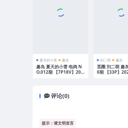
夏天的小雪
趣岛
刘二萌
趣岛
趣岛 夏天的小雪 电鸽 N
觅圈 刘二萌 趣岛 
O.012期 【7P18V】202
0期 【33P】2
5年最新更新
版
评论(0)
提示：请文明发言