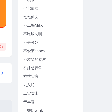
七七仙女
七七仙女
不二梅Miko
不吃瑜丸啊
不是强妈
(
0
)
不爱穿shoes
不爱笑的赛琳
乔妹想养鱼
乖乖雪崽
九头蛇
二雪女士
于丰霖
于熙妍wink