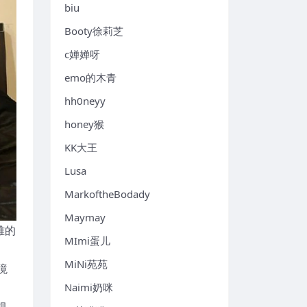
biu
Booty徐莉芝
c婵婵呀
emo的木青
hh0neyy
honey猴
KK大王
Lusa
MarkoftheBodady
Maymay
雅的
MImi蛋儿
MiNi苑苑
境
Naimi奶咪
视