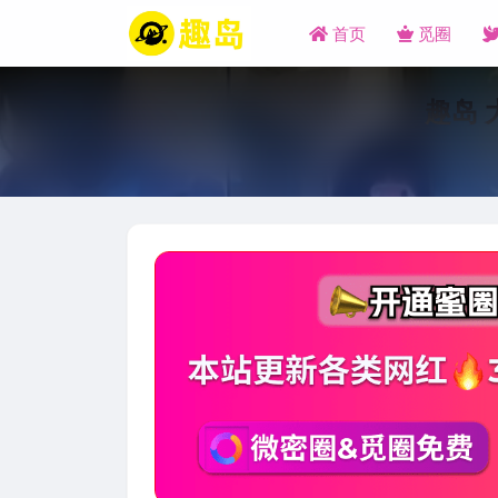
首页
觅圈
趣岛 