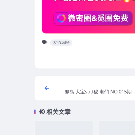
大宝sod秘
趣岛 大宝sod秘 电鸽 NO.015期 
02
相关文章