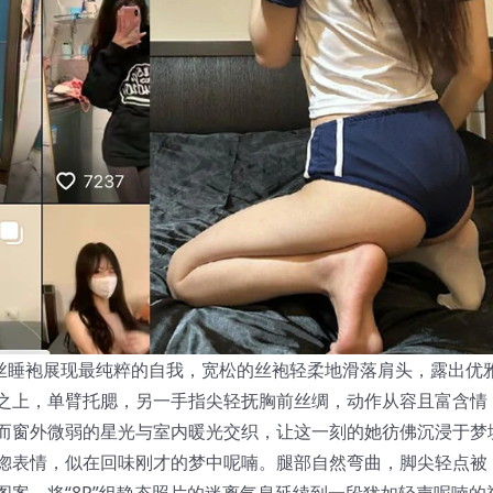
真丝睡袍展现最纯粹的自我，宽松的丝袍轻柔地滑落肩头，露出优
之上，单臂托腮，另一手指尖轻抚胸前丝绸，动作从容且富含情
而窗外微弱的星光与室内暖光交织，让这一刻的她彷佛沉浸于梦
惚表情，似在回味刚才的梦中呢喃。腿部自然弯曲，脚尖轻点被
案，将“8P”组静态照片的迷离气息延续到一段犹如轻声呢喃的