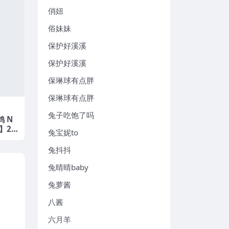
俏妞
俗妹妹
保护好溪溪
保护好溪溪
保琳球有点胖
保琳球有点胖
兔子吃饱了吗
鸽 N
V】20
兔宝妮to
兔抖抖
兔晴晴baby
兔萝酱
八酱
六月羊