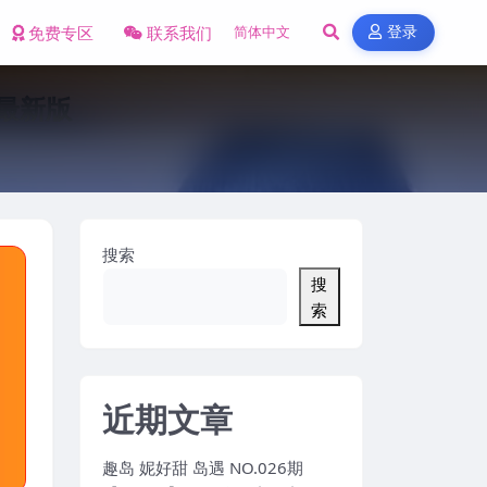
免费专区
联系我们
登录
年最新版
搜索
搜
索
近期文章
趣岛 妮好甜 岛遇 NO.026期