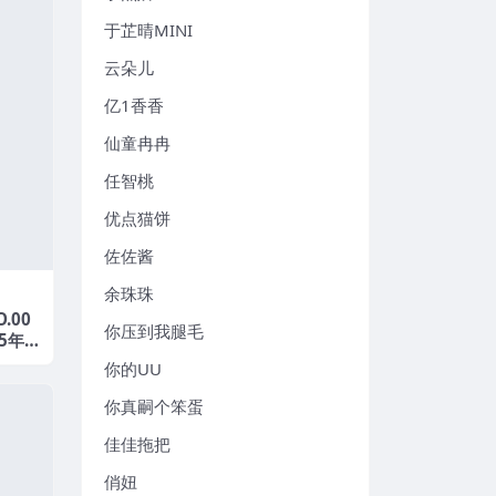
于芷晴MINI
云朵儿
亿1香香
仙童冉冉
任智桃
优点猫饼
佐佐酱
余珠珠
.00
你压到我腿毛
25年
你的UU
你真嗣个笨蛋
佳佳拖把
俏妞