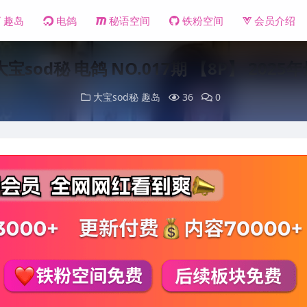
趣岛
电鸽
秘语空间
铁粉空间
会员介绍
大宝sod秘 电鸽 NO.017期 【8P】 2025
大宝sod秘
趣岛
36
0