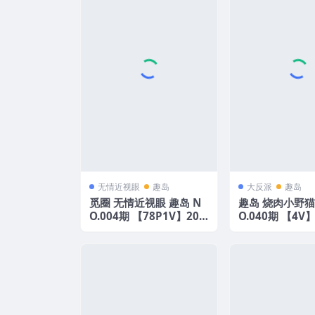
无情近视眼
趣岛
大反派
趣岛
觅圈 无情近视眼 趣岛 N
趣岛 烧肉小野猫
O.004期 【78P1V】202
O.040期 【4V
5年最新版
最新更新