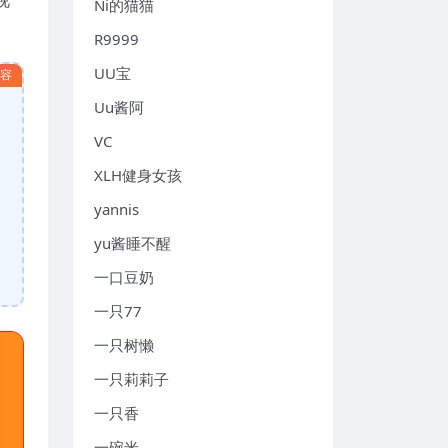
Ni的猫猫
R9999
UU宝
内容
Uu酱阿
VC
XLH健身女孩
yannis
yu酱睡不醒
一口豆奶
一只77
一只树懒
一只莉莉子
一只香
一碗米