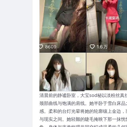
清晨前的静谧卧室，大宝sod秘以淡粉丝
颈部曲线与饱满的肩线。她半卧于雪白床品
感。柔和的台灯光晕将她的轮廓镶上金边，
与现实之间。她轻颤的睫毛掩映下那一抹恍
角，身体与床单纹理共同交织成温柔的几何图