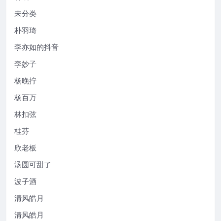
未分类
朴羽琦
李亦如的抖音
李妙子
杨晚拧
杨百万
林扣弦
桂芬
欣老板
汤圆可甜了
波子酒
清风皓月
清风皓月