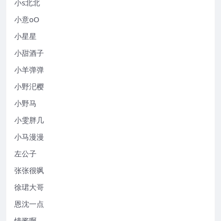
小s北北
小意oO
小星星
小甜酒子
小羊弹弹
小野汜樱
小野马
小雯胖几
小马漫漫
左公子
张张很飒
徐珺大哥
恩沈一点
情酱啊