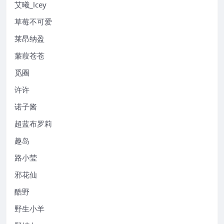
艾曦_lcey
草莓不可爱
莱昂纳盈
蒹葭苍苍
觅圈
许许
诺子酱
超蓝布罗莉
趣岛
路小莹
邪花仙
酷野
野生小羊