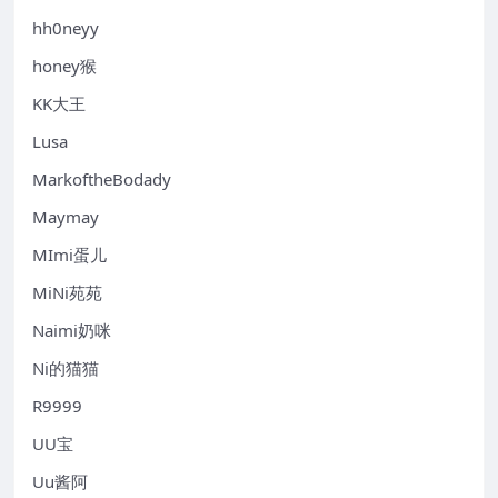
hh0neyy
honey猴
KK大王
Lusa
MarkoftheBodady
Maymay
MImi蛋儿
MiNi苑苑
Naimi奶咪
Ni的猫猫
R9999
UU宝
Uu酱阿