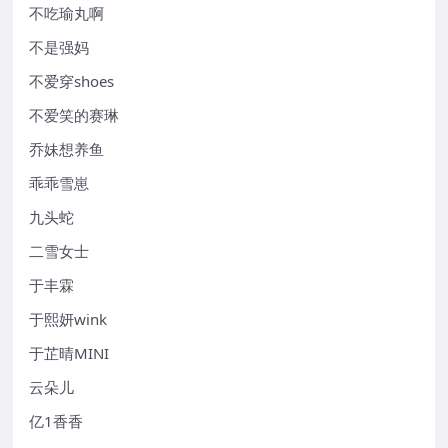
不吃瑜丸啊
不是强妈
不爱穿shoes
不爱笑的赛琳
乔妹想养鱼
乖乖雪崽
九头蛇
二雪女士
于丰霖
于熙妍wink
于芷晴MINI
云朵儿
亿1香香