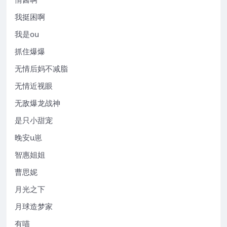
我挺困啊
我是ou
抓住爆爆
无情后妈不减脂
无情近视眼
无敌爆龙战神
是只小甜宠
晚安u崽
智惠姐姐
曹思妮
月光之下
月球造梦家
有喵