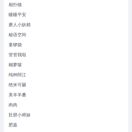
相扑猫
睡睡平安
磨人小妖精
秘语空间
童锣烧
管管我啦
糊萝啵
纯种阿江
绝米可砸
美羊羊桑
肉肉
肚脐小师妹
肥嘉