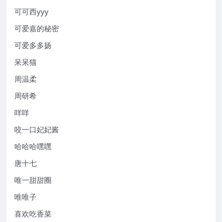
可可西yyy
可爱嘉的秘密
可爱多多扬
呆呆猫
周温柔
周研希
咩咩
咬一口妃妃酱
哈哈哈嘿嘿
唐十七
唯一甜甜圈
唯唯子
喜欢吃香菜