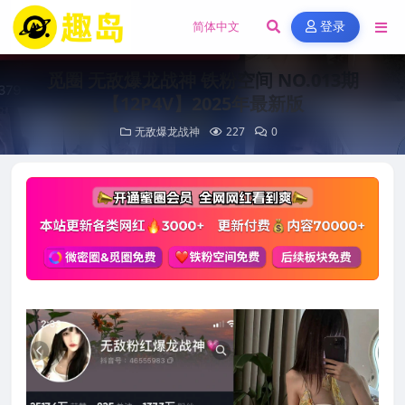
登录
觅圈 无敌爆龙战神 铁粉空间 NO.013期
【12P4V】2025年最新版
无敌爆龙战神
227
0