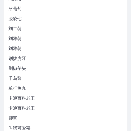
冰葡萄
凌凌七
刘二萌
刘雅萌
刘雅萌
别拔虎牙
剁椒芋头
千岛酱
单打鱼丸
卡通百科老王
卡通百科老王
卿宝
叫我可爱嘉