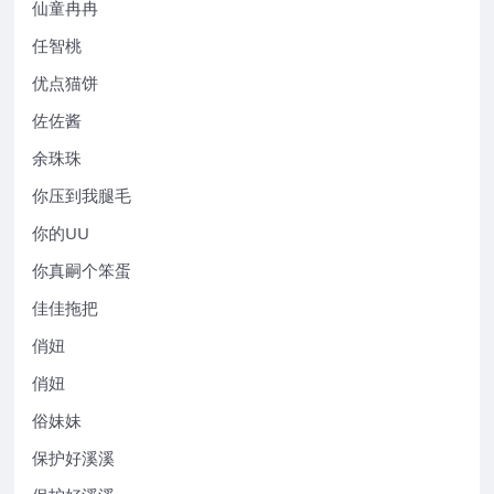
仙童冉冉
任智桃
优点猫饼
佐佐酱
余珠珠
你压到我腿毛
你的UU
你真嗣个笨蛋
佳佳拖把
俏妞
俏妞
俗妹妹
保护好溪溪