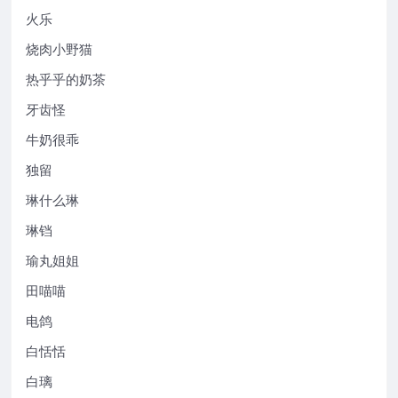
火乐
烧肉小野猫
热乎乎的奶茶
牙齿怪
牛奶很乖
独留
琳什么琳
琳铛
瑜丸姐姐
田喵喵
电鸽
白恬恬
白璃