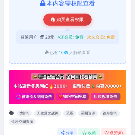
本内容需权限查看
购买查看权限
普通用户:
28元
VIP会员:
免费
永久会员:
免费
已有
1689
人解锁查看
tf空间
无敌爆龙战神
觅圈
觅圈资源
铁粉空间
铁粉空间资源
分享
收藏
点赞(
0
)