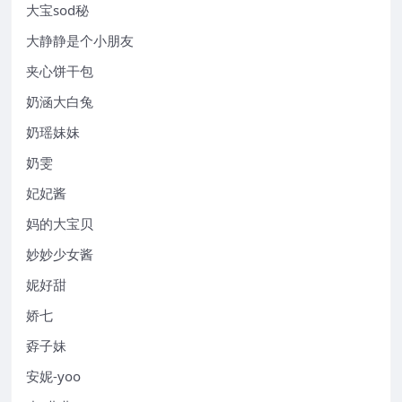
大宝sod秘
大静静是个小朋友
夹心饼干包
奶涵大白兔
奶瑶妹妹
奶雯
妃妃酱
妈的大宝贝
妙妙少女酱
妮好甜
娇七
孬子妹
安妮-yoo