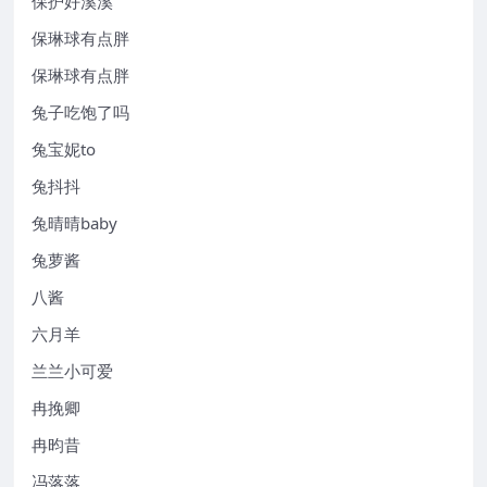
保护好溪溪
保琳球有点胖
保琳球有点胖
兔子吃饱了吗
兔宝妮to
兔抖抖
兔晴晴baby
兔萝酱
八酱
六月羊
兰兰小可爱
冉挽卿
冉昀昔
冯落落