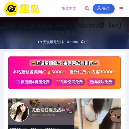
登录
觅圈 无敌爆龙战神 铁粉空间 NO.017期 【6V】
2025年最新版
无敌爆龙战神
206
0