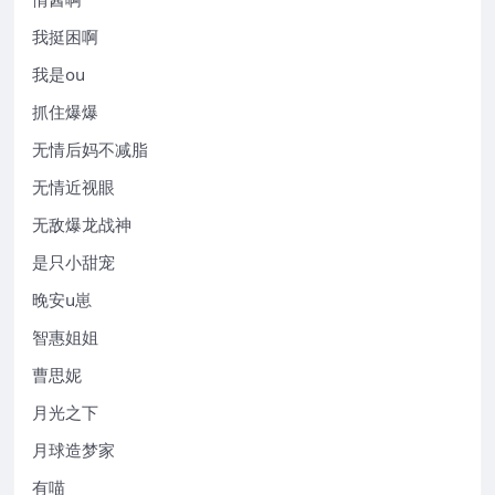
我挺困啊
我是ou
抓住爆爆
无情后妈不减脂
无情近视眼
无敌爆龙战神
是只小甜宠
晚安u崽
智惠姐姐
曹思妮
月光之下
月球造梦家
有喵