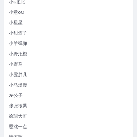
小s北北
小意oO
小星星
小甜酒子
小羊弹弹
小野汜樱
小野马
小雯胖几
小马漫漫
左公子
张张很飒
徐珺大哥
恩沈一点
情酱啊