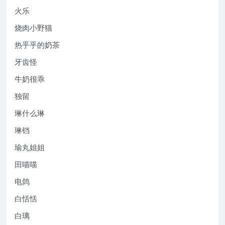
火乐
烧肉小野猫
热乎乎的奶茶
牙齿怪
牛奶很乖
独留
琳什么琳
琳铛
瑜丸姐姐
田喵喵
电鸽
白恬恬
白璃