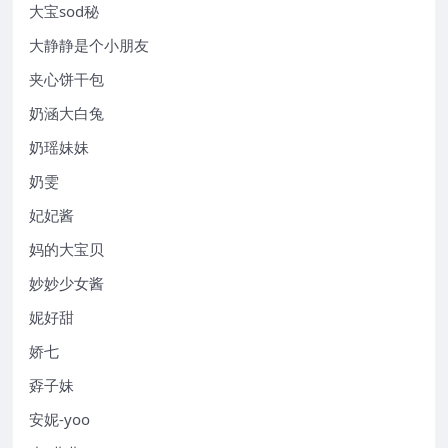
大宝sod秘
大静静是个小朋友
夹心饼干包
奶涵大白兔
奶瑶妹妹
奶雯
妃妃酱
妈的大宝贝
妙妙少女酱
妮好甜
娇七
孬子妹
安妮-yoo