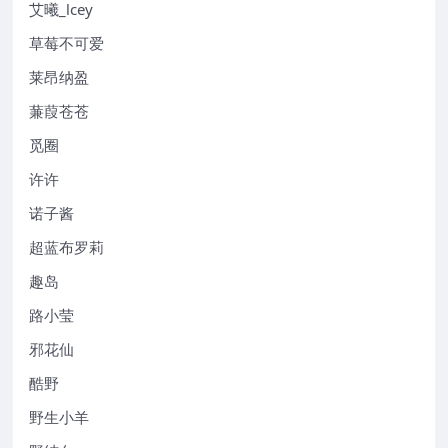
艾曦_lcey
草莓不可爱
莱昂纳盈
蒹葭苍苍
觅圈
许许
诺子酱
超蓝布罗莉
趣岛
路小莹
邪花仙
酷野
野生小羊