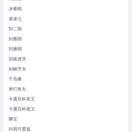
冰葡萄
凌凌七
刘二萌
刘雅萌
刘雅萌
别拔虎牙
剁椒芋头
千岛酱
单打鱼丸
卡通百科老王
卡通百科老王
卿宝
叫我可爱嘉