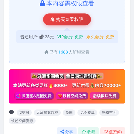
本内容需权限查看
购买查看权限
普通用户:
28元
VIP会员:
免费
永久会员:
免费
已有
1688
人解锁查看
tf空间
无敌爆龙战神
觅圈
觅圈资源
铁粉空间
铁粉空间资源
分享
收藏
点赞(
0
)