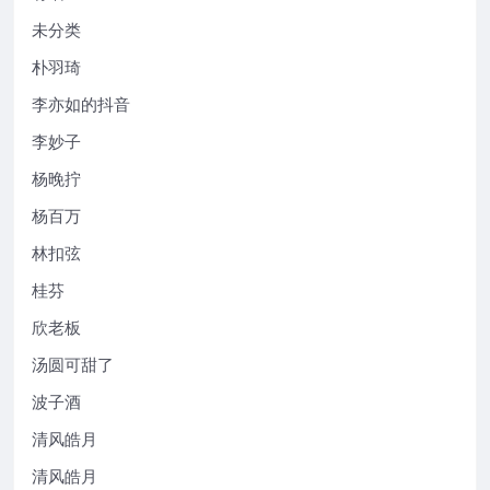
未分类
朴羽琦
李亦如的抖音
李妙子
杨晚拧
杨百万
林扣弦
桂芬
欣老板
汤圆可甜了
波子酒
清风皓月
清风皓月