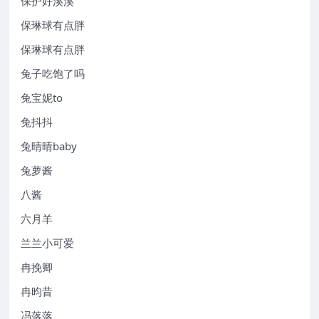
保护好溪溪
保琳球有点胖
保琳球有点胖
兔子吃饱了吗
兔宝妮to
兔抖抖
兔晴晴baby
兔萝酱
八酱
六月羊
兰兰小可爱
冉挽卿
冉昀昔
冯落落