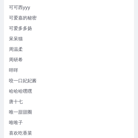
可可西yyy
可爱嘉的秘密
可爱多多扬
呆呆猫
周温柔
周研希
咩咩
咬一口妃妃酱
哈哈哈嘿嘿
唐十七
唯一甜甜圈
唯唯子
喜欢吃香菜