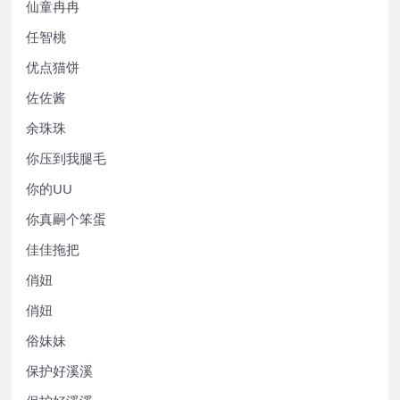
仙童冉冉
任智桃
优点猫饼
佐佐酱
余珠珠
你压到我腿毛
你的UU
你真嗣个笨蛋
佳佳拖把
俏妞
俏妞
俗妹妹
保护好溪溪