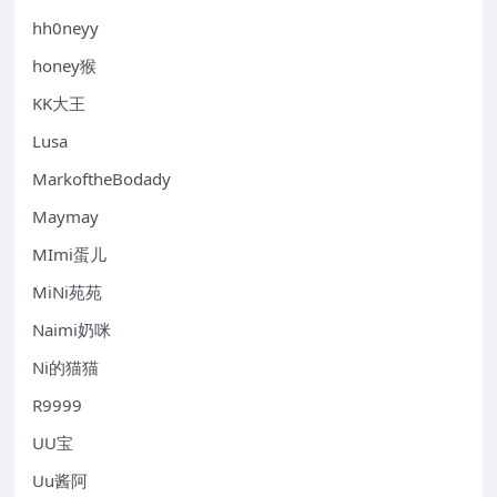
hh0neyy
honey猴
KK大王
Lusa
MarkoftheBodady
Maymay
MImi蛋儿
MiNi苑苑
Naimi奶咪
Ni的猫猫
R9999
UU宝
Uu酱阿