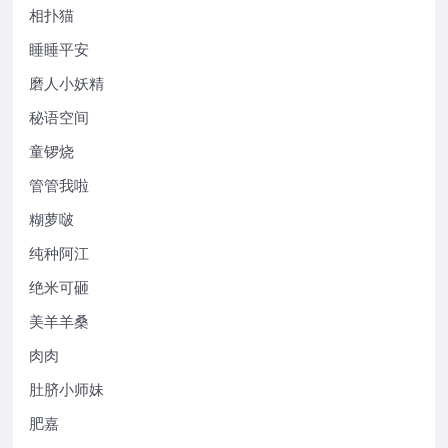
相扑猫
睡睡平安
磨人小妖精
秘语空间
童锣烧
管管我啦
糊萝啵
纯种阿江
绝米可砸
美羊羊桑
肉肉
肚脐小师妹
肥嘉