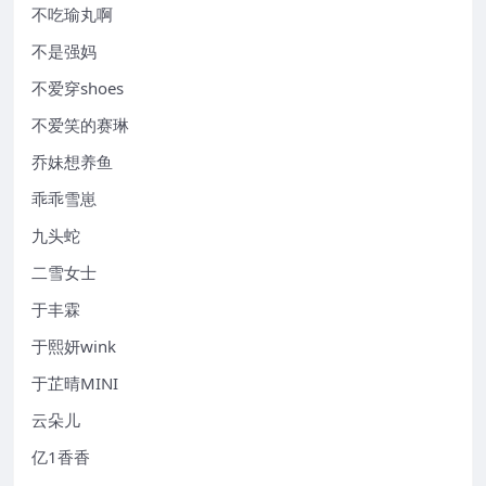
不吃瑜丸啊
不是强妈
不爱穿shoes
不爱笑的赛琳
乔妹想养鱼
乖乖雪崽
九头蛇
二雪女士
于丰霖
于熙妍wink
于芷晴MINI
云朵儿
亿1香香