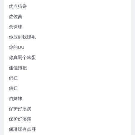
优点猫饼
佐佐酱
余珠珠
你压到我腿毛
你的UU
你真嗣个笨蛋
佳佳拖把
俏妞
俏妞
俗妹妹
保护好溪溪
保护好溪溪
保琳球有点胖