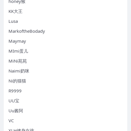
honey猴
KK大王
Lusa
MarkoftheBodady
Maymay
MImi蛋儿
MiNi苑苑
Naimi奶咪
Ni的猫猫
R9999
UU宝
Uu酱阿
VC
XLH健身女孩