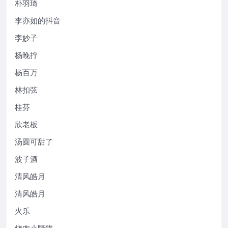
朴羽琦
李亦如的抖音
李妙子
杨晚拧
杨百万
林扣弦
桂芬
欣老板
汤圆可甜了
波子酒
清风皓月
清风皓月
火乐
烧肉小野猫