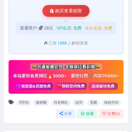
购买查看权限
普通用户:
28元
VIP会员:
免费
永久会员:
免费
已有
1688
人解锁查看
tf空间
微密圈
抖音网红
桂芬
觅圈
铁粉空间
分享
收藏
点赞(
0
)