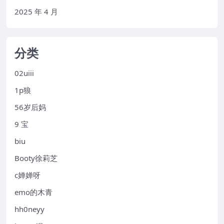
2025 年 4 月
分类
02uiii
1p狼
56岁后妈
9 宝
biu
Booty徐莉芝
c婵婵呀
emo的木青
hh0neyy