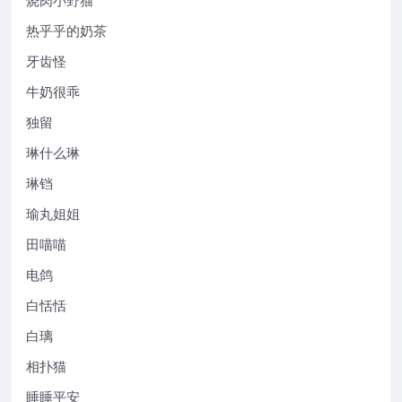
热乎乎的奶茶
牙齿怪
牛奶很乖
独留
琳什么琳
琳铛
瑜丸姐姐
田喵喵
电鸽
白恬恬
白璃
相扑猫
睡睡平安