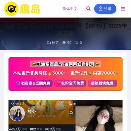
登录
觅圈 桂芬 铁粉空间 NO.029期 【8P1V】2025年
最新版
桂芬
90
0