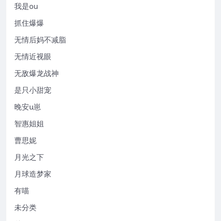
我是ou
抓住爆爆
无情后妈不减脂
无情近视眼
无敌爆龙战神
是只小甜宠
晚安u崽
智惠姐姐
曹思妮
月光之下
月球造梦家
有喵
未分类