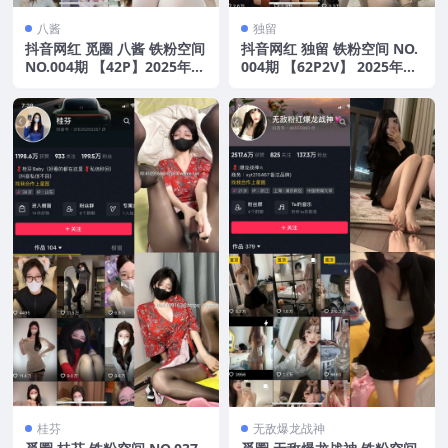
八酱
独留
抖音网红 觅圈 八酱 铁粉空间
抖音网红 独留 铁粉空间 NO.
NO.004期 【42P】2025年最
004期 【62P2V】 2025年最
新版
新版
桂芬
无敌爆龙战神