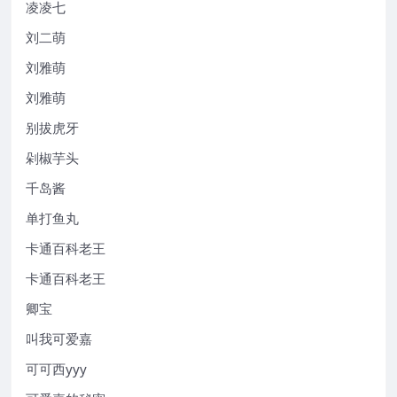
凌凌七
刘二萌
刘雅萌
刘雅萌
别拔虎牙
剁椒芋头
千岛酱
单打鱼丸
卡通百科老王
卡通百科老王
卿宝
叫我可爱嘉
可可西yyy