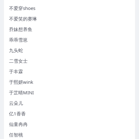
不爱穿shoes
不爱笑的赛琳
乔妹想养鱼
乖乖雪崽
九头蛇
二雪女士
于丰霖
于熙妍wink
于芷晴MINI
云朵儿
亿1香香
仙童冉冉
任智桃