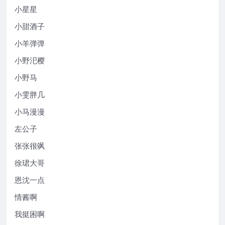
小星星
小甜酒子
小羊弹弹
小野汜樱
小野马
小雯胖几
小马漫漫
左公子
张张很飒
徐珺大哥
恩沈一点
情酱啊
我挺困啊