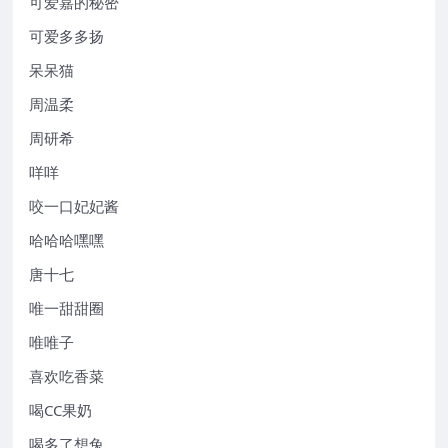
可爱嘉的秘密
可爱多多扬
呆呆猫
周温柔
周研希
咩咩
咬一口妃妃酱
哈哈哈嘿嘿
唐十七
唯一甜甜圈
唯唯子
喜欢吃香菜
喝CC果奶
喝多了想兔