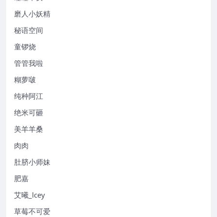
磨人小妖精
秘语空间
童锣烧
管管我啦
糊萝啵
纯种阿江
绝米可砸
美羊羊桑
肉肉
肚脐小师妹
肥嘉
艾曦_lcey
草莓不可爱