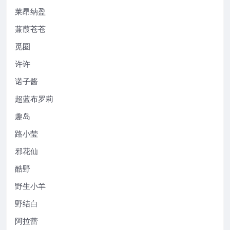
莱昂纳盈
蒹葭苍苍
觅圈
许许
诺子酱
超蓝布罗莉
趣岛
路小莹
邪花仙
酷野
野生小羊
野结白
阿拉蕾