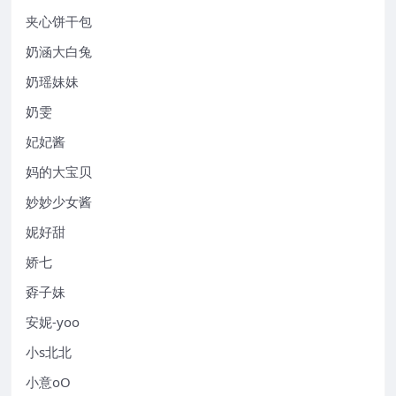
夹心饼干包
奶涵大白兔
奶瑶妹妹
奶雯
妃妃酱
妈的大宝贝
妙妙少女酱
妮好甜
娇七
孬子妹
安妮-yoo
小s北北
小意oO