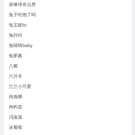
保琳球有点胖
兔子吃饱了吗
兔宝妮to
兔抖抖
兔晴晴baby
兔萝酱
八酱
六月羊
兰兰小可爱
冉挽卿
冉昀昔
冯落落
冰葡萄