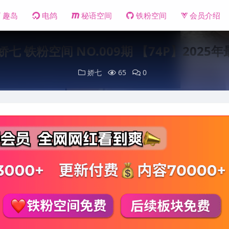
趣岛
电鸽
秘语空间
铁粉空间
会员介绍
娇七 铁粉空间 NO.009期 【74P】2025
娇七
65
0