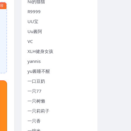
Ni的猫猫
内容
R9999
UU宝
Uu酱阿
VC
XLH健身女孩
yannis
yu酱睡不醒
一口豆奶
一只77
一只树懒
一只莉莉子
一只香
一碗米