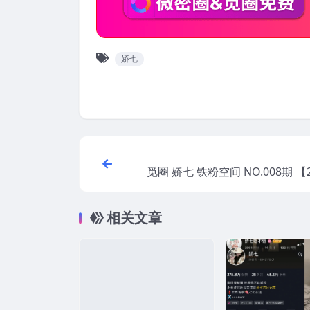
娇七
觅圈 娇七 铁粉空间 NO.008期 【
2
相关文章