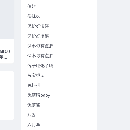
俏妞
俗妹妹
保护好溪溪
保护好溪溪
保琳球有点胖
NO.0
保琳球有点胖
5年最
兔子吃饱了吗
兔宝妮to
兔抖抖
兔晴晴baby
兔萝酱
八酱
六月羊