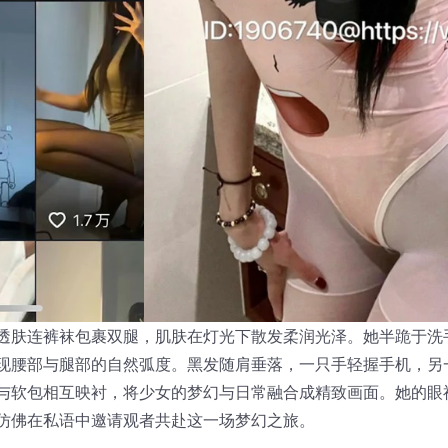
透肤连裤袜包裹双腿，肌肤在灯光下散发柔润光泽。她半跪于洗
现腰部与腿部的自然弧度。黑发随肩垂落，一只手轻握手机，另
与软包相互映衬，将少女的梦幻与日常融合成精致画面。她的眼
仿佛在私语中邀请观者共赴这一场梦幻之旅。