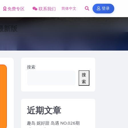
免费专区
联系我们
登录
年最新版
搜索
搜
索
近期文章
趣岛 妮好甜 岛遇 NO.026期