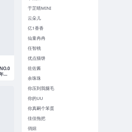
于芷晴MINI
云朵儿
亿1香香
仙童冉冉
任智桃
优点猫饼
佐佐酱
NO.0
5年最
余珠珠
你压到我腿毛
你的UU
你真嗣个笨蛋
佳佳拖把
俏妞