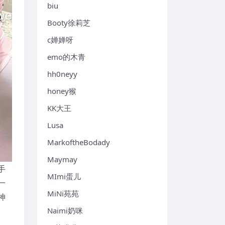
biu
Booty徐莉芝
c婵婵呀
emo的木青
hh0neyy
honey猴
KK大王
Lusa
MarkoftheBodady
Maymay
手
MImi蛋儿
一
MiNi苑苑
神
Naimi奶咪