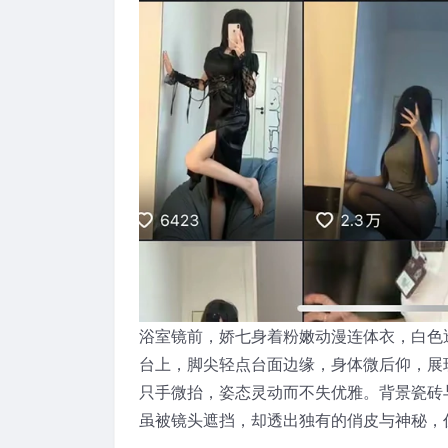
浴室镜前，娇七身着粉嫩动漫连体衣，白色
台上，脚尖轻点台面边缘，身体微后仰，展
只手微抬，姿态灵动而不失优雅。背景瓷砖
虽被镜头遮挡，却透出独有的俏皮与神秘，