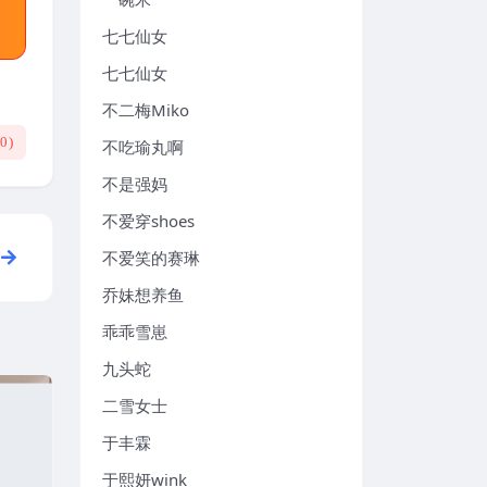
七七仙女
七七仙女
不二梅Miko
(
0
)
不吃瑜丸啊
不是强妈
不爱穿shoes
不爱笑的赛琳
乔妹想养鱼
乖乖雪崽
九头蛇
二雪女士
于丰霖
于熙妍wink