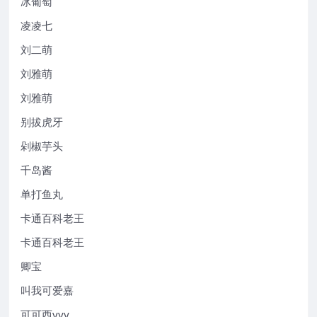
冰葡萄
凌凌七
刘二萌
刘雅萌
刘雅萌
别拔虎牙
剁椒芋头
千岛酱
单打鱼丸
卡通百科老王
卡通百科老王
卿宝
叫我可爱嘉
可可西yyy