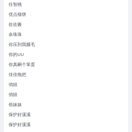
任智桃
优点猫饼
佐佐酱
余珠珠
你压到我腿毛
你的UU
你真嗣个笨蛋
佳佳拖把
俏妞
俏妞
俗妹妹
保护好溪溪
保护好溪溪