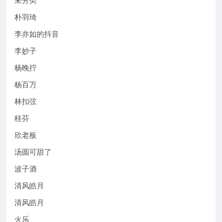
朴羽琦
李亦如的抖音
李妙子
杨晚拧
杨百万
林扣弦
桂芬
欣老板
汤圆可甜了
波子酒
清风皓月
清风皓月
火乐