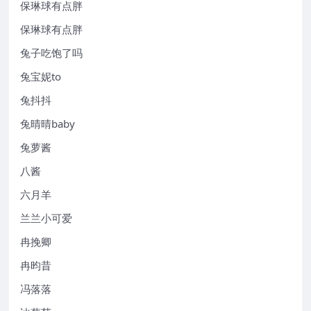
保琳球有点胖
保琳球有点胖
兔子吃饱了吗
兔宝妮to
兔抖抖
兔晴晴baby
兔萝酱
八酱
六月羊
兰兰小可爱
冉挽卿
冉昀昔
冯落落