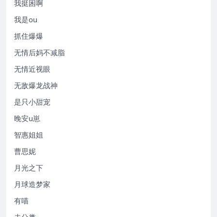
我挺困啊
我是ou
抓住爆爆
无情后妈不减脂
无情近视眼
无敌爆龙战神
是只小甜宠
晚安u崽
智惠姐姐
曹思妮
月光之下
月球造梦家
有喵
未分类