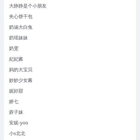
大静静是个小朋友
夹心饼干包
奶涵大白兔
奶瑶妹妹
奶雯
妃妃酱
妈的大宝贝
妙妙少女酱
妮好甜
娇七
孬子妹
安妮-yoo
小s北北