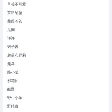
草莓不可爱
莱昂纳盈
蒹葭苍苍
觅圈
许许
诺子酱
超蓝布罗莉
趣岛
路小莹
邪花仙
酷野
野生小羊
野结白