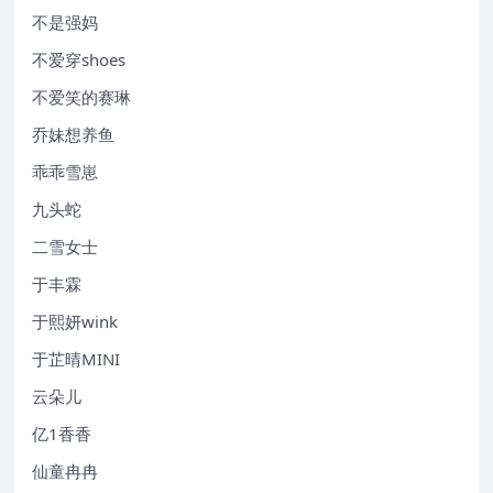
不是强妈
不爱穿shoes
不爱笑的赛琳
乔妹想养鱼
乖乖雪崽
九头蛇
二雪女士
于丰霖
于熙妍wink
于芷晴MINI
云朵儿
亿1香香
仙童冉冉