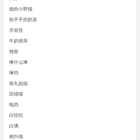
烧肉小野猫
热乎乎的奶茶
牙齿怪
牛奶很乖
独留
琳什么琳
琳铛
瑜丸姐姐
田喵喵
电鸽
白恬恬
白璃
相扑猫