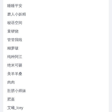
睡睡平安
磨人小妖精
秘语空间
童锣烧
管管我啦
糊萝啵
纯种阿江
绝米可砸
美羊羊桑
肉肉
肚脐小师妹
肥嘉
艾曦_lcey