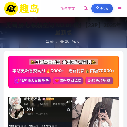
登录
觅圈 娇七 铁粉空间 NO.014期 【23P】2025年
最新版
娇七
26
0