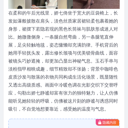
在柔和的午后光线里，娇七倚坐于宽大的豆袋椅上，长
发如瀑般披散在肩头，淡色丝质家居裙轻柔包裹着她的
身形，裙摆下若隐若现的黑色长筒袜与肌肤形成迷人对
比。她微微侧身，一条腿自然弯曲，另一条腿笔直伸
展，足尖轻触地毯，姿态慵懒却充满韵律。手机背后的
她用手轻抚头发，露出修长颈项与优美锁骨曲线，面容
被镜头巧妙遮掩，却更加凸显出神秘气息。玉石手串与
淡粉指甲相映成趣，细节精致却不张扬；背景中咖啡色
皮质沙发与散落的衣物共同构成生活化场景，既显随性
又透出高级质感。画面中冷暖色调在光影交织下交替呼
应，勾勒出娇七静谧却富有张力的独特魅力，让人仿佛
能听见她轻轻的呼吸，仿佛被这片刻的静谧与诱惑同时
吸引，不自觉地想要靠近，感受她的温度与气息。
隐藏内容