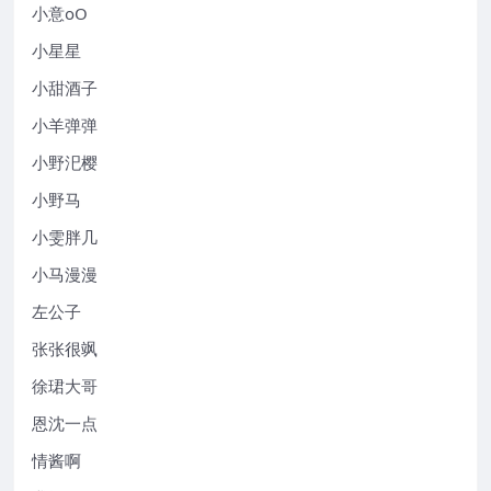
小意oO
小星星
小甜酒子
小羊弹弹
小野汜樱
小野马
小雯胖几
小马漫漫
左公子
张张很飒
徐珺大哥
恩沈一点
情酱啊