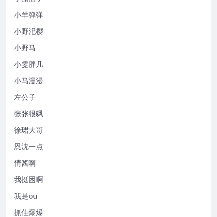
小羊弹弹
小野汜樱
小野马
小雯胖几
小马漫漫
左公子
张张很飒
徐珺大哥
恩沈一点
情酱啊
我挺困啊
我是ou
抓住爆爆