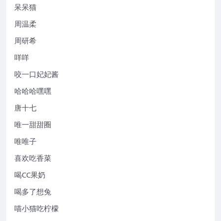
呆呆猫
周温柔
周研希
咩咩
咬一口妃妃酱
哈哈哈嘿嘿
唐十七
唯一甜甜圈
唯唯子
喜欢吃香菜
喝CC果奶
喝多了想兔
喵小猫吃柠檬