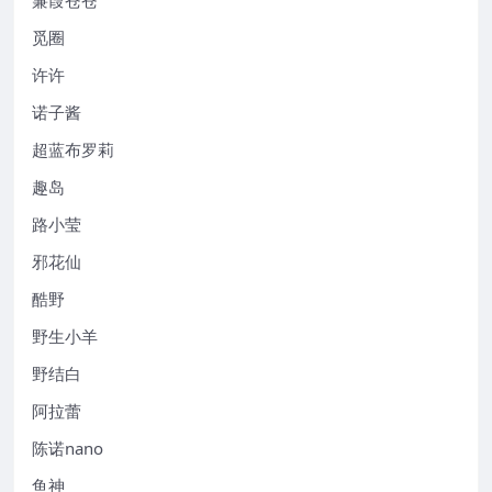
觅圈
许许
诺子酱
超蓝布罗莉
趣岛
路小莹
邪花仙
酷野
野生小羊
野结白
阿拉蕾
陈诺nano
鱼神