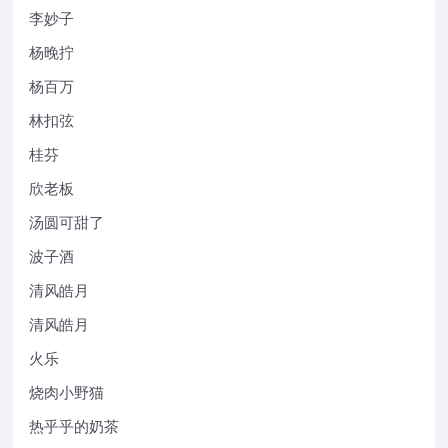
李妙子
杨晚拧
杨百万
林扣弦
桂芬
欣老板
汤圆可甜了
波子酒
清风皓月
清风皓月
火乐
烧肉小野猫
热乎乎的奶茶