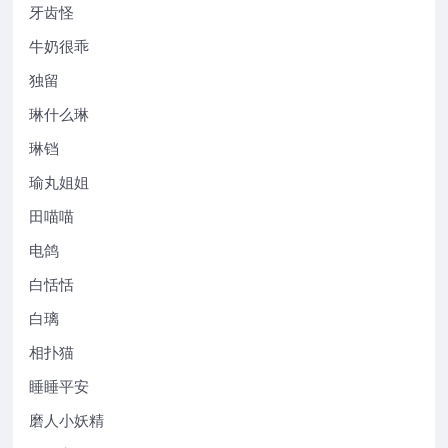
牙齿怪
牛奶很乖
独留
琳什么琳
琳铛
瑜丸姐姐
田喵喵
电鸽
白恬恬
白璃
相扑猫
睡睡平安
磨人小妖精