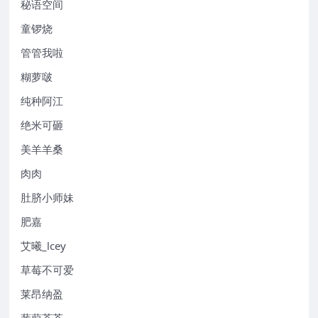
秘语空间
童锣烧
管管我啦
糊萝啵
纯种阿江
绝米可砸
美羊羊桑
肉肉
肚脐小师妹
肥嘉
艾曦_lcey
草莓不可爱
莱昂纳盈
蒹葭苍苍