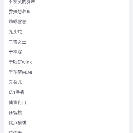
不爱笑的赛琳
乔妹想养鱼
乖乖雪崽
九头蛇
二雪女士
于丰霖
于熙妍wink
于芷晴MINI
云朵儿
亿1香香
仙童冉冉
任智桃
优点猫饼
佐佐酱