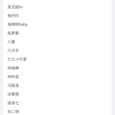
兔宝妮to
兔抖抖
兔晴晴baby
兔萝酱
八酱
六月羊
兰兰小可爱
冉挽卿
冉昀昔
冯落落
冰葡萄
凌凌七
刘二萌