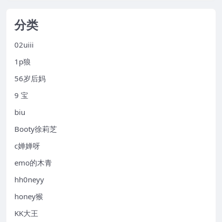
分类
02uiii
1p狼
56岁后妈
9 宝
biu
Booty徐莉芝
c婵婵呀
emo的木青
hh0neyy
honey猴
KK大王