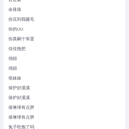
余珠珠
你压到我腿毛
你的UU
你真嗣个笨蛋
佳佳拖把
俏妞
俏妞
俗妹妹
保护好溪溪
保护好溪溪
保琳球有点胖
保琳球有点胖
兔子吃饱了吗