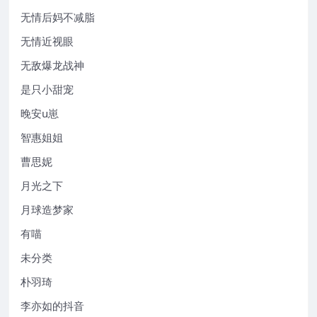
无情后妈不减脂
无情近视眼
无敌爆龙战神
是只小甜宠
晚安u崽
智惠姐姐
曹思妮
月光之下
月球造梦家
有喵
未分类
朴羽琦
李亦如的抖音