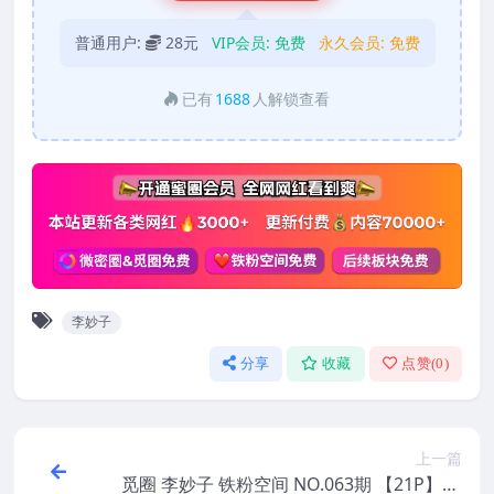
普通用户:
28元
VIP会员:
免费
永久会员:
免费
已有
1688
人解锁查看
李妙子
分享
收藏
点赞(
0
)
上一篇
觅圈 李妙子 铁粉空间 NO.063期 【21P】20