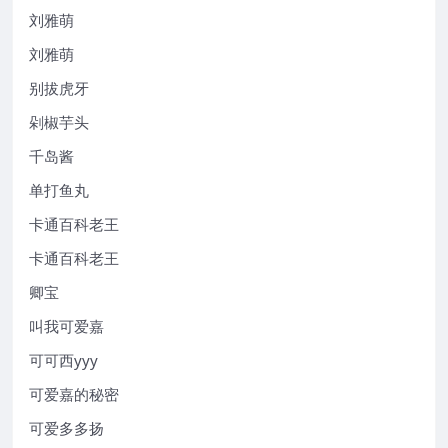
刘雅萌
刘雅萌
别拔虎牙
剁椒芋头
千岛酱
单打鱼丸
卡通百科老王
卡通百科老王
卿宝
叫我可爱嘉
可可西yyy
可爱嘉的秘密
可爱多多扬