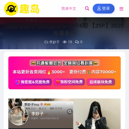
登录
觅圈 李妙子 铁粉空间 NO.074期 【25P】2025
年最新版
李妙子
19
0