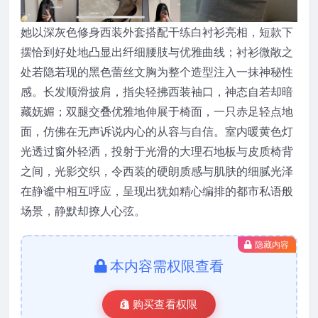
她以深灰色修身西装外套搭配干练白衬衫亮相，短款下
摆恰到好处地凸显出纤细腰肢与优雅曲线；衬衫微敞之
处若隐若现的黑色蕾丝文胸为整个造型注入一抹神秘性
感。长发顺滑披肩，指尖轻拂西装袖口，神态自若却暗
藏妩媚；双腿交叠优雅地伸展于椅面，一只赤足轻点地
面，仿佛在无声诉说内心的从容与自信。室内暖黄色灯
光透过窗外轻洒，投射于光滑的大理石地板与皮质椅背
之间，光影交织，令西装的硬朗质感与肌肤的细腻光泽
在静谧中相互呼应，呈现出犹如精心编排的都市私语般
场景，静默却撩人心弦。
隐藏内容
本内容需权限查看
购买查看权限