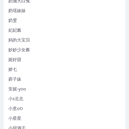
奶涵大白兔
奶瑶妹妹
奶雯
妃妃酱
妈的大宝贝
妙妙少女酱
妮好甜
娇七
孬子妹
安妮-yoo
小s北北
小意oO
小星星
小甜酒子