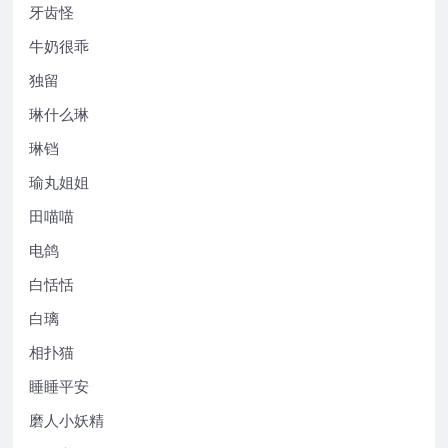
牙齿怪
牛奶很乖
独留
琳什么琳
琳铛
瑜丸姐姐
田喵喵
电鸽
白恬恬
白璃
相扑猫
睡睡平安
磨人小妖精