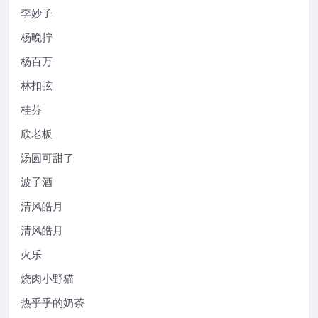
李妙子
杨晚拧
杨百万
林扣弦
桂芬
欣老板
汤圆可甜了
波子酒
清风皓月
清风皓月
火乐
烧肉小野猫
热乎乎的奶茶