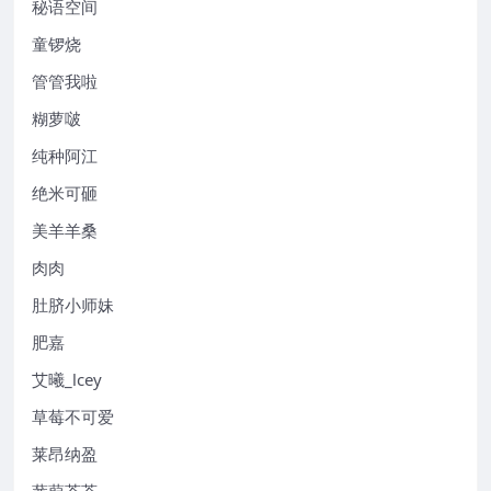
秘语空间
童锣烧
管管我啦
糊萝啵
纯种阿江
绝米可砸
美羊羊桑
肉肉
肚脐小师妹
肥嘉
艾曦_lcey
草莓不可爱
莱昂纳盈
蒹葭苍苍