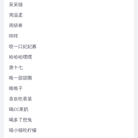
呆呆猫
周温柔
周研希
咩咩
咬一口妃妃酱
哈哈哈嘿嘿
唐十七
唯一甜甜圈
唯唯子
喜欢吃香菜
喝CC果奶
喝多了想兔
喵小猫吃柠檬