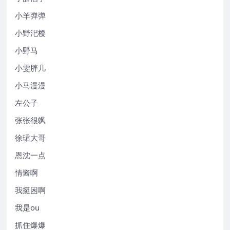
小羊弹弹
小野汜樱
小野马
小雯胖几
小马漫漫
左公子
张张很飒
徐珺大哥
恩沈一点
情酱啊
我挺困啊
我是ou
抓住爆爆