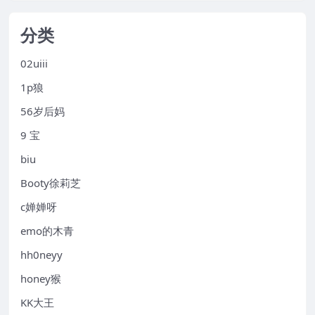
分类
02uiii
1p狼
56岁后妈
9 宝
biu
Booty徐莉芝
c婵婵呀
emo的木青
hh0neyy
honey猴
KK大王