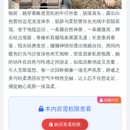
镜前，她穿着略显宽松的牛仔外套，脱落肩头，露出白
色蕾丝边尼龙连体衣，肌肤与柔软蕾丝在光线中若隐若
现。坐于地毯边沿，一条腿自然伸展，一条腿微屈，脚
尖轻点墙面，将修长双腿线条展露无遗；长发垂肩垂
落，指尖轻撩发丝，慵懒神情却透出细腻自信。房间内
暖色灯光与沙发深色布艺相映，营造居家私密氛围，她
的动作在自然与性感之间游走，似低语般俏皮又含蓄，
引人无限遐想。每一次回眸都像一场无声风景，静谧之
美与轻柔诱惑在空气中悄然交融，让人忍不住想走近，
捕捉她心底那一抹温柔。
隐藏内容
本内容需权限查看
购买查看权限