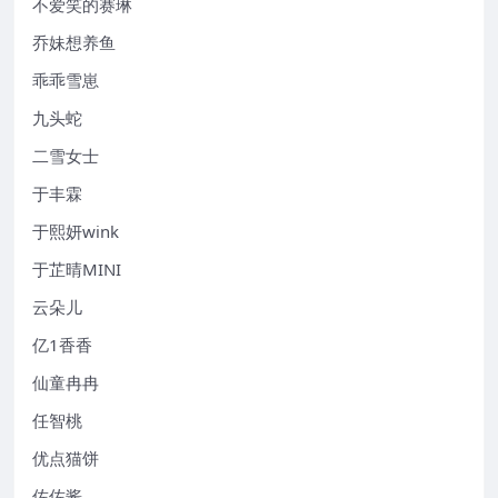
不爱笑的赛琳
乔妹想养鱼
乖乖雪崽
九头蛇
二雪女士
于丰霖
于熙妍wink
于芷晴MINI
云朵儿
亿1香香
仙童冉冉
任智桃
优点猫饼
佐佐酱