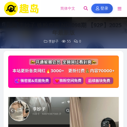
登录
觅圈 李妙子 铁粉空间 NO.098期 【92P】2025
年最新版
李妙子
55
0