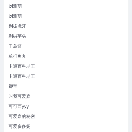
刘雅萌
刘雅萌
别拔虎牙
剁椒芋头
千岛酱
单打鱼丸
卡通百科老王
卡通百科老王
卿宝
叫我可爱嘉
可可西yyy
可爱嘉的秘密
可爱多多扬