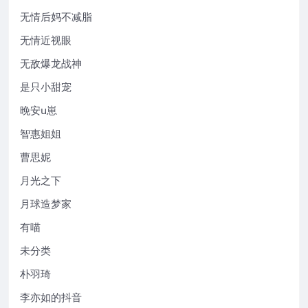
无情后妈不减脂
无情近视眼
无敌爆龙战神
是只小甜宠
晚安u崽
智惠姐姐
曹思妮
月光之下
月球造梦家
有喵
未分类
朴羽琦
李亦如的抖音