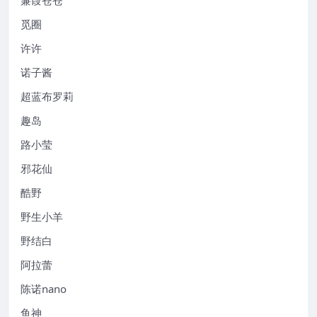
觅圈
许许
诺子酱
超蓝布罗莉
趣岛
路小莹
邪花仙
酷野
野生小羊
野结白
阿拉蕾
陈诺nano
鱼神