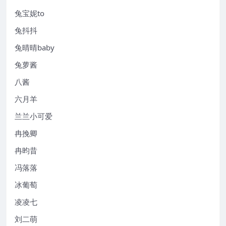
兔宝妮to
兔抖抖
兔晴晴baby
兔萝酱
八酱
六月羊
兰兰小可爱
冉挽卿
冉昀昔
冯落落
冰葡萄
凌凌七
刘二萌