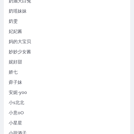
奶涵大白兔
奶瑶妹妹
奶雯
妃妃酱
妈的大宝贝
妙妙少女酱
妮好甜
娇七
孬子妹
安妮-yoo
小s北北
小意oO
小星星
小甜酒子