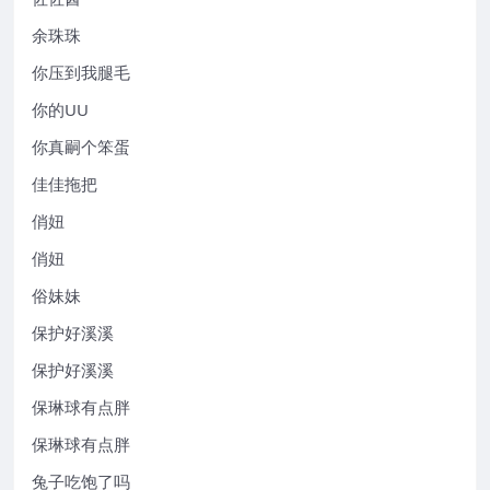
余珠珠
你压到我腿毛
你的UU
你真嗣个笨蛋
佳佳拖把
俏妞
俏妞
俗妹妹
保护好溪溪
保护好溪溪
保琳球有点胖
保琳球有点胖
兔子吃饱了吗