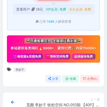
普通用户:
28元
VIP会员:
免费
永久会员:
免费
已有
1688
人解锁查看
李妙子
分享
收藏
点赞(
0
)
上一篇
觅圈 李妙子 铁粉空间 NO.093期 【40P】20