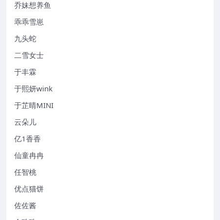
乔妹想养鱼
乖乖雪崽
九头蛇
二雪女士
于丰霖
于熙妍wink
于芷晴MINI
云朵儿
亿1香香
仙童冉冉
任智桃
优点猫饼
佐佐酱