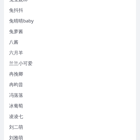
兔抖抖
兔晴晴baby
兔萝酱
八酱
六月羊
兰兰小可爱
冉挽卿
冉昀昔
冯落落
冰葡萄
凌凌七
刘二萌
刘雅萌