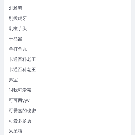
刘雅萌
别拔虎牙
剁椒芋头
千岛酱
单打鱼丸
卡通百科老王
卡通百科老王
卿宝
叫我可爱嘉
可可西yyy
可爱嘉的秘密
可爱多多扬
呆呆猫