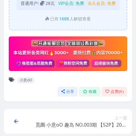
普通用户:
28元
VIP会员:
免费
永久会员:
免费
已有
1688
人解锁查看
小意oO
分享
收藏
点赞(
0
)
上一篇
觅圈 小意oO 趣岛 NO.003期 【52P】2025
年最新版