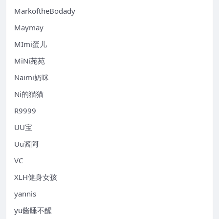
MarkoftheBodady
Maymay
MImi蛋儿
MiNi苑苑
Naimi奶咪
Ni的猫猫
R9999
UU宝
Uu酱阿
VC
XLH健身女孩
yannis
yu酱睡不醒