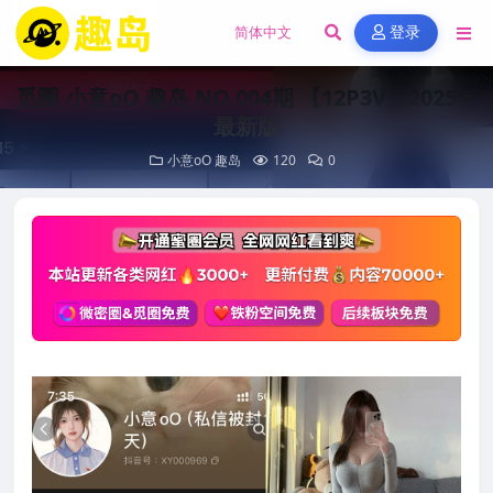
登录
觅圈 小意oO 趣岛 NO.004期 【12P3V】2025年
最新版
小意oO
趣岛
120
0