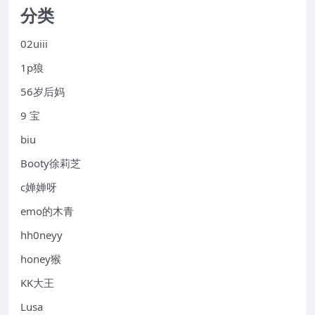
分类
02uiii
1p狼
56岁后妈
9 宝
biu
Booty徐莉芝
c婵婵呀
emo的木青
hh0neyy
honey猴
KK大王
Lusa