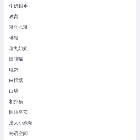
牛奶很乖
独留
琳什么琳
琳铛
瑜丸姐姐
田喵喵
电鸽
白恬恬
白璃
相扑猫
睡睡平安
磨人小妖精
秘语空间