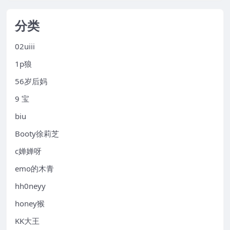
分类
02uiii
1p狼
56岁后妈
9 宝
biu
Booty徐莉芝
c婵婵呀
emo的木青
hh0neyy
honey猴
KK大王