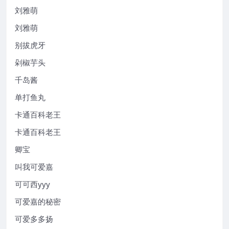
刘雅萌
刘雅萌
别拔虎牙
剁椒芋头
千岛酱
单打鱼丸
卡通百科老王
卡通百科老王
卿宝
叫我可爱嘉
可可西yyy
可爱嘉的秘密
可爱多多扬