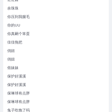
余珠珠
你压到我腿毛
你的UU
你真嗣个笨蛋
佳佳拖把
俏妞
俏妞
俗妹妹
保护好溪溪
保护好溪溪
保琳球有点胖
保琳球有点胖
兔子吃饱了吗