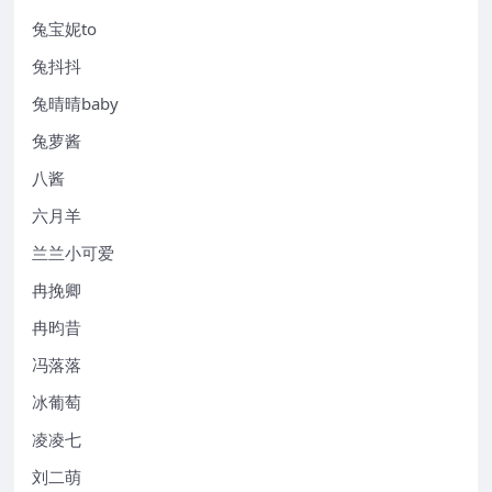
兔宝妮to
兔抖抖
兔晴晴baby
兔萝酱
八酱
六月羊
兰兰小可爱
冉挽卿
冉昀昔
冯落落
冰葡萄
凌凌七
刘二萌