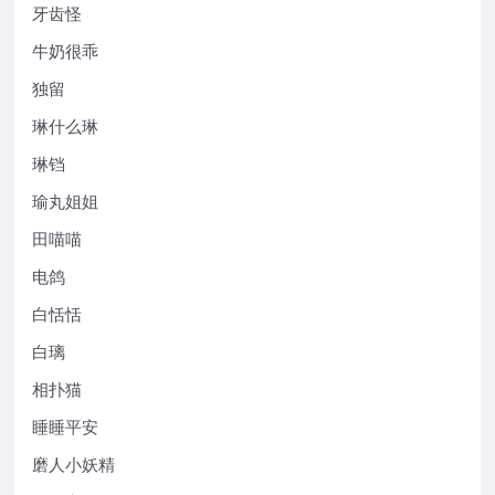
牙齿怪
牛奶很乖
独留
琳什么琳
琳铛
瑜丸姐姐
田喵喵
电鸽
白恬恬
白璃
相扑猫
睡睡平安
磨人小妖精