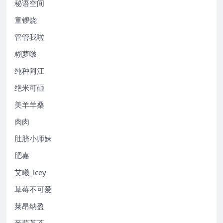
秘语空间
童锣烧
管管我啦
糊萝啵
纯种阿江
绝米可砸
美羊羊桑
肉肉
肚脐小师妹
肥嘉
艾曦_lcey
草莓不可爱
莱昂纳盈
蒹葭苍苍