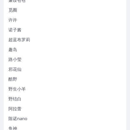
觅圈
许许
诺子酱
超蓝布罗莉
趣岛
路小莹
邪花仙
酷野
野生小羊
野结白
阿拉蕾
陈诺nano
鱼神