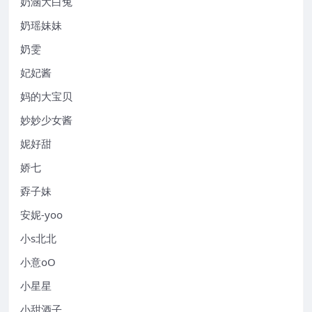
奶涵大白兔
奶瑶妹妹
奶雯
妃妃酱
妈的大宝贝
妙妙少女酱
妮好甜
娇七
孬子妹
安妮-yoo
小s北北
小意oO
小星星
小甜酒子