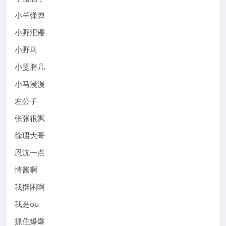
小羊弹弹
小野汜樱
小野马
小雯胖几
小马漫漫
左公子
张张很飒
徐珺大哥
恩沈一点
情酱啊
我挺困啊
我是ou
抓住爆爆