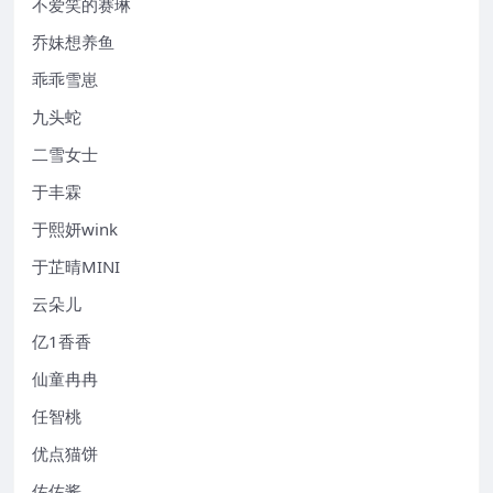
不爱笑的赛琳
乔妹想养鱼
乖乖雪崽
九头蛇
二雪女士
于丰霖
于熙妍wink
于芷晴MINI
云朵儿
亿1香香
仙童冉冉
任智桃
优点猫饼
佐佐酱