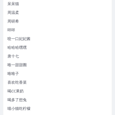
呆呆猫
周温柔
周研希
咩咩
咬一口妃妃酱
哈哈哈嘿嘿
唐十七
唯一甜甜圈
唯唯子
喜欢吃香菜
喝CC果奶
喝多了想兔
喵小猫吃柠檬