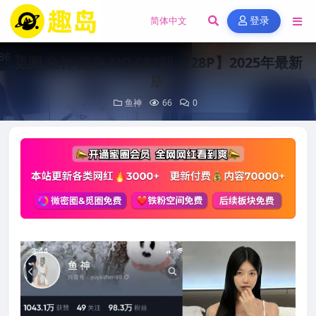
登录
觅圈 鱼神 趣岛 NO.082期 【28P】2025年最新
版
鱼神
66
0