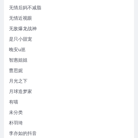
无情后妈不减脂
无情近视眼
无敌爆龙战神
是只小甜宠
晚安u崽
智惠姐姐
曹思妮
月光之下
月球造梦家
有喵
未分类
朴羽琦
李亦如的抖音