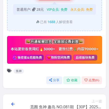
普通用户:
28元
VIP会员:
免费
永久会员:
免费
已有
1688
人解锁查看
鱼神
分享
收藏
点赞(
0
)
上一篇
觅圈 鱼神 趣岛 NO.081期 【30P】2025年