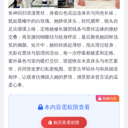
鱼神回归浪漫蕾丝，身着白色花边连体衣与同色长袜，
犹如晨曦中的白玫瑰。她静坐床头，轻托腮帮，镜头自
足尖缓缓上移，定格她修长腿部线条与蕾丝边缘的微妙
交叠；再至腰间蝴蝶结与纹身呼应，最后聚焦她回眸浅
笑的侧颜。短片中，她轻轻掀起薄纱，指尖滑过纹身，
光影在蕾丝与肌理间流动，每一次呼吸都被柔和定格。
窗外暮色与室内暖灯交织，斑驳映在木质床头与布艺窗
帘，共同营造梦幻私密氛围。背景古琴轻吟与和风细语
相伴，让观者仿佛踏入她的梦境，感受那未曾言说的温
柔心事。
隐藏内容
本内容需权限查看
购买查看权限