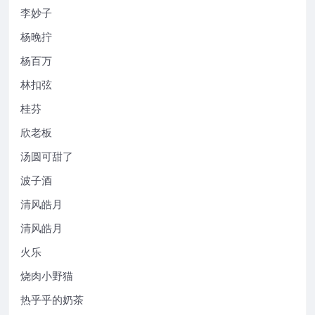
李妙子
杨晚拧
杨百万
林扣弦
桂芬
欣老板
汤圆可甜了
波子酒
清风皓月
清风皓月
火乐
烧肉小野猫
热乎乎的奶茶