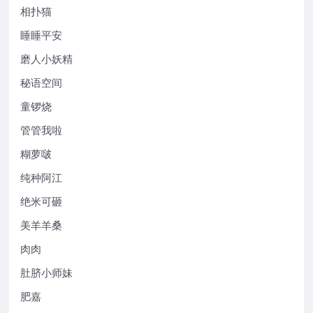
相扑猫
睡睡平安
磨人小妖精
秘语空间
童锣烧
管管我啦
糊萝啵
纯种阿江
绝米可砸
美羊羊桑
肉肉
肚脐小师妹
肥嘉