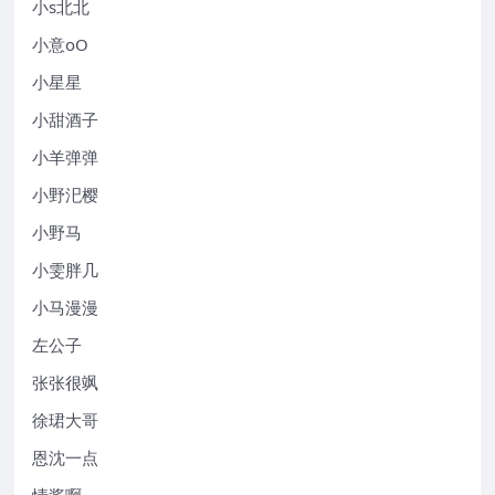
小s北北
小意oO
小星星
小甜酒子
小羊弹弹
小野汜樱
小野马
小雯胖几
小马漫漫
左公子
张张很飒
徐珺大哥
恩沈一点
情酱啊