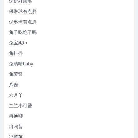
保护好溪溪
保琳球有点胖
保琳球有点胖
兔子吃饱了吗
兔宝妮to
兔抖抖
兔晴晴baby
兔萝酱
八酱
六月羊
兰兰小可爱
冉挽卿
冉昀昔
冯落落