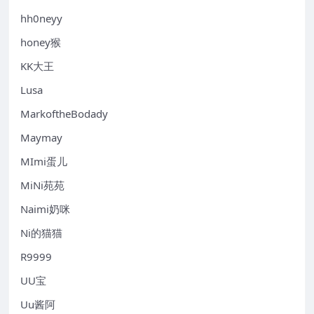
hh0neyy
honey猴
KK大王
Lusa
MarkoftheBodady
Maymay
MImi蛋儿
MiNi苑苑
Naimi奶咪
Ni的猫猫
R9999
UU宝
Uu酱阿