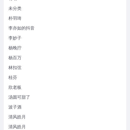
未分类
朴羽琦
李亦如的抖音
李妙子
杨晚拧
杨百万
林扣弦
桂芬
欣老板
汤圆可甜了
波子酒
清风皓月
清风皓月