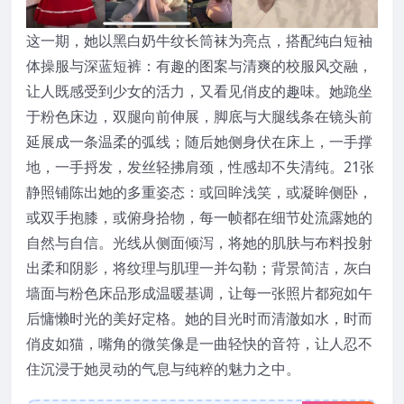
这一期，她以黑白奶牛纹长筒袜为亮点，搭配纯白短袖
体操服与深蓝短裤：有趣的图案与清爽的校服风交融，
让人既感受到少女的活力，又看见俏皮的趣味。她跪坐
于粉色床边，双腿向前伸展，脚底与大腿线条在镜头前
延展成一条温柔的弧线；随后她侧身伏在床上，一手撑
地，一手捋发，发丝轻拂肩颈，性感却不失清纯。21张
静照铺陈出她的多重姿态：或回眸浅笑，或凝眸侧卧，
或双手抱膝，或俯身拾物，每一帧都在细节处流露她的
自然与自信。光线从侧面倾泻，将她的肌肤与布料投射
出柔和阴影，将纹理与肌理一并勾勒；背景简洁，灰白
墙面与粉色床品形成温暖基调，让每一张照片都宛如午
后慵懒时光的美好定格。她的目光时而清澈如水，时而
俏皮如猫，嘴角的微笑像是一曲轻快的音符，让人忍不
住沉浸于她灵动的气息与纯粹的魅力之中。