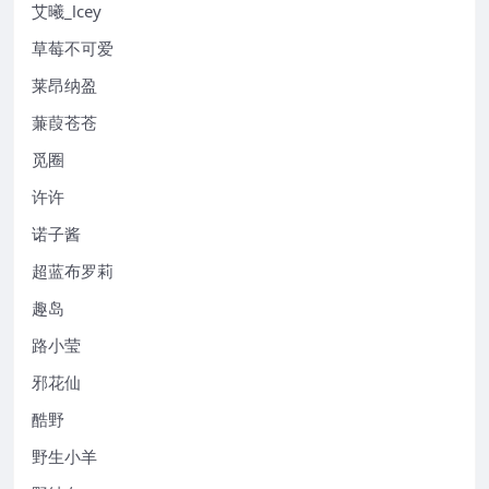
艾曦_lcey
草莓不可爱
莱昂纳盈
蒹葭苍苍
觅圈
许许
诺子酱
超蓝布罗莉
趣岛
路小莹
邪花仙
酷野
野生小羊