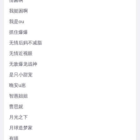
我挺困啊
我是ou
抓住爆爆
无情后妈不减脂
无情近视眼
无敌爆龙战神
是只小甜宠
晚安u崽
智惠姐姐
曹思妮
月光之下
月球造梦家
有喵