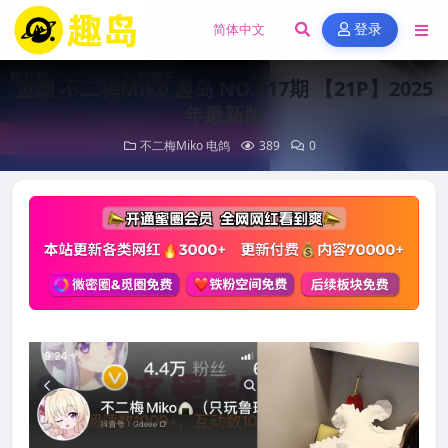
登录
觅圈 不二梅Miko 趣岛 NO.017期 【21P】2025
年最新版
不二梅Miko
电鸽
389
0