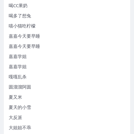
喝CC果奶
喝多了想兔
喵小猫吃柠檬
嘉嘉今天要早睡
嘉嘉今天要早睡
嘉嘉学姐
嘉嘉学姐
嘎嘎乱杀
圆溜溜阿圆
夏又米
夏天的小雪
大反派
大姐姐不乖