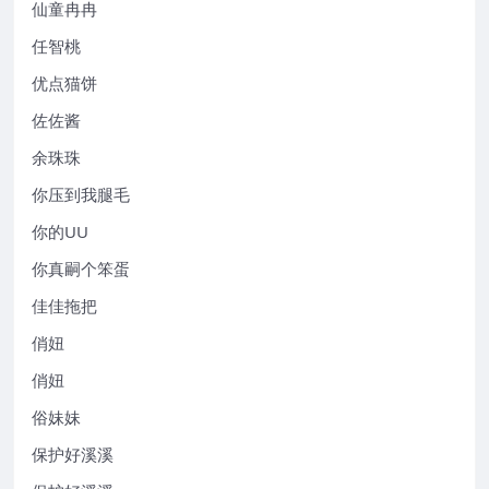
仙童冉冉
任智桃
优点猫饼
佐佐酱
余珠珠
你压到我腿毛
你的UU
你真嗣个笨蛋
佳佳拖把
俏妞
俏妞
俗妹妹
保护好溪溪