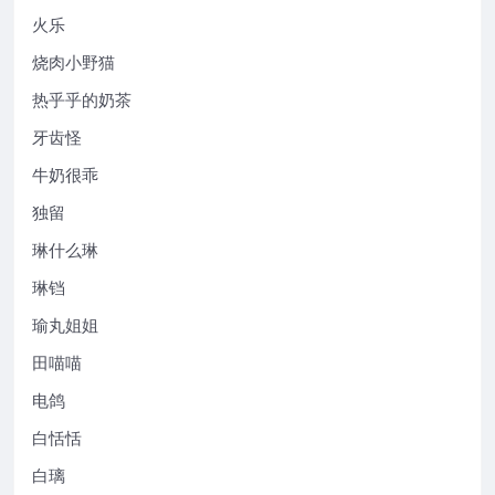
火乐
烧肉小野猫
热乎乎的奶茶
牙齿怪
牛奶很乖
独留
琳什么琳
琳铛
瑜丸姐姐
田喵喵
电鸽
白恬恬
白璃