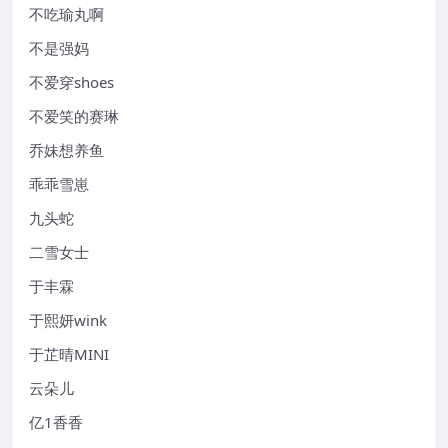
不吃瑜丸啊
不是强妈
不爱穿shoes
不爱笑的赛琳
乔妹想养鱼
乖乖雪崽
九头蛇
二雪女士
于丰霖
于熙妍wink
于芷晴MINI
云朵儿
亿1香香