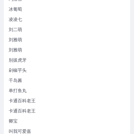
冰葡萄
凌凌七
刘二萌
刘雅萌
刘雅萌
别拔虎牙
剁椒芋头
千岛酱
单打鱼丸
卡通百科老王
卡通百科老王
卿宝
叫我可爱嘉