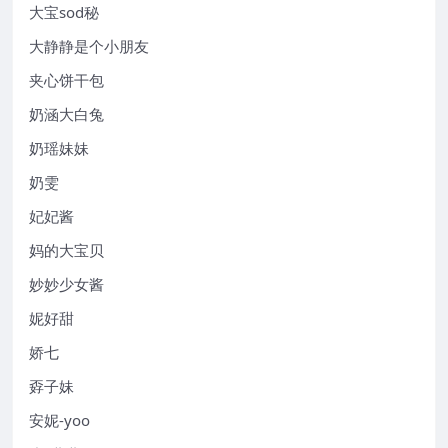
大宝sod秘
大静静是个小朋友
夹心饼干包
奶涵大白兔
奶瑶妹妹
奶雯
妃妃酱
妈的大宝贝
妙妙少女酱
妮好甜
娇七
孬子妹
安妮-yoo