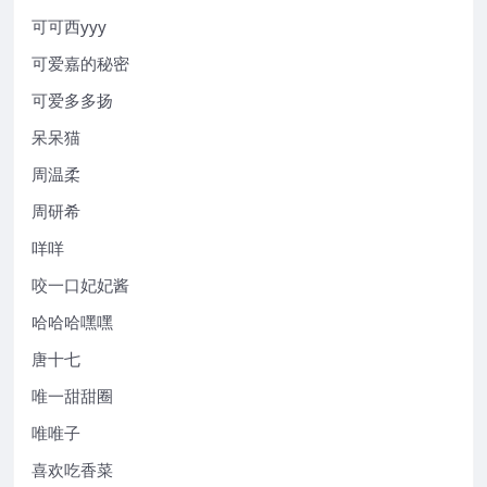
可可西yyy
可爱嘉的秘密
可爱多多扬
呆呆猫
周温柔
周研希
咩咩
咬一口妃妃酱
哈哈哈嘿嘿
唐十七
唯一甜甜圈
唯唯子
喜欢吃香菜