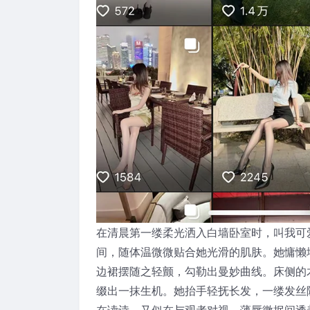
在清晨第一缕柔光洒入白墙卧室时，叫我可
间，随体温微微贴合她光滑的肌肤。她慵懒
边裙摆随之轻颤，勾勒出曼妙曲线。床侧的
缀出一抹生机。她抬手轻抚长发，一缕发丝
在读诗，又似在与观者对视，薄唇微抿间透