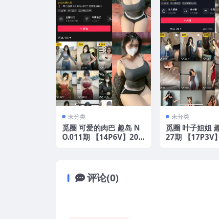
未分类
未分类
觅圈 可爱的肉巴 趣岛 N
觅圈 叶子姐姐 趣
O.011期 【14P6V】202
27期 【17P3V
5年最新版
最新版
评论(0)