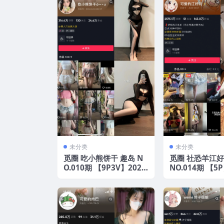
未分类
未分类
觅圈 吃小熊饼干 趣岛 N
觅圈 社恐羊江好
O.010期 【9P3V】2025
NO.014期 【5P
年最新版
年最新版