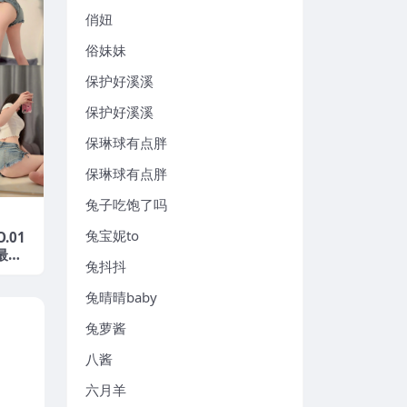
俏妞
俗妹妹
保护好溪溪
保护好溪溪
保琳球有点胖
保琳球有点胖
兔子吃饱了吗
兔宝妮to
.01
年最新
兔抖抖
兔晴晴baby
兔萝酱
八酱
六月羊