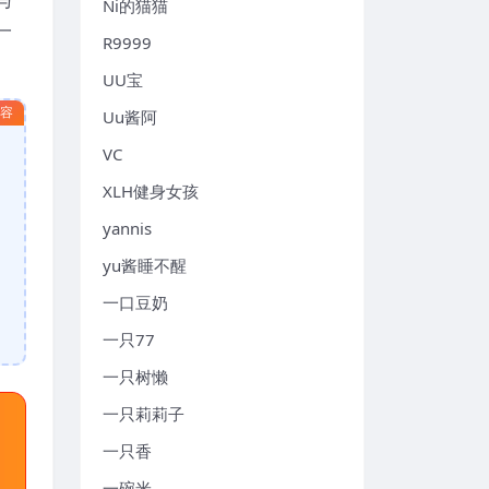
Ni的猫猫
一
R9999
UU宝
内容
Uu酱阿
VC
XLH健身女孩
yannis
yu酱睡不醒
一口豆奶
一只77
一只树懒
一只莉莉子
一只香
一碗米