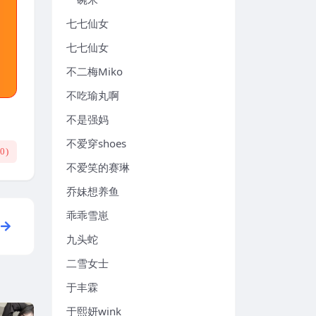
七七仙女
七七仙女
不二梅Miko
不吃瑜丸啊
不是强妈
不爱穿shoes
(
0
)
不爱笑的赛琳
乔妹想养鱼
乖乖雪崽
九头蛇
二雪女士
于丰霖
于熙妍wink