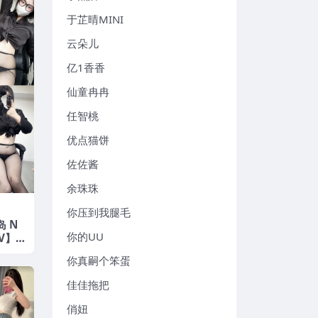
于芷晴MINI
云朵儿
亿1香香
仙童冉冉
任智桃
优点猫饼
佐佐酱
余珠珠
你压到我腿毛
岛 N
你的UU
1V】2
你真嗣个笨蛋
佳佳拖把
俏妞