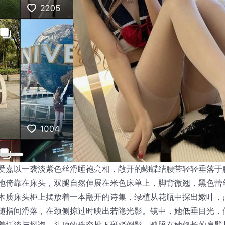
爱嘉以一袭淡紫色丝滑睡袍亮相，敞开的蝴蝶结腰带轻轻垂落于
地倚靠在床头，双腿自然伸展在米色床单上，脚背微翘，黑色蕾
木质床头柜上摆放着一本翻开的诗集，绿植从花瓶中探出嫩叶，
随指间滑落，在颈侧掠过时映出若隐光影。镜中，她低垂目光，
着恬淡与探询。头顶的珠帘投下斑驳倒影，映照在她修长的肩臂