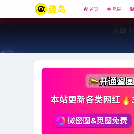
首页
觅圈
觅圈 叫