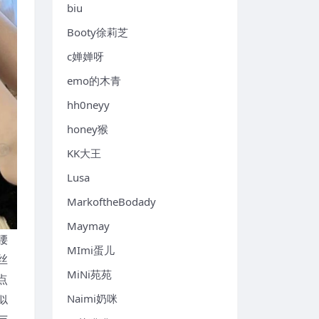
biu
Booty徐莉芝
c婵婵呀
emo的木青
hh0neyy
honey猴
KK大王
Lusa
MarkoftheBodady
Maymay
腰
MImi蛋儿
丝
MiNi苑苑
点
似
Naimi奶咪
与