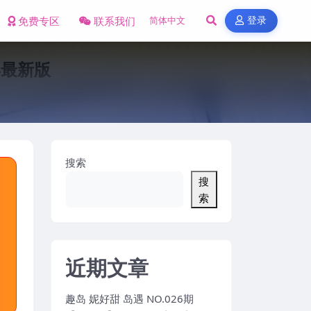
免费专区
联系我们
登录
5年最新版
搜索
搜
索
近期文章
趣岛 妮好甜 岛遇 NO.026期