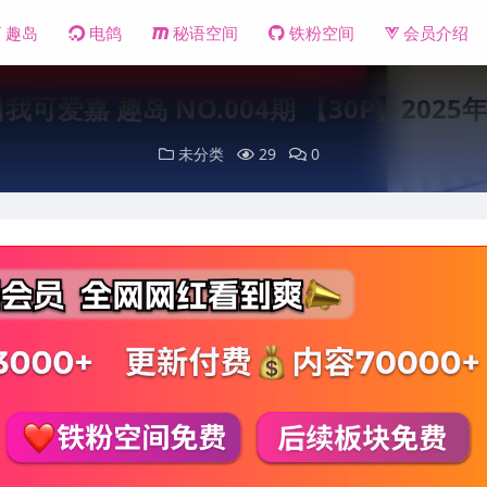
趣岛
电鸽
秘语空间
铁粉空间
会员介绍
我可爱嘉 趣岛 NO.004期 【30P】202
未分类
29
0