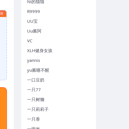
Ni的猫猫
R9999
内容
UU宝
Uu酱阿
VC
XLH健身女孩
yannis
yu酱睡不醒
一口豆奶
一只77
一只树懒
一只莉莉子
一只香
一碗米