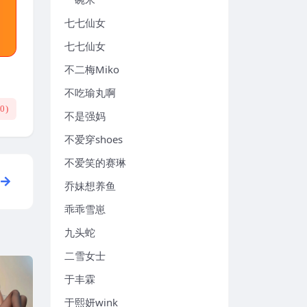
七七仙女
七七仙女
不二梅Miko
不吃瑜丸啊
(
0
)
不是强妈
不爱穿shoes
不爱笑的赛琳
乔妹想养鱼
乖乖雪崽
九头蛇
二雪女士
于丰霖
于熙妍wink