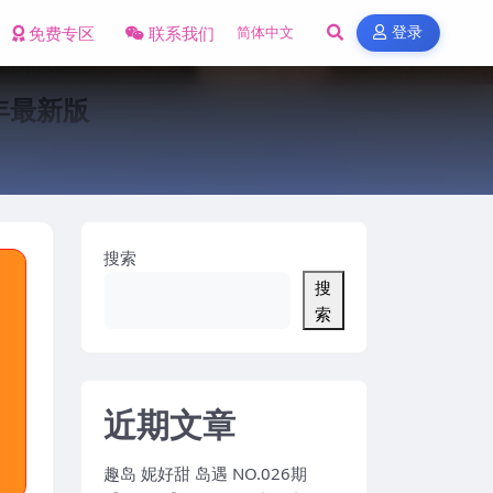
免费专区
联系我们
登录
5年最新版
搜索
搜
索
近期文章
趣岛 妮好甜 岛遇 NO.026期