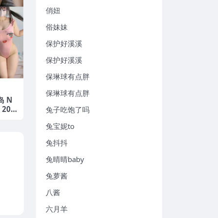
俏妞
俗妹妹
保护好溪溪
保护好溪溪
保琳球有点胖
保琳球有点胖
岛 N
】202
兔子吃饱了吗
兔宝妮to
兔抖抖
兔晴晴baby
兔萝酱
八酱
六月羊