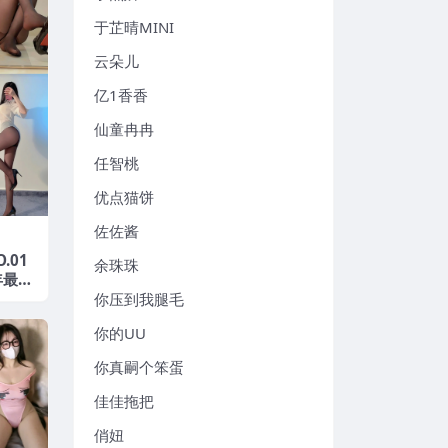
于芷晴MINI
云朵儿
亿1香香
仙童冉冉
任智桃
优点猫饼
佐佐酱
.01
余珠珠
年最新
你压到我腿毛
你的UU
你真嗣个笨蛋
佳佳拖把
俏妞