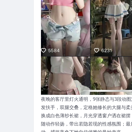
夜晚的客厅里灯火通明，9张静态与3段动
发扶手，双腿交叠，定格她修长的大腿与柔
换成白色薄纱长裙，月光穿透窗户洒在裙摆
随动作轻扬，带出若隐若现的性感氛围；最
动，捕捉夜色下她自信优雅的曼妙身姿。