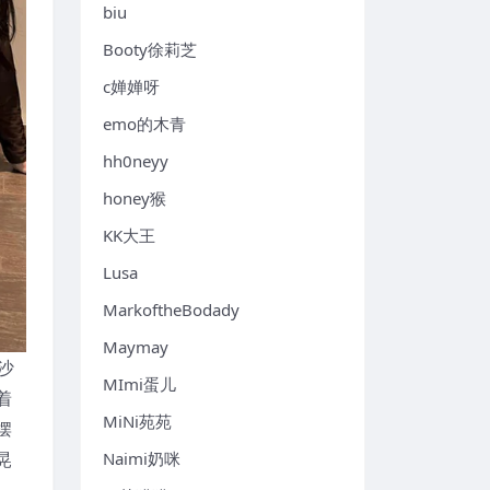
biu
Booty徐莉芝
c婵婵呀
emo的木青
hh0neyy
honey猴
KK大王
Lusa
MarkoftheBodady
Maymay
沙
MImi蛋儿
着
MiNi苑苑
摆
晃
Naimi奶咪