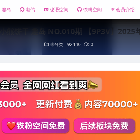
趣岛
电鸽
秘语空间
铁粉空间
会员介绍
小熊饼干 趣岛 NO.010期 【9P3V】202
未分类
140
0