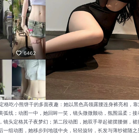
图定格吃小熊饼干的多面夜趣：她以黑色高领露腰连身裤亮相，靠
美弧线；动图一中，她回眸一笑，镜头微微颤动，氛围温柔；接
，镜头定格其子夜梦幻；第二段动图，她双手举起裙摆腰侧，裙
后一组动图，她移步到地毯中央，轻轻旋转，长发与薄纱裙随之